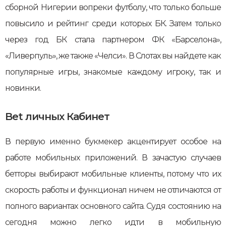
сборной Нигерии вопреки футболу, что только больше
повысило и рейтинг среди которых БК. Затем только
через год БК стала партнером ФК «Барселона»,
«Ливерпуль», же также «Челси». В Слотах вы найдете как
популярные игры, знакомые каждому игроку, так и
новинки.
Bet личных Кабинет
В первую именно букмекер акцентирует особое на
работе мобильных приложений. В зачастую случаев
бетторы выбирают мобильные клиенты, потому что их
скорость работы и функционал ничем не отличаются от
полного вариантах основного сайта. Судя состоянию на
сегодня можно легко идти в мобильную