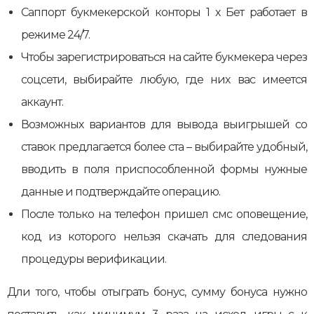
Саппорт букмекерской конторы 1 х Бет работает в
режиме 24/7.
Чтобы зарегистрироваться на сайте букмекера через
соцсети, выбирайте любую, где них вас имеется
аккаунт.
Возможных вариантов для вывода выигрышей со
ставок предлагается более ста – выбирайте удобный,
вводить в поля приспособленной формы нужные
данные и подтверждайте операцию.
После только на телефон пришел смс оповещение,
код из которого нельзя скачать для следования
процедуры верификации.
Дли того, чтобы отыграть бонус, сумму бонуса нужно