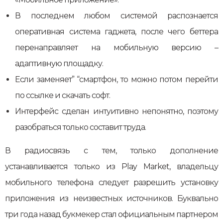
В последнем любом системой распознается
оперативная система гаджета, после чего беттера
перенаправляет на мобильную версию –
адаптивную площадку.
Если заменяет” “смартфон, то можно потом перейти
по ссылке и скачать софт.
Интерфейс сделан интуитивно непонятно, поэтому
разобраться только составит труда.
В радиосвязь с тем, только дополнение
устанавливается только из Play Market, владельцу
мобильного телефона следует разрешить установку
приложения из неизвестных источников. Буквально
три года назад букмекер стал официальным партнером