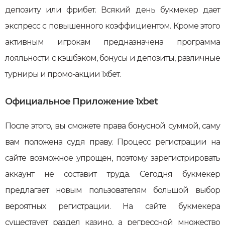
депозиту или фрибет. Всякий день букмекер дает
экспресс с повышенного коэффициентом. Кроме этого
активным игрокам предназначена программа
лояльности с кэшбэком, бонусы и депозиты, различные
турниры и промо-акции
1хбет
.
Официальное Приложение 1xbet
После этого, вы сможете права бонусной суммой, саму
вам положена судя праву. Процесс регистрации на
сайте возможное упрощен, поэтому зарегистрировать
аккаунт не составит труда. Сегодня букмекер
предлагает новым пользователям большой выбор
вероятных регистрации. На сайте букмекера
существует раздел казино, а регрессной множество