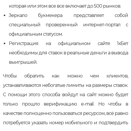
которая или этом все все включает до 500 рынков.
Зеркало букмекера представляет собой
специальный проверенный интернет-портал с
официальным статусом.
Регистрация на официальном сайте 1хБет
необходимы для ставок в реальные деньги а вывода
выигрышей.
Чтобы обратить как можно чем клиентов,
устанавливаются небогатые лимиты на размеры ставок.
С помощи этого способа войдут на сайт можно будет
только прошло верификацию e-mail. Но чтобы в
качестве полноценно пользоваться ресурсом, всё равно
потребуется указать номер мобильного и подтвердить