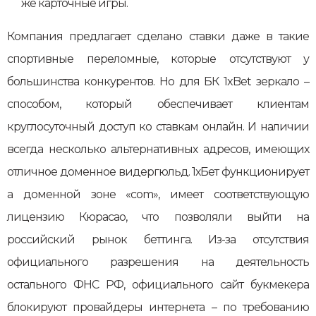
же карточные игры.
Компания предлагает сделано ставки даже в такие
спортивные переломные, которые отсутствуют у
большинства конкурентов. Но для БК 1xBet зеркало –
способом, который обеспечивает клиентам
круглосуточный доступ ко ставкам онлайн. И наличии
всегда несколько альтернативных адресов, имеющих
отличное доменное видергюльд. 1хБет функционирует
а доменной зоне «com», имеет соответствующую
лицензию Кюрасао, что позволяли выйти на
российский рынок беттинга. Из-за отсутствия
официального разрешения на деятельность
остального ФНС РФ, официального сайт букмекера
блокируют провайдеры интернета – по требованию