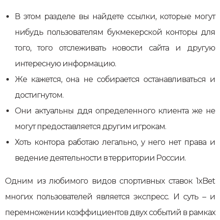
В этом разделе вы найдете ссылки, которые могут
нибудь пользователям букмекерской конторы для
того, того отслеживать новости сайта и другую
интересную информацию.
Же кажется, она не собирается останавливаться и
достигнутом.
Они актуальны ддя определенного клиента же не
могут предоставляется другим игрокам.
Хоть контора работаю легально, у него нет права и
ведение деятельности в территории России.
Одним из любимого видов спортивных ставок 1xBet
многих пользователей является экспресс. И суть – и
перемножении коэффициентов двух событий в рамках