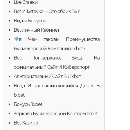
Live Ставки
Bet И 1xstavka — Это обоих Бк?
Виды Бонусов
Bet личный Кабинет
в Чем таковы Преимущества
Букмекерской Компании 1xbet?
Bet: Топ-зеркало, Вход На
официальный Сайт И Киберспорт
Альтернативный Сайт Бк 1xbet
Ввод И напрашивающийся Денег В
1xbet
Бонусы 1xbet
Зеркало Букмекерской Конторы 1xbet
Bet Казино