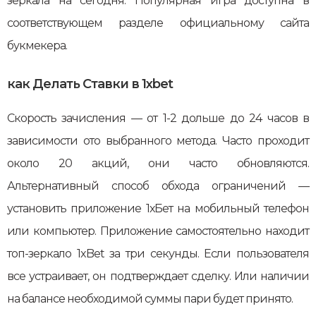
зеркала на сегодня. Популярная игра доступна в
соответствующем разделе официальному сайта
букмекера.
как Делать Ставки в 1xbet
Скорость зачисления — от 1-2 дольше до 24 часов в
зависимости ото выбранного метода. Часто проходит
около 20 акций, они часто обновляются.
Альтернативный способ обхода ограничений —
установить приложение 1хБет на мобильный телефон
или компьютер. Приложение самостоятельно находит
топ-зеркало 1xBet за три секунды. Если пользователя
все устраивает, он подтверждает сделку. Или наличии
на балансе необходимой суммы пари будет принято.