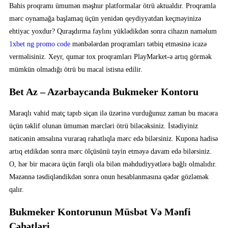
Bahis proqramı ümumən məşhur platformalar ötrü aktualdır. Proqramla
mərc oynamağa başlamaq üçün yenidən qeydiyyatdan keçməyinizə
ehtiyac yoxdur? Quraşdırma faylını yüklədikdən sonra cihazın naməlum
1xbet ng promo code
mənbələrdən proqramları tətbiq etməsinə icazə
verməlisiniz. Xeyr, qumar tox proqramları PlayMarket-ə artıq görmək
mümkün olmadığı ötrü bu macal istisna edilir.
Bet Az – Azərbaycanda Bukmeker Kontoru
Maraqlı vahid matç tapıb siçan ilə üzərinə vurduğunuz zaman bu macəra
üçün təklif olunan ümumən mərcləri ötrü biləcəksiniz. İstədiyiniz
nəticənin əmsalına vuraraq rahatlıqla mərc edə bilərsiniz. Kupona hadisə
artıq etdikdən sonra mərc ölçüsünü təyin etməyə davam edə bilərsiniz.
O, hər bir macəra üçün fərqli ola bilən məhdudiyyətlərə bağlı olmalıdır.
Məzənnə təsdiqləndikdən sonra onun hesablanmasına qədər gözləmək
qalır.
Bukmeker Kontorunun Müsbət Və Mənfi
Cəhətləri