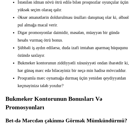
İstənilən idman növü ötrü edilə bilən proqnozlar oyunçular üçün
yüksək seçim olaraq qalır.
Əksər əmanətlərin doldurulması üsulları danışmaq olar ki, əlbəəl
pul almağa macal verir.
Digər promosyonlar daimidir, məsələn, müəyyən bir gündə
hesabı vurmaq ötrü bonus.
Şübhəli iş aydın edilərsə, duda izafi imtahan aparmaq hüququnu
özündə saxlayır.
Bukmeker kontorunun ziddiyyətli xüsusiyyəti ondan ibarətdir ki,
hər günəş mərc edə biləcəyiniz bir neçə min hadisə mövcuddur.
Proqramla mərc oynamağa durmaq üçün yenidən qeydiyyatdan
keçməyinizə tələb yoxdur?
Bukmeker Kontorunun Bonusları Və
Promosyonları
Bet-də Mərcdən çəkinmə Görmək Mümkündürmü?