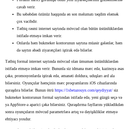
cavab verir.
Bu səbəbdən özünüz haqqında ən son məlumatı təqdim eləmək
çox vacibdir.
Tətbiq rəsmi internet saytında mövcud olan bütün üstünlüklərdən
istifadə etməyə imkan verir.
Onlarda həm bukmeker kontorunun saytına müasir gələnlər, həm
də saytın əbədi ziyarətçiləri iştirak edə bilərlər.
Tətbiq formal internet saytında mövcud olan ümumən üstünlüklərdən
istifadə etməyə imkan verir. Bununla siz idmana mərc edə, kazinoya əsas
çəkə, promosyonlarda iştirak edə, əmanəti doldura, uduşları ard ala
bilərsiniz. Oyunçular həmçinin mərc proqramlarını iOS cihazlarında
quraşdıra bilərlər. Bunun ötrü
https://1xbetazouyn.com/qeydiyyat/
siz
bukmeker kontorunun formal saytından istifadə edə, yeni güzgü seçə və
ya AppStore-a aparici çəkə bilərsiniz. Quraşdırma fayllarını yüklədikdən
sonra oyunçuların mövcud parametrlərə artıq və dəyişikliklər etməyə
ehtiyacı yoxdur.