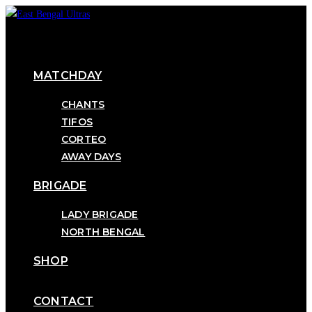
MATCHDAY
CHANTS
TIFOS
CORTEO
AWAY DAYS
BRIGADE
LADY BRIGADE
NORTH BENGAL
SHOP
CONTACT