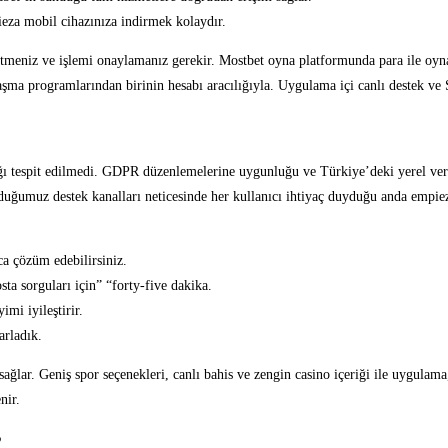
eza mobil cihazınıza indirmek kolaydır.
tmeniz ve işlemi onaylamanız gerekir. Mostbet oyna platformunda para ile oyna
laşma programlarından birinin hesabı aracılığıyla. Uygulama içi canlı destek v
ığı tespit edilmedi. GDPR düzenlemelerine uygunluğu ve Türkiye’deki yerel ve
duğumuz destek kanalları neticesinde her kullanıcı ihtiyaç duyduğu anda empie
ca çözüm edebilirsiniz.
sta sorguları için” “forty-five dakika.
mi iyileştirir.
arladık.
ğlar. Geniş spor seçenekleri, canlı bahis ve zengin casino içeriği ile uygulama
nir.
?