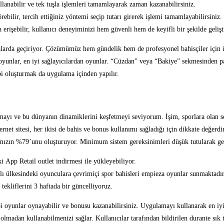
lanabilir ve tek tuşla işlemleri tamamlayarak zaman kazanabilirsiniz.
ilir, tercih ettiğiniz yöntemi seçip tutarı girerek işlemi tamamlayabilirsiniz.
rişebilir, kullanıcı deneyiminizi hem güvenli hem de keyifli bir şekilde gelişti
larda geçiriyor. Çözümümüz hem gündelik hem de profesyonel bahisçiler için ü
yunlar, en iyi sağlayıcılardan oyunlar. “Cüzdan” veya “Bakiye” sekmesinden para
ebi oluşturmak da uygulama içinden yapılır.
atmayı ve bu dünyanın dinamiklerini keşfetmeyi seviyorum. İşim, sporlara olan se
rnet sitesi, her ikisi de bahis ve bonus kullanımı sağladığı için dikkate değe
ın %79’unu oluşturuyor. Minimum sistem gereksinimleri düşük tutularak geniş
 App Retail outlet indirmesi ile yükleyebiliyor.
ı ülkesindeki oyunculara çevrimiçi spor bahisleri empieza oyunlar sunmaktadır
tekliflerini 3 haftada bir güncelliyoruz.
 oyunlar oynayabilir ve bonusu kazanabilirsiniz. Uygulamayı kullanarak en iyi
adan kullanabilmenizi sağlar. Kullanıcılar tarafından bildirilen durante sık t