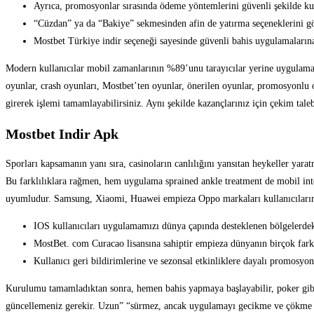
Ayrıca, promosyonlar sırasında ödeme yöntemlerini güvenli şekilde kul
“Cüzdan” ya da “Bakiye” sekmesinden afin de yatırma seçeneklerini göreb
Mostbet Türkiye indir seçeneği sayesinde güvenli bahis uygulamalarına e
Modern kullanıcılar mobil zamanlarının %89’unu tarayıcılar yerine uygulama
oyunlar, crash oyunları, Mostbet’ten oyunlar, önerilen oyunlar, promosyonlu o
girerek işlemi tamamlayabilirsiniz. Aynı şekilde kazançlarınız için çekim tal
Mostbet Indir Apk
Sporları kapsamanın yanı sıra, casinoların canlılığını yansıtan heykeller yar
Bu farklılıklara rağmen, hem uygulama sprained ankle treatment de mobil inte
uyumludur. Samsung, Xiaomi, Huawei empieza Oppo markaları kullanıcılarımız
IOS kullanıcıları uygulamamızı dünya çapında desteklenen bölgelerdeki
MostBet. com Curacao lisansına sahiptir empieza dünyanın birçok farkl
Kullanıcı geri bildirimlerine ve sezonsal etkinliklere dayalı promosyon 
Kurulumu tamamladıktan sonra, hemen bahis yapmaya başlayabilir, poker gibi
güncellemeniz gerekir. Uzun” “sürmez, ancak uygulamayı gecikme ve çökme olm