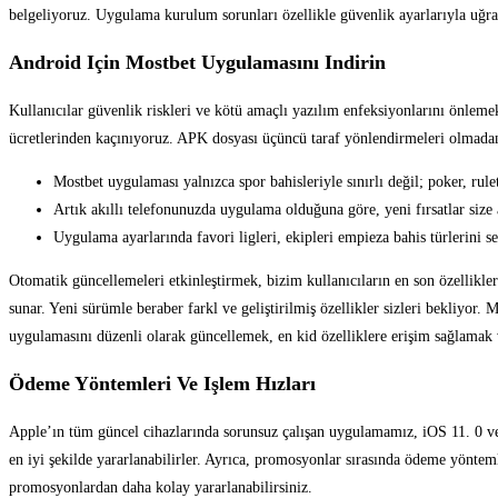
belgeliyoruz. Uygulama kurulum sorunları özellikle güvenlik ayarlarıyla uğra
Android Için Mostbet Uygulamasını Indirin
Kullanıcılar güvenlik riskleri ve kötü amaçlı yazılım enfeksiyonlarını önleme
ücretlerinden kaçınıyoruz. APK dosyası üçüncü taraf yönlendirmeleri olmadan
Mostbet uygulaması yalnızca spor bahisleriyle sınırlı değil; poker, rul
Artık akıllı telefonunuzda uygulama olduğuna göre, yeni fırsatlar size 
Uygulama ayarlarında favori ligleri, ekipleri empieza bahis türlerini se
Otomatik güncellemeleri etkinleştirmek, bizim kullanıcıların en son özellikle
sunar. Yeni sürümle beraber farkl ve geliştirilmiş özellikler sizleri bekliyor
uygulamasını düzenli olarak güncellemek, en kid özelliklere erişim sağlama
Ödeme Yöntemleri Ve Işlem Hızları
Apple’ın tüm güncel cihazlarında sorunsuz çalışan uygulamamız, iOS 11. 0 ve ü
en iyi şekilde yararlanabilirler. Ayrıca, promosyonlar sırasında ödeme yönteml
promosyonlardan daha kolay yararlanabilirsiniz.