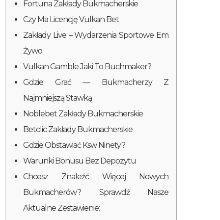
Fortuna Zakłady Bukmacherskie
Czy Ma Licencję Vulkan Bet
Zakłady Live – Wydarzenia Sportowe Em
Żywo
Vulkan Gamble Jaki To Buchmaker?
Gdzie Grać — Bukmacherzy Z
Najmniejszą Stawką
Noblebet Zakłady Bukmacherskie
Betclic Zakłady Bukmacherskie
Gdzie Obstawiać Ksw Ninety?
Warunki Bonusu Bez Depozytu
Chcesz Znaleźć Więcej Nowych
Bukmacherów? Sprawdź Nasze
Aktualne Zestawienie: