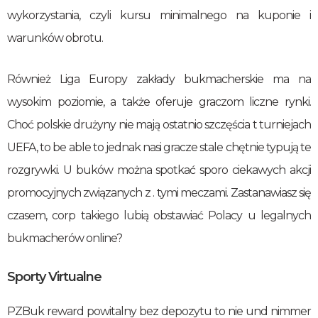
wykorzystania, czyli kursu minimalnego na kuponie i
warunków obrotu.
Również Liga Europy zakłady bukmacherskie ma na
wysokim poziomie, a także oferuje graczom liczne rynki.
Choć polskie drużyny nie mają ostatnio szczęścia t turniejach
UEFA, to be able to jednak nasi gracze stale chętnie typują te
rozgrywki. U buków można spotkać sporo ciekawych akcji
promocyjnych związanych z . tymi meczami. Zastanawiasz się
czasem, corp takiego lubią obstawiać Polacy u legalnych
bukmacherów online?
Sporty Virtualne
PZBuk reward powitalny bez depozytu to nie und nimmer