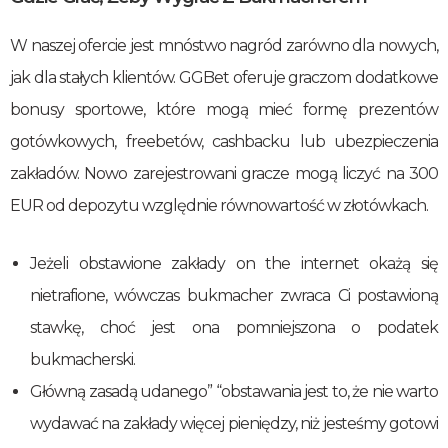
W naszej ofercie jest mnóstwo nagród zarówno dla nowych,
jak dla stałych klientów. GGBet oferuje graczom dodatkowe
bonusy sportowe, które mogą mieć formę prezentów
gotówkowych, freebetów, cashbacku lub ubezpieczenia
zakładów. Nowo zarejestrowani gracze mogą liczyć na 300
EUR od depozytu względnie równowartość w złotówkach.
Jeżeli obstawione zakłady on the internet okażą się
nietrafione, wówczas bukmacher zwraca Ci postawioną
stawkę, choć jest ona pomniejszona o podatek
bukmacherski.
Główną zasadą udanego” “obstawania jest to, że nie warto
wydawać na zakłady więcej pieniędzy, niż jesteśmy gotowi