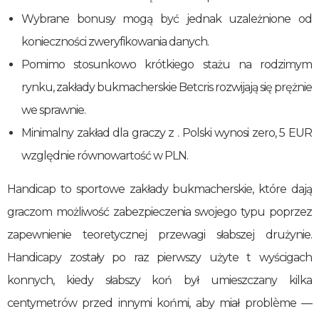
Wybrane bonusy mogą być jednak uzależnione od
konieczności zweryfikowania danych.
Pomimo stosunkowo krótkiego stażu na rodzimym
rynku, zakłady bukmacherskie Betcris rozwijają się prężnie
we sprawnie.
Minimalny zakład dla graczy z . Polski wynosi zero, 5 EUR
względnie równowartość w PLN.
Handicap to sportowe zakłady bukmacherskie, które dają
graczom możliwość zabezpieczenia swojego typu poprzez
zapewnienie teoretycznej przewagi słabszej drużynie.
Handicapy zostały po raz pierwszy użyte t wyścigach
konnych, kiedy słabszy koń był umieszczany kilka
centymetrów przed innymi końmi, aby miał problème —