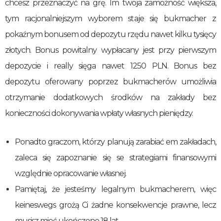
chcesz przeznaczyć na grę. Im twoja zamożność większa,
tym racjonalniejszym wyborem staje się bukmacher z
pokaźnym bonusem od depozytu rzędu nawet kilku tysięcy
złotych. Bonus powitalny wypłacany jest przy pierwszym
depozycie i really sięga nawet 1250 PLN. Bonus bez
depozytu oferowany poprzez bukmacherów umożliwia
otrzymanie dodatkowych środków na zakłady bez
konieczności dokonywania wpłaty własnych pieniędzy.
Ponadto graczom, którzy planują zarabiać em zakładach,
zaleca się zapoznanie się se strategiami finansowymi
względnie opracowanie własnej.
Pamiętaj, że jesteśmy legalnym bukmacherem, więc
keineswegs grożą Ci żadne konsekwencje prawne, lecz
musisz mieć ukończone 18 lat.