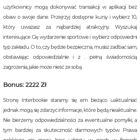
użytkownicy mogą dokonywać transakcji w aplikacji bez
obaw o swoje dane. Przejrzyj dostępne kursy i wybierz 10,
który uważasz za najbardziej atrakcyjny. Wyszukaj
interesujące Cię wydarzenie sportowe i wybierz odpowiedni
typ zakładu. O to, czy będzie bezpieczna, musisz zadbać sam,
obstawiając odpowiedzialnie i z . pełną świadomością
zagrożenia, jakie może nieść ze sobą.
Bonus: 2222 Zł
Stronę Interbookie staramy się em bieżąco uaktualniać
jednak mogą się zdarzyć informacje, które będą nieaktualne.
Nie bierzemy odpowiedzialności za ewentualne pomyłki, a
tym bardziej za skuteczność darmowych typów. Prawa