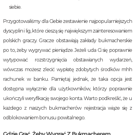
siebie.
Przygotowaliśmy dla Ciebie zestawienie najpopularniejszych
dyscyplin i lig, które cieszą się największym zainteresowaniem
polskich graczy. Gracze obstawiają zakłady bukmacherskie
po to, żeby wygrywać pieniądze. Jeżeli uda Ci się poprawnie
wytypować rozstrzygnięcia obstawianych wydarzeń,
wówczas możesz zlecić wypłatę zdobytych środków mhh
rachunek w banku. Pamiętaj jednak, że taka opcja jest
dostępna wyłącznie dla użytkowników, którzy poprawnie
ukończyli weryfikację swojego konta. Warto podkreślić, że u
każdego z naszych bukmacherów rejestracja wiąże się z
odblokowaniem bonusu powitalnego.
Gdzie Grać, Żeby Wygrać Z Bukmacherem