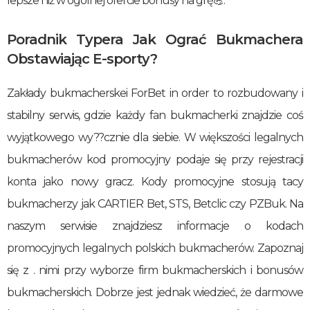
lepsze niż w ogólnej ofercie bonusy na grę💪.
Poradnik Typera Jak Ograć Bukmachera
Obstawiając E-sporty?
Zakłady bukmacherskei ForBet in order to rozbudowany i
stabilny serwis, gdzie każdy fan bukmacherki znajdzie coś
wyjątkowego wy??cznie dla siebie. W większości legalnych
bukmacherów kod promocyjny podaje się przy rejestracji
konta jako nowy gracz. Kody promocyjne stosują tacy
bukmacherzy jak CARTIER Bet, STS, Betclic czy PZBuk. Na
naszym serwisie znajdziesz informacje o kodach
promocyjnych legalnych polskich bukmacherów. Zapoznaj
się z . nimi przy wyborze firm bukmacherskich i bonusów
bukmacherskich. Dobrze jest jednak wiedzieć, że darmowe