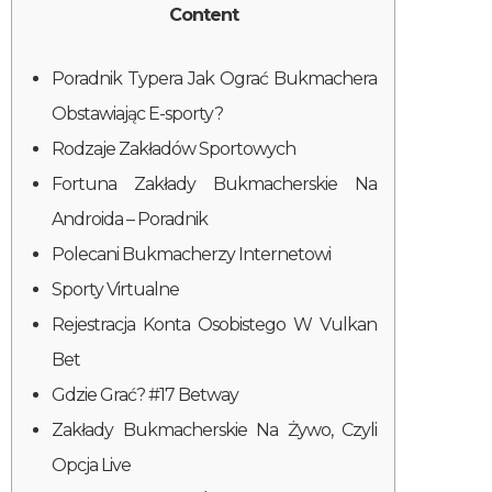
Content
Poradnik Typera Jak Ograć Bukmachera
Obstawiając E-sporty?
Rodzaje Zakładów Sportowych
Fortuna Zakłady Bukmacherskie Na
Androida – Poradnik
Polecani Bukmacherzy Internetowi
Sporty Virtualne
Rejestracja Konta Osobistego W Vulkan
Bet
Gdzie Grać? #17 Betway
Zakłady Bukmacherskie Na Żywo, Czyli
Opcja Live