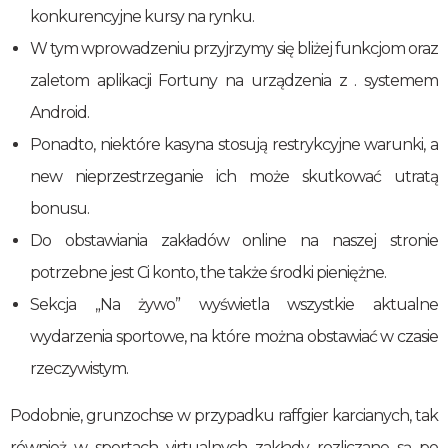
konkurencyjne kursy na rynku.
W tym wprowadzeniu przyjrzymy się bliżej funkcjom oraz
zaletom aplikacji Fortuny na urządzenia z . systemem
Android.
Ponadto, niektóre kasyna stosują restrykcyjne warunki, a
new nieprzestrzeganie ich może skutkować utratą
bonusu.
Do obstawiania zakładów online na naszej stronie
potrzebne jest Ci konto, the także środki pieniężne.
Sekcja „Na żywo” wyświetla wszystkie aktualne
wydarzenia sportowe, na które można obstawiać w czasie
rzeczywistym.
Podobnie, grunzochse w przypadku raffgier karcianych, tak
również w sportach virtualnych zakłady rozliczane są po