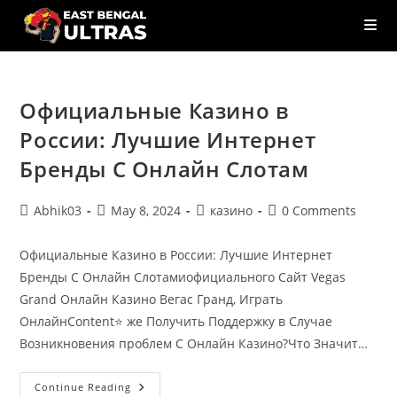
Skip
to
content
Официальные Казино в
России: Лучшие Интернет
Бренды С Онлайн Слотам
Post
Post
Post
Post
Abhik03
May 8, 2024
казино
0 Comments
author:
published:
category:
comments:
Официальные Казино в России: Лучшие Интернет
Бренды С Онлайн Слотамиофициального Сайт Vegas
Grand Онлайн Казино Вегас Гранд, Играть
ОнлайнContent⭐️ же Получить Поддержку в Случае
Возникновения проблем С Онлайн Казино?Что Значит…
Официальные
Continue Reading