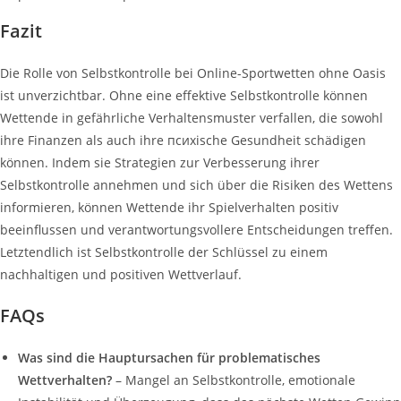
Fazit
Die Rolle von Selbstkontrolle bei Online-Sportwetten ohne Oasis
ist unverzichtbar. Ohne eine effektive Selbstkontrolle können
Wettende in gefährliche Verhaltensmuster verfallen, die sowohl
ihre Finanzen als auch ihre психische Gesundheit schädigen
können. Indem sie Strategien zur Verbesserung ihrer
Selbstkontrolle annehmen und sich über die Risiken des Wettens
informieren, können Wettende ihr Spielverhalten positiv
beeinflussen und verantwortungsvollere Entscheidungen treffen.
Letztendlich ist Selbstkontrolle der Schlüssel zu einem
nachhaltigen und positiven Wettverlauf.
FAQs
Was sind die Hauptursachen für problematisches
Wettverhalten?
– Mangel an Selbstkontrolle, emotionale