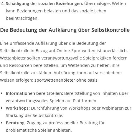
Schädigung der sozialen Beziehungen:
Übermäßiges Wetten
kann Beziehungen belasten und das soziale Leben
beeinträchtigen.
Die Bedeutung der Aufklärung über Selbstkontrolle
Eine umfassende Aufklärung über die Bedeutung der
Selbstkontrolle in Bezug auf Online-Sportwetten ist unerlässlich.
Wettanbieter sollten verantwortungsvolle Spielpraktiken fördern
und Ressourcen bereitstellen, um Wettenden zu helfen, ihre
Selbstkontrolle zu stärken. Aufklärung kann auf verschiedene
Weisen erfolgen:
sportwettenanbieter ohne oasis
Informationen bereitstellen:
Bereitstellung von Inhalten über
verantwortungsvolles Spielen auf Plattformen.
Workshops:
Durchführung von Workshops oder Webinaren zur
Stärkung der Selbstkontrolle.
Beratung:
Zugang zu professioneller Beratung für
problematische Spieler anbieten.