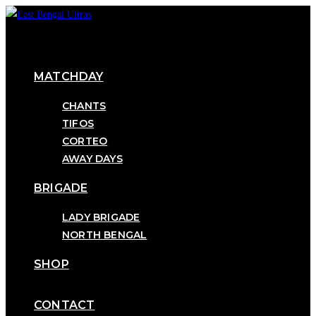
Skip
to
content
MATCHDAY
CHANTS
TIFOS
CORTEO
AWAY DAYS
BRIGADE
LADY BRIGADE
NORTH BENGAL
SHOP
CONTACT