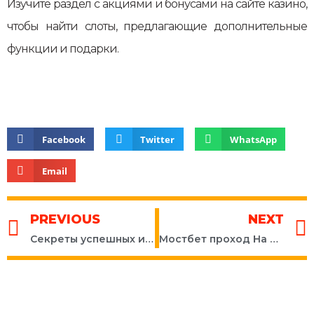
Изучите раздел с акциями и бонусами на сайте казино,
чтобы найти слоты, предлагающие дополнительные
функции и подарки.
Facebook
Twitter
WhatsApp
Email
PREVIOUS
NEXT
Секреты успешных игроков в мире ставок на игровые онлайн-платформы
Мостбет проход На Официальном Сайте Mostbet Kz”