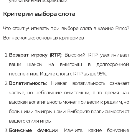
уникальными эффектами.
Критерии выбора слота
Что стоит учитывать при выборе слота в казино Pinco?
Вот несколько основных критериев:
Возврат игроку (RTP):
Высокий RTP увеличивает
ваши шансы на выигрыш в долгосрочной
перспективе. Ищите слоты с RTP выше 95%.
Волатильность:
Низкая волатильность означает
частые, но небольшие выигрыши, в то время как
высокая волатильность может привести к редким, но
большими выигрышами. Выберите в зависимости от
вашего стиля игры.
Бонусные функции:
Изучите, какие бонусные