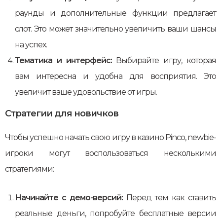
раунды и дополнительные функции предлагает
слот. Это может значительно увеличить ваши шансы
на успех.
Тематика и интерфейс:
Выбирайте игру, которая
вам интересна и удобна для восприятия. Это
увеличит ваше удовольствие от игры.
Стратегии для новичков
Чтобы успешно начать свою игру в казино Pinco, newbie-
игроки могут воспользоваться несколькими
стратегиями:
Начинайте с демо-версий:
Перед тем как ставить
реальные деньги, попробуйте бесплатные версии