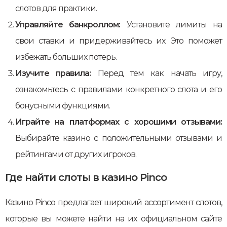
слотов для практики.
Управляйте банкроллом:
Установите лимиты на
свои ставки и придерживайтесь их. Это поможет
избежать больших потерь.
Изучите правила:
Перед тем как начать игру,
ознакомьтесь с правилами конкретного слота и его
бонусными функциями.
Играйте на платформах с хорошими отзывами:
Выбирайте казино с положительными отзывами и
рейтингами от других игроков.
Где найти слоты в казино Pinco
Казино Pinco предлагает широкий ассортимент слотов,
которые вы можете найти на их официальном сайте