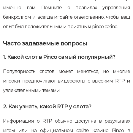
именно вам. Помните о правилах управления
банкроллом и всегда играйте ответственно, чтобы ваш
опыт был положительным и приятным
pinco casino
.
Часто задаваемые вопросы
1. Какой слот в Pinco самый популярный?
Популярность слотов может меняться, но многие
игроки предпочитают видеослоты с высоким RTP и
увлекательными темами.
2. Как узнать, какой RTP у слота?
Информация о RTP обычно доступна в результатах
игры или на официальном сайте казино Pinco в