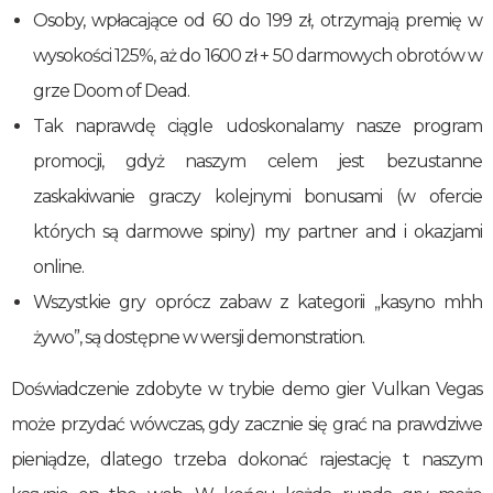
Osoby, wpłacające od 60 do 199 zł, otrzymają premię w
wysokości 125%, aż do 1600 zł + 50 darmowych obrotów w
grze Doom of Dead.
Tak naprawdę ciągle udoskonalamy nasze program
promocji, gdyż naszym celem jest bezustanne
zaskakiwanie graczy kolejnymi bonusami (w ofercie
których są darmowe spiny) my partner and i okazjami
online.
Wszystkie gry oprócz zabaw z kategorii „kasyno mhh
żywo”, są dostępne w wersji demonstration.
Doświadczenie zdobyte w trybie demo gier Vulkan Vegas
może przydać wówczas, gdy zacznie się grać na prawdziwe
pieniądze, dlatego trzeba dokonać rajestację t naszym