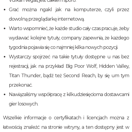
Vulkan Vegas, jest całkiem sporo.
Grać można ngakl jak na komputerze, czyli przez
dowolną przeglądarkę internetową.
Warto wspomnieć, że każde studio cały czas pracuje, żeby
wydawać kolejne tytuły, company zapewnia, że każdego
tygodnia pojawia się co najmniej kilka nowych pozycji.
Wystarczy spojrzeć na takie tytuły dostępne u nas bez
rejestracji, jak na przykład Big Poor Wolf, Hidden Valley,
Titan Thunder, bądź też Second Reach, by się um tym
przekonać.
Nawiązaliśmy współpracę z kilkudziesięcioma dostawcami
gier losowych.
Wszelkie informacje o certyfikatach i licencjach można z
łatwością znaleźć na stronie witryny, a ten dostępny jest w