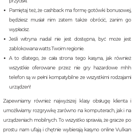
przyciski.
Pamiętaj też, że cashback ma formę gotówki bonusowej,
będziesz musiał nim zatem także obrócić, zanim go
wypłacisz.
Jeśli witryna nadal nie jest dostępna, być może jest
zablokowana watts Twoim regionie.
A to dlatego, że cała strona tego kasyna, jak również
wszystkie oferowane przez nie gry hazardowe mhh
telefon są w pełni kompatybilne ze wszystkimi rodzajami
urządzeń!
Zapewniamy również najwyższej klasy obsługę klienta i
umożliwiamy rozgrywkę zarówno na komputerach, jak i na
urządzeniach mobilnych. To wszystko sprawia, że gracze po
prostu nam ufają i chętnie wybierają kasyno online Vulkan