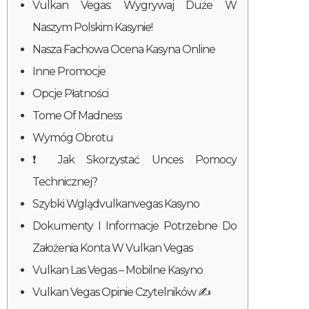
Vulkan Vegas: Wygrywaj Duże W
Naszym Polskim Kasynie!
Nasza Fachowa Ocena Kasyna Online
Inne Promocje
Opcje Płatności
Tome Of Madness
Wymóg Obrotu
❗ Jak Skorzystać Unces Pomocy
Technicznej?
Szybki Wglądvulkanvegas Kasyno
Dokumenty I Informacje Potrzebne Do
Założenia Konta W Vulkan Vegas
Vulkan Las Vegas – Mobilne Kasyno
Vulkan Vegas Opinie Czytelników ✍️