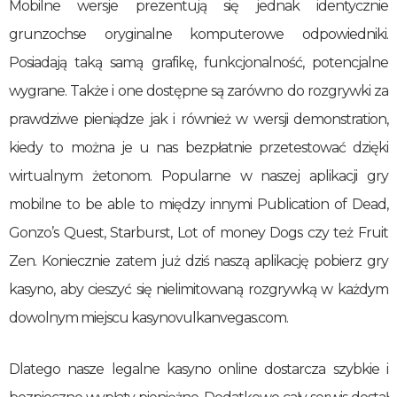
Mobilne wersje prezentują się jednak identycznie
grunzochse oryginalne komputerowe odpowiedniki.
Posiadają taką samą grafikę, funkcjonalność, potencjalne
wygrane. Także i one dostępne są zarówno do rozgrywki za
prawdziwe pieniądze jak i również w wersji demonstration,
kiedy to można je u nas bezpłatnie przetestować dzięki
wirtualnym żetonom. Popularne w naszej aplikacji gry
mobilne to be able to między innymi Publication of Dead,
Gonzo’s Quest, Starburst, Lot of money Dogs czy też Fruit
Zen. Koniecznie zatem już dziś naszą aplikację pobierz gry
kasyno, aby cieszyć się nielimitowaną rozgrywką w każdym
dowolnym miejscu
kasynovulkanvegas.com
.
Dlatego nasze legalne kasyno online dostarcza szybkie i