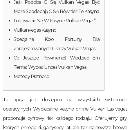
Jeśli Podoba Ci Się Vulkan Vegas, Być
Może Spodobają Ci Się Również Te Kasyna
Logowanie Się W Kasynie Vulkan Vegas”
Vulkanvegas Kasyno
Specjalne Koło Fortuny Dla
Zarejestrowanych Graczy Vulkan Vegas
Co Jeszcze Powinieneś Wiedzieć Em
Temat Wypłat Unces Vulkan Vegas
Metody Płatności
Ta opcja jest dostępna na wszystkich systemach
operacyjnych. Wypłacalne kasyno online Vulkan Las vegas
proponuje cyfrowy risk każdego rodzaju. Oferujemy gry,
których enredo sięga tysięcy lat, ale też najnowsze hitowe