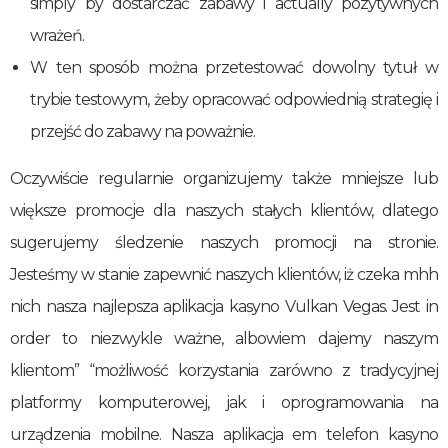
simply by dostarczać zabawy i actually pozytywnych
wrażeń.
W ten sposób można przetestować dowolny tytuł w
trybie testowym, żeby opracować odpowiednią strategię i
przejść do zabawy na poważnie.
Oczywiście regularnie organizujemy także mniejsze lub
większe promocje dla naszych stałych klientów, dlatego
sugerujemy śledzenie naszych promocji na stronie.
Jesteśmy w stanie zapewnić naszych klientów, iż czeka mhh
nich nasza najlepsza aplikacja kasyno Vulkan Vegas. Jest in
order to niezwykle ważne, albowiem dajemy naszym
klientom” “możliwość korzystania zarówno z tradycyjnej
platformy komputerowej, jak i oprogramowania na
urządzenia mobilne. Nasza aplikacja em telefon kasyno