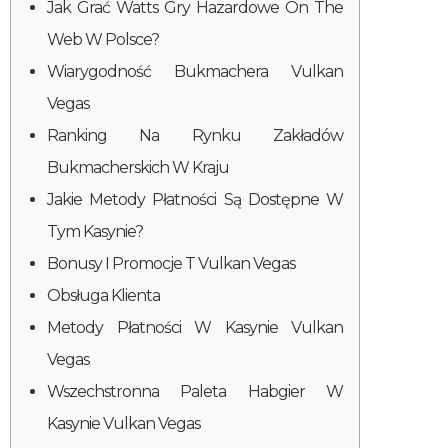
Jak Grać Watts Gry Hazardowe On The
Web W Polsce?
Wiarygodność Bukmachera Vulkan
Vegas
Ranking Na Rynku Zakładów
Bukmacherskich W Kraju
Jakie Metody Płatności Są Dostępne W
Tym Kasynie?
Bonusy I Promocje T Vulkan Vegas
Obsługa Klienta
Metody Płatności W Kasynie Vulkan
Vegas
Wszechstronna Paleta Habgier W
Kasynie Vulkan Vegas