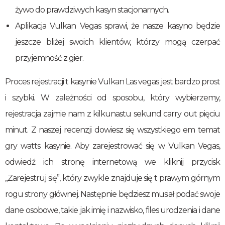
żywo do prawdziwych kasyn stacjonarnych.
Aplikacja Vulkan Vegas sprawi, że nasze kasyno będzie
jeszcze bliżej swoich klientów, którzy mogą czerpać
przyjemność z gier.
Proces rejestracji t kasynie Vulkan Las vegas jest bardzo prost
i szybki. W zależności od sposobu, który wybierzemy,
rejestracja zajmie nam z kilkunastu sekund carry out pięciu
minut. Z naszej recenzji dowiesz się wszystkiego em temat
gry watts kasynie. Aby zarejestrować się w Vulkan Vegas,
odwiedź ich stronę internetową we kliknij przycisk
„Zarejestruj się”, który zwykle znajduje się t prawym górnym
rogu strony głównej. Następnie będziesz musiał podać swoje
dane osobowe, takie jak imię i nazwisko, files urodzenia i dane