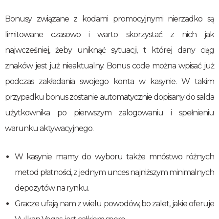
Bonusy związane z kodami promocyjnymi nierzadko są
limitowane czasowo i warto skorzystać z nich jak
najwcześniej, żeby uniknąć sytuacji, t której dany ciąg
znaków jest już nieaktualny. Bonus code można wpisać już
podczas zakładania swojego konta w kasynie. W takim
przypadku bonus zostanie automatycznie dopisany do salda
użytkownika po pierwszym zalogowaniu i spełnieniu
warunku aktywacyjnego.
W kasynie mamy do wyboru także mnóstwo różnych
metod płatności, z jednym unces najniższym minimalnych
depozytów na rynku.
Gracze ufają nam z wielu powodów, bo zalet, jakie oferuje