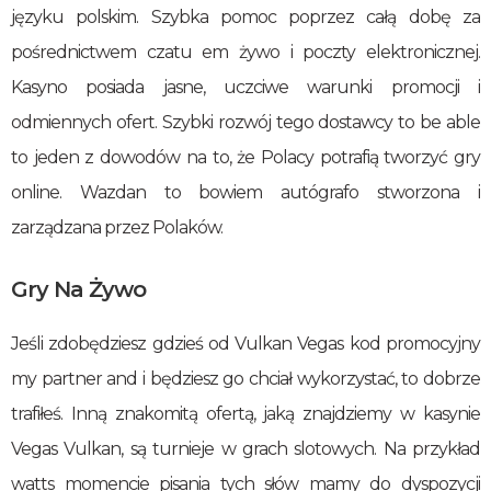
języku polskim. Szybka pomoc poprzez całą dobę za
pośrednictwem czatu em żywo i poczty elektronicznej.
Kasyno posiada jasne, uczciwe warunki promocji i
odmiennych ofert. Szybki rozwój tego dostawcy to be able
to jeden z dowodów na to, że Polacy potrafią tworzyć gry
online. Wazdan to bowiem autógrafo stworzona i
zarządzana przez Polaków.
Gry Na Żywo
Jeśli zdobędziesz gdzieś od Vulkan Vegas kod promocyjny
my partner and i będziesz go chciał wykorzystać, to dobrze
trafiłeś. Inną znakomitą ofertą, jaką znajdziemy w kasynie
Vegas Vulkan, są turnieje w grach slotowych. Na przykład
watts momencie pisania tych słów mamy do dyspozycji