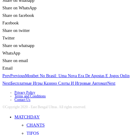
Share on whatsapp
Share on WhatsApp
Share on facebook
Facebook
Share on twitter
Twitter
Share on whatsapp
WhatsApp
Share on email
Email
Prev
Previous
Mostbet No Brasil: Uma Nova Era De Apostas E Jogos Onlin
Next
Бесплатные Игры Казино Слоты И Игровые Автомат
Next
Privacy Policy
Terms and Conditions
Contact Us
©Copyright 2020 - East Bengal Ultras. All rights reserved.
MATCHDAY
CHANTS
TIFOS