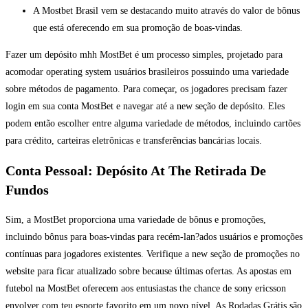
A Mostbet Brasil vem se destacando muito através do valor de bônus
que está oferecendo em sua promoção de boas-vindas.
Fazer um depósito mhh MostBet é um processo simples, projetado para
acomodar operating system usuários brasileiros possuindo uma variedade
sobre métodos de pagamento. Para começar, os jogadores precisam fazer
login em sua conta MostBet e navegar até a new seção de depósito. Eles
podem então escolher entre alguma variedade de métodos, incluindo cartões
para crédito, carteiras eletrônicas e transferências bancárias locais.
Conta Pessoal: Depósito At The Retirada De
Fundos
Sim, a MostBet proporciona uma variedade de bônus e promoções,
incluindo bônus para boas-vindas para recém-lan?ados usuários e promoções
contínuas para jogadores existentes. Verifique a new seção de promoções no
website para ficar atualizado sobre because últimas ofertas. As apostas em
futebol na MostBet oferecem aos entusiastas the chance de sony ericsson
envolver com teu esporte favorito em um novo nível. As Rodadas Grátis são