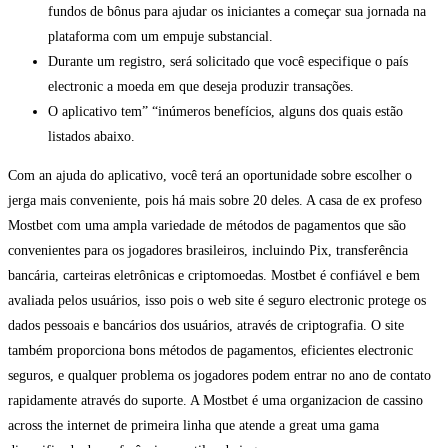
fundos de bônus para ajudar os iniciantes a começar sua jornada na
plataforma com um empuje substancial.
Durante um registro, será solicitado que você especifique o país
electronic a moeda em que deseja produzir transações.
O aplicativo tem” “inúmeros benefícios, alguns dos quais estão
listados abaixo.
Com an ajuda do aplicativo, você terá an oportunidade sobre escolher o
jerga mais conveniente, pois há mais sobre 20 deles. A casa de ex profeso
Mostbet com uma ampla variedade de métodos de pagamentos que são
convenientes para os jogadores brasileiros, incluindo Pix, transferência
bancária, carteiras eletrônicas e criptomoedas. Mostbet é confiável e bem
avaliada pelos usuários, isso pois o web site é seguro electronic protege os
dados pessoais e bancários dos usuários, através de criptografia. O site
também proporciona bons métodos de pagamentos, eficientes electronic
seguros, e qualquer problema os jogadores podem entrar no ano de contato
rapidamente através do suporte. A Mostbet é uma organizacion de cassino
across the internet de primeira linha que atende a great uma gama