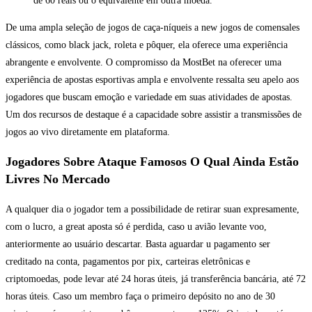
de 60 reais ou o equivalente em outra moeda.
De uma ampla seleção de jogos de caça-níqueis a new jogos de comensales
clássicos, como black jack, roleta e pôquer, ela oferece uma experiência
abrangente e envolvente. O compromisso da MostBet na oferecer uma
experiência de apostas esportivas ampla e envolvente ressalta seu apelo aos
jogadores que buscam emoção e variedade em suas atividades de apostas.
Um dos recursos de destaque é a capacidade sobre assistir a transmissões de
jogos ao vivo diretamente em plataforma.
Jogadores Sobre Ataque Famosos O Qual Ainda Estão
Livres No Mercado
A qualquer dia o jogador tem a possibilidade de retirar suan expresamente,
com o lucro, a great aposta só é perdida, caso u avião levante voo,
anteriormente ao usuário descartar. Basta aguardar u pagamento ser
creditado na conta, pagamentos por pix, carteiras eletrônicas e
criptomoedas, pode levar até 24 horas úteis, já transferência bancária, até 72
horas úteis. Caso um membro faça o primeiro depósito no ano de 30