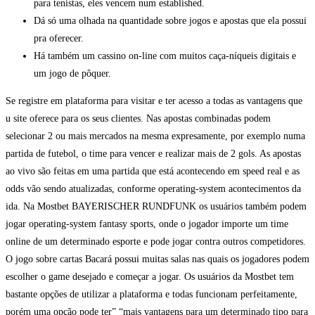
para tenistas, eles vencem num established.
Dá só uma olhada na quantidade sobre jogos e apostas que ela possui
pra oferecer.
Há também um cassino on-line com muitos caça-níqueis digitais e
um jogo de pôquer.
Se registre em plataforma para visitar e ter acesso a todas as vantagens que
u site oferece para os seus clientes. Nas apostas combinadas podem
selecionar 2 ou mais mercados na mesma expresamente, por exemplo numa
partida de futebol, o time para vencer e realizar mais de 2 gols. As apostas
ao vivo são feitas em uma partida que está acontecendo em speed real e as
odds vão sendo atualizadas, conforme operating-system acontecimentos da
ida. Na Mostbet BAYERISCHER RUNDFUNK os usuários também podem
jogar operating-system fantasy sports, onde o jogador importe um time
online de um determinado esporte e pode jogar contra outros competidores.
O jogo sobre cartas Bacará possui muitas salas nas quais os jogadores podem
escolher o game desejado e começar a jogar. Os usuários da Mostbet tem
bastante opções de utilizar a plataforma e todas funcionam perfeitamente,
porém uma opção pode ter” “mais vantagens para um determinado tipo para