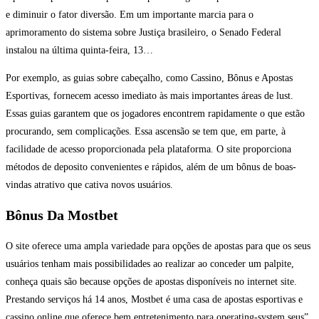
e diminuir o fator diversão. Em um importante marcia para o
aprimoramento do sistema sobre Justiça brasileiro, o Senado Federal
instalou na última quinta-feira, 13…
Por exemplo, as guias sobre cabeçalho, como Cassino, Bônus e Apostas
Esportivas, fornecem acesso imediato às mais importantes áreas de lust.
Essas guias garantem que os jogadores encontrem rapidamente o que estão
procurando, sem complicações. Essa ascensão se tem que, em parte, à
facilidade de acesso proporcionada pela plataforma. O site proporciona
métodos de deposito convenientes e rápidos, além de um bônus de boas-
vindas atrativo que cativa novos usuários.
Bônus Da Mostbet
O site oferece uma ampla variedade para opções de apostas para que os seus
usuários tenham mais possibilidades ao realizar ao conceder um palpite,
conheça quais são because opções de apostas disponíveis no internet site.
Prestando serviços há 14 anos, Mostbet é uma casa de apostas esportivas e
cassino online que oferece bem entretenimento para operating-system seus”