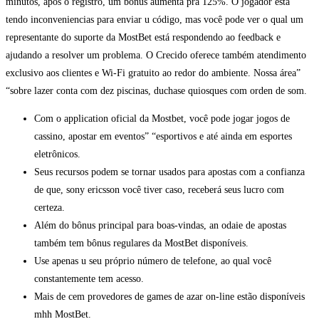
minutos, após o registro, um bônus aumenta pra 125%. O jogador está
tendo inconveniencias para enviar u código, mas você pode ver o qual um
representante do suporte da MostBet está respondendo ao feedback e
ajudando a resolver um problema. O Crecido oferece também atendimento
exclusivo aos clientes e Wi-Fi gratuito ao redor do ambiente. Nossa área”
“sobre lazer conta com dez piscinas, duchase quiosques com orden de som.
Com o application oficial da Mostbet, você pode jogar jogos de
cassino, apostar em eventos” “esportivos e até ainda em esportes
eletrônicos.
Seus recursos podem se tornar usados para apostas com a confianza
de que, sony ericsson você tiver caso, receberá seus lucro com
certeza.
Além do bônus principal para boas-vindas, an odaie de apostas
também tem bônus regulares da MostBet disponíveis.
Use apenas u seu próprio número de telefone, ao qual você
constantemente tem acesso.
Mais de cem provedores de games de azar on-line estão disponíveis
mhh MostBet.