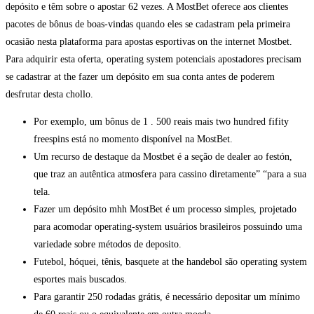
depósito e têm sobre o apostar 62 vezes. A MostBet oferece aos clientes
pacotes de bônus de boas-vindas quando eles se cadastram pela primeira
ocasião nesta plataforma para apostas esportivas on the internet Mostbet.
Para adquirir esta oferta, operating system potenciais apostadores precisam
se cadastrar at the fazer um depósito em sua conta antes de poderem
desfrutar desta chollo.
Por exemplo, um bônus de 1 . 500 reais mais two hundred fifity
freespins está no momento disponível na MostBet.
Um recurso de destaque da Mostbet é a seção de dealer ao festón,
que traz an autêntica atmosfera para cassino diretamente” “para a sua
tela.
Fazer um depósito mhh MostBet é um processo simples, projetado
para acomodar operating-system usuários brasileiros possuindo uma
variedade sobre métodos de deposito.
Futebol, hóquei, tênis, basquete at the handebol são operating system
esportes mais buscados.
Para garantir 250 rodadas grátis, é necessário depositar um mínimo