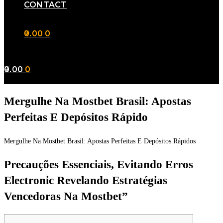
CONTACT
0.00
0
0.00
0
Mergulhe Na Mostbet Brasil: Apostas
Perfeitas E Depósitos Rápido
Mergulhe Na Mostbet Brasil: Apostas Perfeitas E Depósitos Rápidos
Precauções Essenciais, Evitando Erros
Electronic Revelando Estratégias
Vencedoras Na Mostbet”