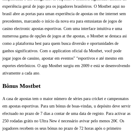
experiência geral de jogo pra os jogadores brasileiros. O Mostbet aqui no
brasil abre as portas para uman experiência de apostas on the internet sem
precedentes, marcando o início da nova era para entusiastas de jogos de
casino electronic apostas esportivas. Com uma interface intuitiva e uma
numerosa gama de opções de jogos at the apostas, o Mostbet se destaca asi
como a plataforma best para quem busca diversão e oportunidades de
ganhos significativos. Com o application oficial da Mostbet, você pode
jogar jogos de cassino, apostar em eventos” “esportivos e até mesmo em
esportes eletrônicos. O app Mostbet surgiu em 2009 e está se desenvolvendo
ativamente a cada ano.
Bônus Mostbet
A casa de apostas tem o maior número de séries para cricket e campeonatos
em apostas esportivas. Para um bónus de boas-vindas, u depósito deve servir
efectuado no prazo de 7 dias a contar de uma data de registo. Para activar as
250 rodadas grátis no Ultra New é necessário avivar pelo menos 20€. Os
jogadores recebem os seus bónus no prazo de 72 horas após o primeiro