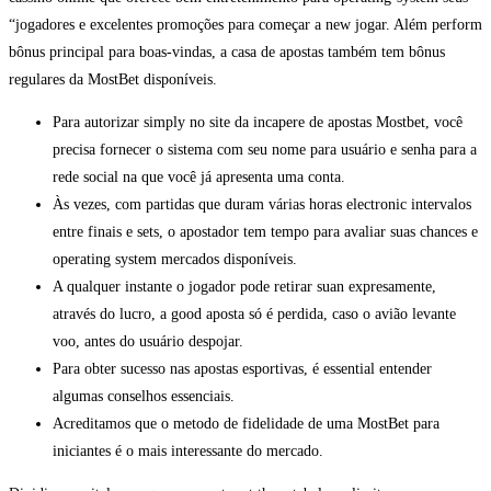
“jogadores e excelentes promoções para começar a new jogar. Além perform
bônus principal para boas-vindas, a casa de apostas também tem bônus
regulares da MostBet disponíveis.
Para autorizar simply no site da incapere de apostas Mostbet, você
precisa fornecer o sistema com seu nome para usuário e senha para a
rede social na que você já apresenta uma conta.
Às vezes, com partidas que duram várias horas electronic intervalos
entre finais e sets, o apostador tem tempo para avaliar suas chances e
operating system mercados disponíveis.
A qualquer instante o jogador pode retirar suan expresamente,
através do lucro, a good aposta só é perdida, caso o avião levante
voo, antes do usuário despojar.
Para obter sucesso nas apostas esportivas, é essential entender
algumas conselhos essenciais.
Acreditamos que o metodo de fidelidade de uma MostBet para
iniciantes é o mais interessante do mercado.