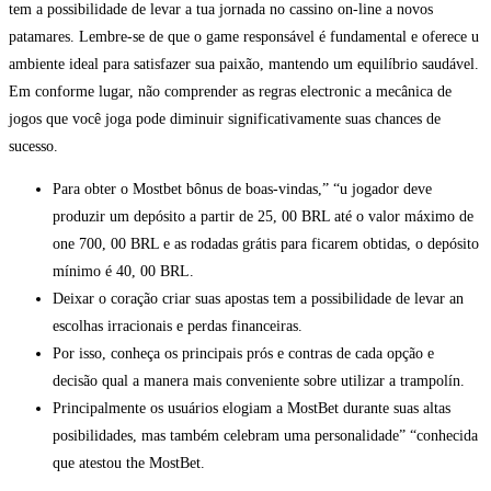
tem a possibilidade de levar a tua jornada no cassino on-line a novos
patamares. Lembre-se de que o game responsável é fundamental e oferece u
ambiente ideal para satisfazer sua paixão, mantendo um equilíbrio saudável.
Em conforme lugar, não comprender as regras electronic a mecânica de
jogos que você joga pode diminuir significativamente suas chances de
sucesso.
Para obter o Mostbet bônus de boas-vindas,” “u jogador deve
produzir um depósito a partir de 25, 00 BRL até o valor máximo de
one 700, 00 BRL e as rodadas grátis para ficarem obtidas, o depósito
mínimo é 40, 00 BRL.
Deixar o coração criar suas apostas tem a possibilidade de levar an
escolhas irracionais e perdas financeiras.
Por isso, conheça os principais prós e contras de cada opção e
decisão qual a manera mais conveniente sobre utilizar a trampolín.
Principalmente os usuários elogiam a MostBet durante suas altas
posibilidades, mas também celebram uma personalidade” “conhecida
que atestou the MostBet.