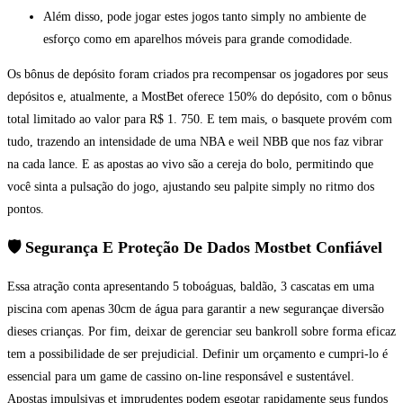
Além disso, pode jogar estes jogos tanto simply no ambiente de
esforço como em aparelhos móveis para grande comodidade.
Os bônus de depósito foram criados pra recompensar os jogadores por seus
depósitos e, atualmente, a MostBet oferece 150% do depósito, com o bônus
total limitado ao valor para R$ 1. 750. E tem mais, o basquete provém com
tudo, trazendo an intensidade de uma NBA e weil NBB que nos faz vibrar
na cada lance. E as apostas ao vivo são a cereja do bolo, permitindo que
você sinta a pulsação do jogo, ajustando seu palpite simply no ritmo dos
pontos.
🛡️ Segurança E Proteção De Dados Mostbet Confiável
Essa atração conta apresentando 5 toboáguas, baldão, 3 cascatas em uma
piscina com apenas 30cm de água para garantir a new segurançae diversão
dieses crianças. Por fim, deixar de gerenciar seu bankroll sobre forma eficaz
tem a possibilidade de ser prejudicial. Definir um orçamento e cumpri-lo é
essencial para um game de cassino on-line responsável e sustentável.
Apostas impulsivas et imprudentes podem esgotar rapidamente seus fundos