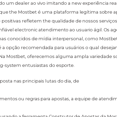
do um dealer ao vivo imitando a new experiência rea
de que the Mostbet é uma plataforma legítima sobre
e positivas refletem the qualidade de nossos serviç
iável electronic atendimento ao usuario ágil. Os ag
mas conocidos de mídia interpersonal, como Mostbe
é a opção recomendada para usuários o qual deseja
 Na Mostbet, oferecemos alguma ampla variedade so
g-system entusiastas do esporte.
osta nas principais lutas do dia, de
amentos ou regras para apostas, a equipe de atendim
usando a ferramenta Construtor de Apostas da Mos