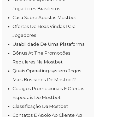
Jogadores Brasileiros
Casa Sobre Apostas Mostbet
Ofertas De Boas Vindas Para
Jogadores
Usabilidade De Uma Plataforma
Bônus At The Promoções
Regulares Na Mostbet
Quais Operating-system Jogos
Mais Buscados Do Mostbet?
Códigos Promocionais E Ofertas
Especiais Do Mostbet
Classificação Da Mostbet
Contatos E Apoio Ao Cliente Ag