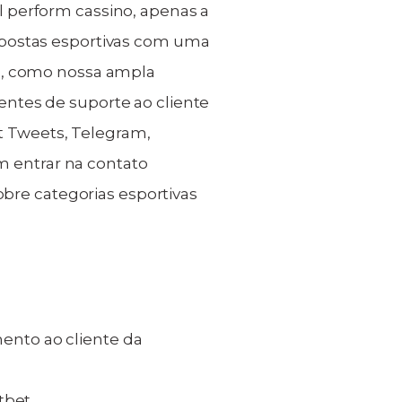
l perform cassino, apenas a
 apostas esportivas com uma
os, como nossa ampla
entes de suporte ao cliente
t Tweets, Telegram,
m entrar na contato
bre categorias esportivas
ento ao cliente da
tbet.