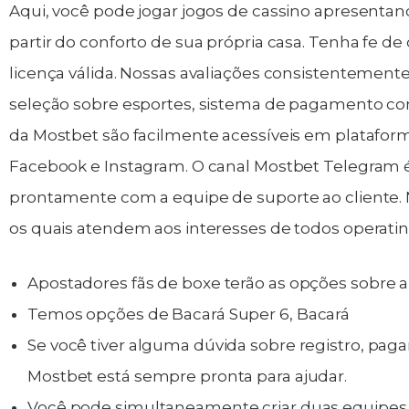
Aqui, você pode jogar jogos de cassino apresentan
partir do conforto de sua própria casa. Tenha fe 
licença válida. Nossas avaliações consistentement
seleção sobre esportes, sistema de pagamento conf
da Mostbet são facilmente acessíveis em platafor
Facebook e Instagram. O canal Mostbet Telegram 
prontamente com a equipe de suporte ao cliente.
os quais atendem aos interesses de todos operatin
Apostadores fãs de boxe terão as opções sobre ap
Temos opções de Bacará Super 6, Bacará
Se você tiver alguma dúvida sobre registro, pag
Mostbet está sempre pronta para ajudar.
Você pode simultaneamente criar duas equipes 