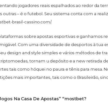
sentando jogadores reais espalhados ao redor da terr
outras – é o futebol. Seu sistema conta com a reali
stbet-brasil-cassino.com/
.
 plataformas sobre apostas esportivas e ganhamos
 amigável. Com uma diversidade de desportos à tua es
Seu design and style simples e vários métodos de tr
he criptomoedas, tornam u depósito e a new retirada 
tes tais como hóquei no paura e tênis para mesa. 
ções mais importantes, tais como o Brasileirão, sinc
s Jogos Na Casa De Apostas” “mostbet?