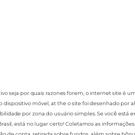
ivo seja por quais razones forem, o internet site é u
dispositivo móvel, at the o site foi desenhado por
ilidade por zona do usuário simples. Se você está 
Brasil, está no lugar certo! Coletamos as informaçõe
ição de conta, retirada sobre fundos, além sobre bôn