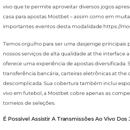
vivo que te permite aproveitar diversos jogos apre
casa para apostas Mostbet – assim como em muitas 
importantes eventos desta modalidade
https://mo
Temos orgulho para ser uma dasjenige principais
nossos serviços de alta qualidade at the interface
oferece uma experiência de apostas diversificada. 
transferência bancária, carteiras eletrônicas at t
descomplicada. Sua cobertura também inclui espor
vivo em futebol, a Mostbet cobre apenas as competi
torneios de seleções.
É Possível Assistir A Transmissões Ao Vivo Do