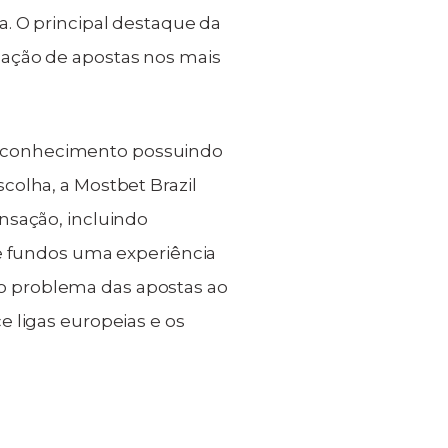
a. O principal destaque da
zação de apostas nos mais
 reconhecimento possuindo
colha, a Mostbet Brazil
ansação, incluindo
de fundos uma experiência
No problema das apostas ao
e ligas europeias e os