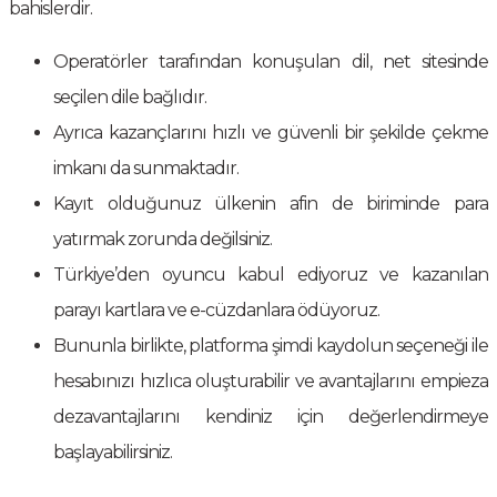
bahislerdir.
Operatörler tarafından konuşulan dil, net sitesinde
seçilen dile bağlıdır.
Ayrıca kazançlarını hızlı ve güvenli bir şekilde çekme
imkanı da sunmaktadır.
Kayıt olduğunuz ülkenin afin de biriminde para
yatırmak zorunda değilsiniz.
Türkiye’den oyuncu kabul ediyoruz ve kazanılan
parayı kartlara ve e-cüzdanlara ödüyoruz.
Bununla birlikte, platforma şimdi kaydolun seçeneği ile
hesabınızı hızlıca oluşturabilir ve avantajlarını empieza
dezavantajlarını kendiniz için değerlendirmeye
başlayabilirsiniz.