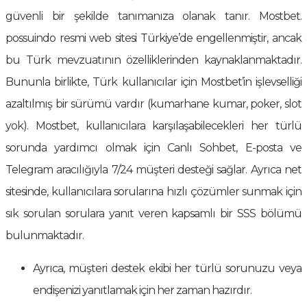
güvenli bir şekilde tanımanıza olanak tanır. Mostbet.
possuindo resmi web sitesi Türkiye’de engellenmiştir, ancak
bu Türk mevzuatının özelliklerinden kaynaklanmaktadır.
Bununla birlikte, Türk kullanıcılar için Mostbet’in işlevselliği
azaltılmış bir sürümü vardır (kumarhane kumar, poker, slot
yok). Mostbet, kullanıcılara karşılaşabilecekleri her türlü
sorunda yardımcı olmak için Canlı Sohbet, E-posta ve
Telegram aracılığıyla 7/24 müşteri desteği sağlar. Ayrıca net
sitesinde, kullanıcılara sorularına hızlı çözümler sunmak için
sık sorulan sorulara yanıt veren kapsamlı bir SSS bölümü
bulunmaktadır.
Ayrıca, müşteri destek ekibi her türlü sorunuzu veya
endişenizi yanıtlamak için her zaman hazırdır.