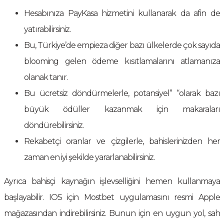
Hesabınıza PayKasa hizmetini kullanarak da afin de
yatırabilirsiniz.
Bu, Türkiye’de empieza diğer bazı ülkelerde çok sayıda
blooming gelen ödeme kısıtlamalarını atlamanıza
olanak tanır.
Bu ücretsiz döndürmelerle, potansiyel” “olarak bazı
büyük ödüller kazanmak için makaraları
döndürebilirsiniz.
Rekabetçi oranlar ve çizgilerle, bahislerinizden her
zaman en iyi şekilde yararlanabilirsiniz.
Ayrıca bahisçi kaynağın işlevselliğini hemen kullanmaya
başlayabilir. IOS için Mostbet uygulamasını resmi Apple
mağazasından indirebilirsiniz. Bunun için en uygun yol, sah