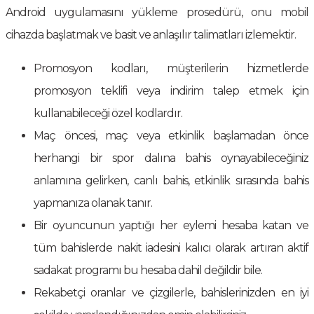
Android uygulamasını yükleme prosedürü, onu mobil
cihazda başlatmak ve basit ve anlaşılır talimatları izlemektir.
Promosyon kodları, müşterilerin hizmetlerde
promosyon teklifi veya indirim talep etmek için
kullanabileceği özel kodlardır.
Maç öncesi, maç veya etkinlik başlamadan önce
herhangi bir spor dalına bahis oynayabileceğiniz
anlamına gelirken, canlı bahis, etkinlik sırasında bahis
yapmanıza olanak tanır.
Bir oyuncunun yaptığı her eylemi hesaba katan ve
tüm bahislerde nakit iadesini kalıcı olarak artıran aktif
sadakat programı bu hesaba dahil değildir bile.
Rekabetçi oranlar ve çizgilerle, bahislerinizden en iyi