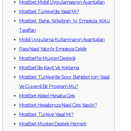
Mostbet Mobil Uygulamasının Avantajları
Mostbet Türkiye’de Yasal Mı?
Mostbet Bahis Şirketinin Iyi Empieza Kötü
Tarafları
Mobil Uygulama Kullanmanın Avantajları
Para Nasıl Yatırılır Empieza Çekilir
Mostbet’te Müşteri Desteği
Mostbet’de Kayıt Ve Yoklama
Mostbet Türkiye’de Spor Bahisleri Için Yasal
Ve Güvenli Bir Program Mu?
Mostbet Kişisel Hesaba Giriş
Mostbet Hesabınıza Nasıl Giriş Yapılır?
Mostbet, Türkiye Yasal Mı?
Mostbet Müşteri Destek Hizmeti