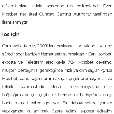
düzenli olarak adalet açısından test edilmektedir. Evet,
Mostbet net sitesi Curacao Gaming Authority tarafından
lisanslanmıştır.
Ios Için
Com web sitemiz, 2009’dan başlayarak on yıldan fazla bir
süredir spor bahisleri hizmetlerini sunmaktadır. Canlı sohbet,
e-posta ve Telegram aracılığıyla 7/24 Mostbet çevrimiçi
müşteri desteğimiz, gerektiğinde hızlı yardım sağlar. Ayrıca
Mostbet, bahis keyfini artırmak için çeşitli promosyonlar ve
teklifler sunmaktadır. Müşteri memnuniyetine olan
bağlılığımız ve çok çeşitli tekliflerimiz bizi Türkiye’deki en iyi
bahis hizmeti haline getiriyor. Bir dahaki sefere yorum
yaptığımda kullanılmak üzere adımı, e-posta adresimi