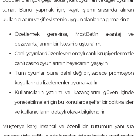
popüler olan çok çeşitli slotlar, kart oyunları ve diğer oyunlar
sunar. Bunu yapmak için, kayıt işlemi sırasında alınan
kullanıcı adını ve şifreyi sitenin uygun alanlarına girmelisiniz.
Özetlemek gerekirse, MostBet’in avantaj ve
dezavantajlarının bir listesini oluşturalım.
Canlı yayınlar düzenleyen onaylı canlı krupiyerlerimizle
canlı casino oyunlarının heyecanını yaşayın.
Tüm oyunlar buna dahil değildir, sadece promosyon
koşullarında listelenenler oyuna katılır.
Kullanıcıların yatırım ve kazançlarını güven içinde
yönetebilmeleri için bu konularda şeffaf bir politika izler
ve kullanıcılarını detaylı olarak bilgilendirir.
Müşteriye karşı insancıl ve özenli bir tutumun yanı sıra