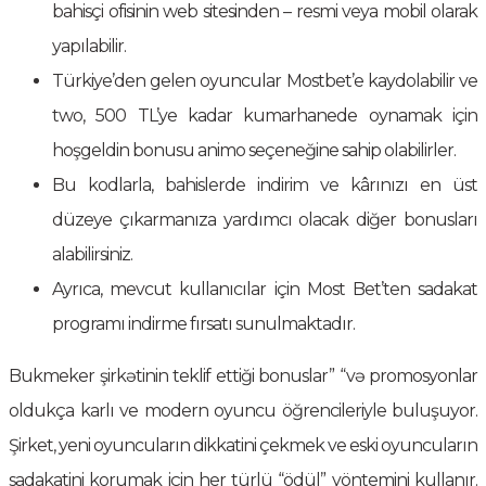
bahisçi ofisinin web sitesinden – resmi veya mobil olarak
yapılabilir.
Türkiye’den gelen oyuncular Mostbet’e kaydolabilir ve
two, 500 TL’ye kadar kumarhanede oynamak için
hoşgeldin bonusu animo seçeneğine sahip olabilirler.
Bu kodlarla, bahislerde indirim ve kârınızı en üst
düzeye çıkarmanıza yardımcı olacak diğer bonusları
alabilirsiniz.
Ayrıca, mevcut kullanıcılar için Most Bet’ten sadakat
programı indirme fırsatı sunulmaktadır.
Bukmeker şirkətinin teklif ettiği bonuslar” “və promosyonlar
oldukça karlı ve modern oyuncu öğrencileriyle buluşuyor.
Şirket, yeni oyuncuların dikkatini çekmek ve eski oyuncuların
sadakatini korumak için her türlü “ödül” yöntemini kullanır.