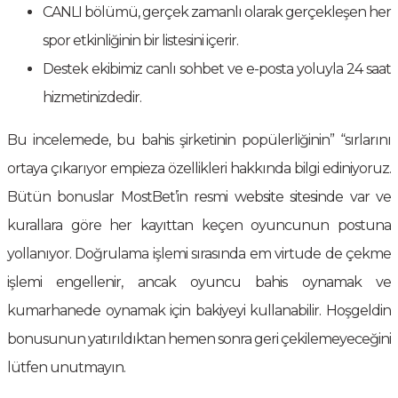
CANLI bölümü, gerçek zamanlı olarak gerçekleşen her
spor etkinliğinin bir listesini içerir.
Destek ekibimiz canlı sohbet ve e-posta yoluyla 24 saat
hizmetinizdedir.
Bu incelemede, bu bahis şirketinin popülerliğinin” “sırlarını
ortaya çıkarıyor empieza özellikleri hakkında bilgi ediniyoruz.
Bütün bonuslar MostBet’in resmi website sitesinde var ve
kurallara göre her kayıttan keçen oyuncunun postuna
yollanıyor. Doğrulama işlemi sırasında em virtude de çekme
işlemi engellenir, ancak oyuncu bahis oynamak ve
kumarhanede oynamak için bakiyeyi kullanabilir. Hoşgeldin
bonusunun yatırıldıktan hemen sonra geri çekilemeyeceğini
lütfen unutmayın.