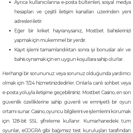
Ayrıca kullanıcılarına e-posta bültenleri, sosyal medya
hesapları ve çeşitli iletişim kanalları üzerinden yeni
adresleri iletir.
Eğer bir kriket hayranıysanız, Mostbet bahislerinizi
yapmak için mükemmel bir yerdir.
Kayıt işlemi tamamlandıktan sonra iyi bonuslar alır ve
bahis oynamak için en uygun koşullara sahip olurlar.
Herhangi bir sorununuz veya sorunuz olduğunda yardımcı
olmak için 7/24 hizmetinizdedirler. Onlarla canlı sohbet veya
e-posta yoluyla iletişime geçebilirsiniz. Mostbet Casino, en son
güvenlik özelliklerine sahip güvenli ve emniyetli bir oyun
ortamı sunar. Casino, oyuncu bilgilerini ve işlemlerini korumak
için 128-bit SSL şifreleme kullanır. Kumarhanedeki tüm
oyunlar, eCOGRA gibi bağımsız test kuruluşları tarafından