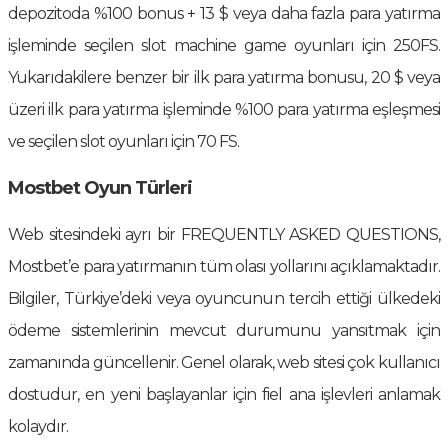
depozitoda %100 bonus + 13 $ veya daha fazla para yatırma
işleminde seçilen slot machine game oyunları için 250FS.
Yukarıdakilere benzer bir ilk para yatırma bonusu, 20 $ veya
üzeri ilk para yatırma işleminde %100 para yatırma eşleşmesi
ve seçilen slot oyunları için 70 FS.
Mostbet Oyun Türleri
Web sitesindeki ayrı bir FREQUENTLY ASKED QUESTIONS,
Mostbet’e para yatırmanın tüm olası yollarını açıklamaktadır.
Bilgiler, Türkiye’deki veya oyuncunun tercih ettiği ülkedeki
ödeme sistemlerinin mevcut durumunu yansıtmak için
zamanında güncellenir. Genel olarak, web sitesi çok kullanıcı
dostudur, en yeni başlayanlar için fiel ana işlevleri anlamak
kolaydır.