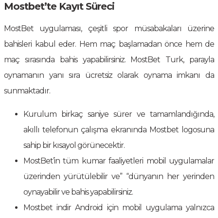
Mostbet’te Kayıt Süreci
MostBet uygulaması, çeşitli spor müsabakaları üzerine
bahisleri kabul eder. Hem maç başlamadan önce hem de
maç sırasında bahis yapabilirsiniz. MostBet Turk, parayla
oynamanın yanı sıra ücretsiz olarak oynama imkanı da
sunmaktadır.
Kurulum birkaç saniye sürer ve tamamlandığında,
akıllı telefonun çalışma ekranında Mostbet logosuna
sahip bir kısayol görünecektir.
MostBet’in tüm kumar faaliyetleri mobil uygulamalar
üzerinden yürütülebilir ve” “dünyanın her yerinden
oynayabilir ve bahis yapabilirsiniz.
Mostbet indir Android için mobil uygulama yalnızca