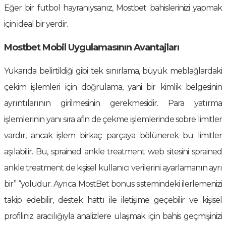
Eğer bir futbol hayranıysanız, Mostbet bahislerinizi yapmak
için ideal bir yerdir.
Mostbet Mobil Uygulamasının Avantajları
Yukarıda belirtildiği gibi tek sınırlama, büyük meblağlardaki
çekim işlemleri için doğrulama, yani bir kimlik belgesinin
ayrıntılarının girilmesinin gerekmesidir. Para yatırma
işlemlerinin yanı sıra afin de çekme işlemlerinde sobre limitler
vardır, ancak işlem birkaç parçaya bölünerek bu limitler
aşılabilir. Bu, sprained ankle treatment web sitesini sprained
ankle treatment de kişisel kullanıcı verilerini ayarlamanın ayrı
bir” “yoludur. Ayrıca MostBet bonus sistemindeki ilerlemenizi
takip edebilir, destek hattı ile iletişime geçebilir ve kişisel
profiliniz aracılığıyla analizlere ulaşmak için bahis geçmişinizi