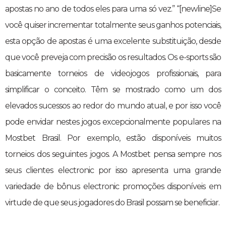
apostas no ano de todos eles para uma só vez.” “[newline]Se
você quiser incrementar totalmente seus ganhos potenciais,
esta opção de apostas é uma excelente substituição, desde
que você preveja com precisão os resultados. Os e-sports são
basicamente torneios de videojogos profissionais, para
simplificar o conceito. Têm se mostrado como um dos
elevados sucessos ao redor do mundo atual, e por isso você
pode envidar nestes jogos excepcionalmente populares na
Mostbet Brasil. Por exemplo, estão disponíveis muitos
torneios dos seguintes jogos. A Mostbet pensa sempre nos
seus clientes electronic por isso apresenta uma grande
variedade de bônus electronic promoções disponíveis em
virtude de que seus jogadores do Brasil possam se beneficiar.