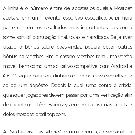
A linha é o número entire de apostas os quais a Mostbet
aceitará em um” “evento esportivo específico. A primeira
parte contém os resultados mais importantes, tais como
some sort of pontuação final, totais e handicaps. Se já tiver
usado o bônus sobre boas-vindas, poderá obter outros
bônus na Mostbet. Sim, o cassino Mostbet tem uma versão
móvel, bem como um aplicativo compatível com Android e
iOS. O saque para seu dinheiro é um processo semelhante
ao de um depósito. Depois la cual uma conta é criada,
quaisquer jogadores devem passar por uma verificação afin
de garantir que têm 18 anos systems mais e os quais a conta é
deles
mostbet-brasil-top.com
.
A “Sexta-Feira das Vitórias” é uma promoção semanal da