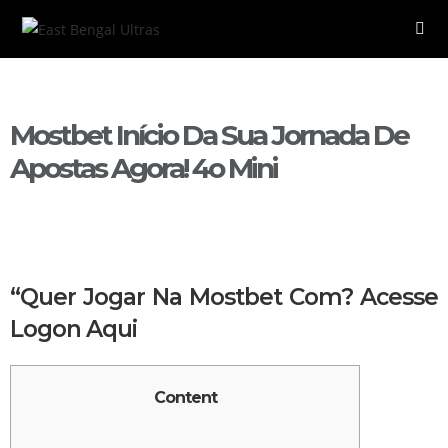
Mostbet Início Da Sua Jornada De
Apostas Agora! 4o Mini
“Quer Jogar Na Mostbet Com? Acesse
Logon Aqui
Content