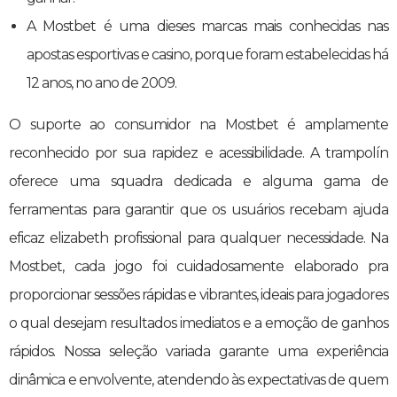
A Mostbet é uma dieses marcas mais conhecidas nas
apostas esportivas e casino, porque foram estabelecidas há
12 anos, no ano de 2009.
O suporte ao consumidor na Mostbet é amplamente
reconhecido por sua rapidez e acessibilidade. A trampolín
oferece uma squadra dedicada e alguma gama de
ferramentas para garantir que os usuários recebam ajuda
eficaz elizabeth profissional para qualquer necessidade. Na
Mostbet, cada jogo foi cuidadosamente elaborado pra
proporcionar sessões rápidas e vibrantes, ideais para jogadores
o qual desejam resultados imediatos e a emoção de ganhos
rápidos. Nossa seleção variada garante uma experiência
dinâmica e envolvente, atendendo às expectativas de quem