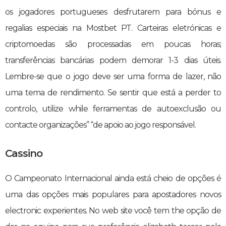
os jogadores portugueses desfrutarem para bónus e
regalias especiais na Mostbet PT. Carteiras eletrónicas e
criptomoedas são processadas em poucas horas;
transferências bancárias podem demorar 1-3 dias úteis.
Lembre-se que o jogo deve ser uma forma de lazer, não
uma tema de rendimento. Se sentir que está a perder to
controlo, utilize while ferramentas de autoexclusão ou
contacte organizações” “de apoio ao jogo responsável.
Cassino
O Campeonato Internacional ainda está cheio de opções é
uma das opções mais populares para apostadores novos
electronic experientes. No web site você tem the opção de