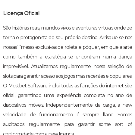
Licença Oficial
São histórias reais, mundos vivos e aventuras virtuais onde ze
torna o protagonista do seu próprio destino. Arrisque-se nas
nossas” “mesas exclusivas de roleta e póquer, em que a arte
como também a estratégia se encontram numa dança
imprevisível. Atualizamos regularmente nossa seleção de
slots para garantir acesso aos jogos mais recentes e populares.
O Mostbet Software inclui todas as funções do internet site
oficial, garantindo uma experiência completa no ano de
dispositivos móveis. Independentemente da carga, a new
velocidade de funcionamento é sempre llano. Somos
auditados regularmente para garantir some sort of
conformidade com a new licença.