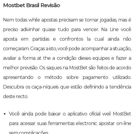
Mostbet Brasil Revisão
Nem todas while apostas precisam se tornar jogadas, mas é
preciso adivinhar quase tudo para vencer. Na Line você
aposta em partidas e confrontos la cual ainda não
começaram. Graças a isto, você pode acompanhar a situação,
avaliar a forma at the a condição dieses equipes e fazer a
melhor previsão. Os saques na MostBet são feitos de acordo
apresentando o método sobre pagamento utilizado.
Descubra os caça-níqueis que estão definindo a tendência
deste recto.
Você ainda pode baixar o aplicativo oficial weil MostBet
para acessar suas ferramentas electronic apostar on-line
sem complicações.