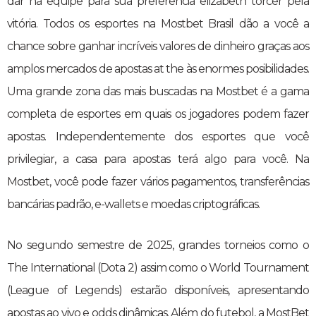
dar na equipe para sua preferência elizabeth torcer pela
vitória. Todos os esportes na Mostbet Brasil dão a você a
chance sobre ganhar incríveis valores de dinheiro graças aos
amplos mercados de apostas at the às enormes posibilidades.
Uma grande zona das mais buscadas na Mostbet é a gama
completa de esportes em quais os jogadores podem fazer
apostas. Independentemente dos esportes que você
privilegiar, a casa para apostas terá algo para você. Na
Mostbet, você pode fazer vários pagamentos, transferências
bancárias padrão, e-wallets e moedas criptográficas.
No segundo semestre de 2025, grandes torneios como o
The International (Dota 2) assim como o World Tournament
(League of Legends) estarão disponíveis, apresentando
apostas ao vivo e odds dinâmicas. Além do futebol, a MostBet