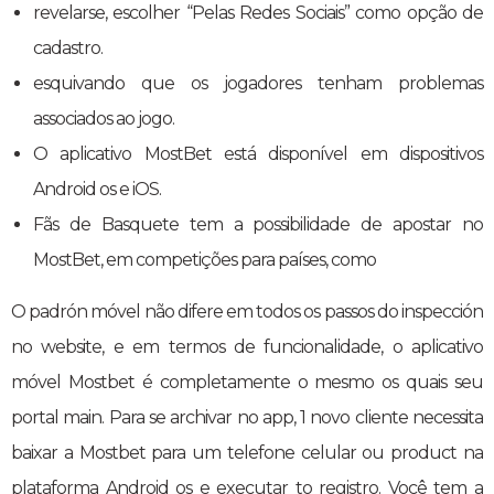
revelarse, escolher “Pelas Redes Sociais” como opção de
cadastro.
esquivando que os jogadores tenham problemas
associados ao jogo.
O aplicativo MostBet está disponível em dispositivos
Android os e iOS.
Fãs de Basquete tem a possibilidade de apostar no
MostBet, em competições para países, como
O padrón móvel não difere em todos os passos do inspección
no website, e em termos de funcionalidade, o aplicativo
móvel Mostbet é completamente o mesmo os quais seu
portal main. Para se archivar no app, 1 novo cliente necessita
baixar a Mostbet para um telefone celular ou product na
plataforma Android os e executar to registro. Você tem a