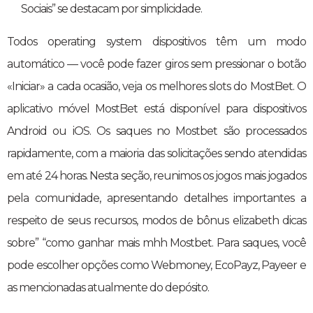
Sociais” se destacam por simplicidade.
Todos operating system dispositivos têm um modo
automático — você pode fazer giros sem pressionar o botão
«Iniciar» a cada ocasião, veja os melhores slots do MostBet. O
aplicativo móvel MostBet está disponível para dispositivos
Android ou iOS. Os saques no Mostbet são processados
rapidamente, com a maioria das solicitações sendo atendidas
em até 24 horas. Nesta seção, reunimos os jogos mais jogados
pela comunidade, apresentando detalhes importantes a
respeito de seus recursos, modos de bônus elizabeth dicas
sobre” “como ganhar mais mhh Mostbet. Para saques, você
pode escolher opções como Webmoney, EcoPayz, Payeer e
as mencionadas atualmente do depósito.