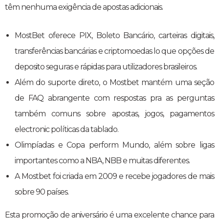
têm nenhuma exigência de apostas adicionais.
MostBet oferece PIX, Boleto Bancário, carteiras digitais,
transferências bancárias e criptomoedas lo que opções de
deposito seguras e rápidas para utilizadores brasileiros.
Além do suporte direto, o Mostbet mantém uma seção
de FAQ abrangente com respostas pra as perguntas
também comuns sobre apostas, jogos, pagamentos
electronic políticas da tablado.
Olimpíadas e Copa perform Mundo, além sobre ligas
importantes como a NBA, NBB e muitas diferentes.
A Mostbet foi criada em 2009 e recebe jogadores de mais
sobre 90 países.
Esta promoção de aniversário é uma excelente chance para