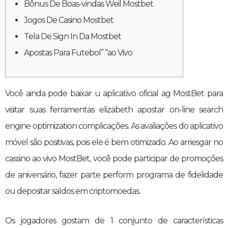
Bônus De Boas-vindas Weil Mostbet
Jogos De Casino Mostbet
Tela De Sign In Da Mostbet
Apostas Para Futebol” “ao Vivo
Você ainda pode baixar u aplicativo oficial ag MostBet para
visitar suas ferramentas elizabeth apostar on-line search
engine optimization complicações. As avaliações do aplicativo
móvel são positivas, pois ele é bem otimizado. Ao arriesgar no
cassino ao vivo MostBet, você pode participar de promoções
de aniversário, fazer parte perform programa de fidelidade
ou depositar saldos em criptomoedas.
Os jogadores gostam de 1 conjunto de características