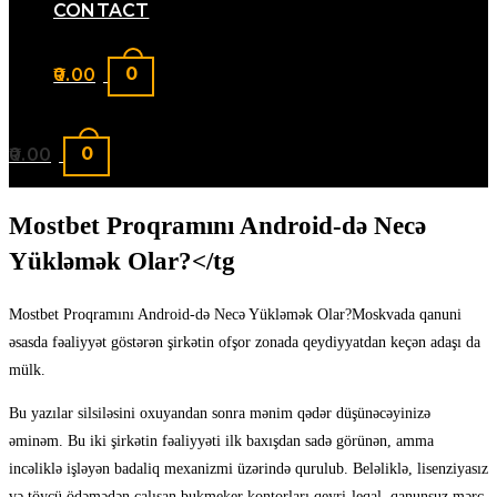
CONTACT
0
0.00
0
0.00
Mostbet Proqramını Android-də Necə
Yükləmək Olar?</tg
Mostbet Proqramını Android-də Necə Yükləmək Olar?
Moskvada qanuni
əsasda fəaliyyət göstərən şirkətin ofşor zonada qeydiyyatdan keçən adaşı da
mülk.
Bu yazılar silsiləsini oxuyandan sonra mənim qədər düşünəcəyinizə
əminəm. Bu iki şirkətin fəaliyyəti ilk baxışdan sadə görünən, amma
incəliklə işləyən badaliq mexanizmi üzərində qurulub. Beləliklə, lisenziyasız
və töycü ödəmədən çalışan bukmeker kontorları qeyri-leqal, qanunsuz mərc