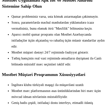
Mostbet Uygulaması Apk Ios Ve Mosbet Android
Sistemine Sahip Olun
Qumar probleminiz varsa, usta kömək axtarmaqdan çəkinməyin.
Sonra, parametrlərdə məchul mənbələrdən yükləmələrə icazə
verməlisiniz, bunu eləmək ötrü “Məxfilik” bölməsinə keçin.
Aparıcı mobil qumar proqramı olan Mostbet Azərbaycanda
istifadəçilər üçün əlçatanlıq və rahatlıq üçün müasir standartlar aydın
edir.
Mostbet müştəri dəstəyi 24/7 rejimində fəaliyyət göstərir.
Tətbiq həmçinin real vaxt rejimində əmsalların dəyişməsi ilə Canlı
bölmədə müxtəlif mərc seçimləri təklif edir.
Mostbet Müştəri Proqramının Xüsusiyyətləri
İngiltərə klubu türkiyəli məşqçi ilə müqaviləni uzatdı
Mostbet mərc platformasının əsas üstünlüklərindən biri mərc üçün
mövcud idman növlərinin müxtəlifliyidir.
Geniş hədis çeşidi, istifadəçi dostu interfeys, etimadli ödəniş