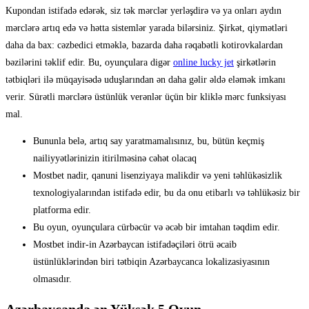
Kupondan istifadə edərək, siz tək mərclər yerləşdirə və ya onları aydın
mərclərə artıq edə və hətta sistemlər yarada bilərsiniz. Şirkət, qiymətləri
daha da bax: cəzbedici etməklə, bazarda daha rəqabətli kotirovkalardan
bəzilərini təklif edir. Bu, oyunçulara digər
online lucky jet
şirkətlərin
tətbiqləri ilə müqayisədə uduşlarından ən daha gəlir əldə eləmək imkanı
verir. Sürətli mərclərə üstünlük verənlər üçün bir kliklə mərc funksiyası
mal.
Bununla belə, artıq say yaratmamalısınız, bu, bütün keçmiş
nailiyyətlərinizin itirilməsinə cəhət olacaq
Mostbet nadir, qanuni lisenziyaya malikdir və yeni təhlükəsizlik
texnologiyalarından istifadə edir, bu da onu etibarlı və təhlükəsiz bir
platforma edir.
Bu oyun, oyunçulara cürbəcür və əcəb bir imtahan təqdim edir.
Mostbet indir-in Azərbaycan istifadəçiləri ötrü əcaib
üstünlüklərindən biri tətbiqin Azərbaycanca lokalizasiyasının
olmasıdır.
Azərbaycanda ən Yüksək 5 Oyun