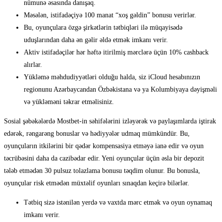
nümunə əsasında danışaq.
Məsələn, istifadəçiyə 100 manat “xoş gəldin” bonusu verirlər.
Bu, oyunçulara özgə şirkətlərin tətbiqləri ilə müqayisədə
uduşlarından daha ən gəlir əldə etmək imkanı verir.
Aktiv istifadəçilər hər həftə itirilmiş mərclərə üçün 10% cashback
alırlar.
Yükləmə məhdudiyyətləri olduğu halda, siz iCloud hesabınızın
regionunu Azərbaycandan Özbəkistana və ya Kolumbiyaya dəyişməli
və yükləməni təkrar etməlisiniz.
Sosial şəbəkələrdə Mostbet-in səhifələrini izləyərək və paylaşımlarda iştirak
edərək, rəngarəng bonuslar və hədiyyələr udmaq mümkündür. Bu,
oyunçuların itkilərini bir qədər kompensasiya etməyə ianə edir və oyun
təcrübəsini daha da cazibədar edir. Yeni oyunçular üçün əsla bir depozit
tələb etmədən 30 pulsuz tolazlama bonusu təqdim olunur. Bu bonusla,
oyunçular risk etmədən müxtəlif oyunları sınaqdan keçirə bilərlər.
Tətbiq sizə istənilən yerdə və vaxtda mərc etmək və oyun oynamaq
imkanı verir.