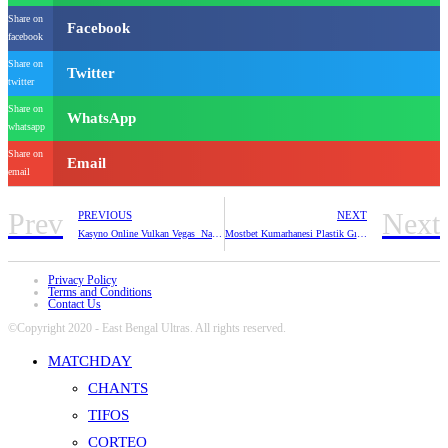
Share on
Facebook
facebook
Share on
Twitter
twitter
Share on
WhatsApp
whatsapp
Share on
Email
email
Prev
Next
PREVIOUS
NEXT
Kasyno Online Vulkan Vegas ️ Najlepsze Polskie Kasyn
Mostbet Kumarhanesi Plastik Gıda Ambalajlar
Privacy Policy
Terms and Conditions
Contact Us
©Copyright 2020 - East Bengal Ultras. All rights reserved.
MATCHDAY
CHANTS
TIFOS
CORTEO