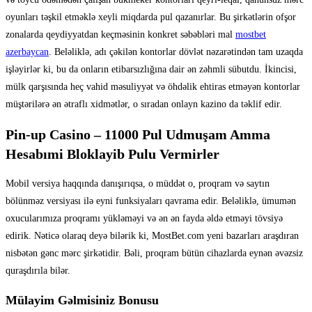
oyunları təşkil etməklə xeyli miqdarda pul qazanırlar. Bu şirkətlərin ofşor
zonalarda qeydiyyatdan keçməsinin konkret səbəbləri mal
mostbet
azerbaycan
. Beləliklə, adı çəkilən kontorlar dövlət nəzarətindən tam uzaqda
işləyirlər ki, bu da onların etibarsızlığına dair ən zəhmli sübutdu. İkincisi,
mülk qarşısında heç vahid məsuliyyət və öhdəlik ehtiras etməyən kontorlar
müştərilərə ən ətraflı xidmətlər, o sıradan onlayn kazino da təklif edir.
Pin-up Casino – 11000 Pul Udmuşam Amma
Hesabımi Bloklayib Pulu Vermirler
Mobil versiya haqqında danışırıqsa, o müddət o, proqram və saytın
bölünməz versiyası ilə eyni funksiyaları qavrama edir. Beləliklə, ümumən
oxucularımıza proqramı yükləməyi və ən ən fayda əldə etməyi tövsiyə
edirik. Nəticə olaraq deyə bilərik ki, MostBet.com yeni bazarları araşdıran
nisbətən gənc mərc şirkətidir. Bəli, proqram bütün cihazlarda eynən əvəzsiz
quraşdırıla bilər.
Mülayim Gəlmisiniz Bonusu