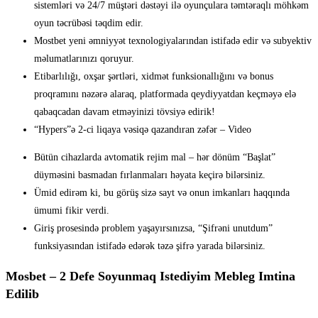
sistemləri və 24/7 müştəri dəstəyi ilə oyunçulara təmtəraqlı möhkəm
oyun təcrübəsi təqdim edir.
Mostbet yeni əmniyyət texnologiyalarından istifadə edir və subyektiv
məlumatlarınızı qoruyur.
Etibarlılığı, oxşar şərtləri, xidmət funksionallığını və bonus
proqramını nəzərə alaraq, platformada qeydiyyatdan keçməyə elə
qabaqcadan davam etməyinizi tövsiyə edirik!
“Hypers”ə 2-ci liqaya vəsiqə qazandıran zəfər – Video
Bütün cihazlarda avtomatik rejim mal – hər dönüm “Başlat”
düyməsini basmadan fırlanmaları həyata keçirə bilərsiniz.
Ümid edirəm ki, bu görüş sizə sayt və onun imkanları haqqında
ümumi fikir verdi.
Giriş prosesində problem yaşayırsınızsa, “Şifrəni unutdum”
funksiyasından istifadə edərək təzə şifrə yarada bilərsiniz.
Mosbet – 2 Defe Soyunmaq Istediyim Mebleg Imtina
Edilib