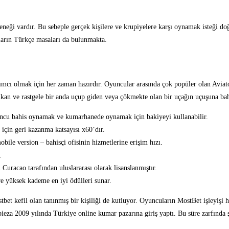
eği vardır. Bu sebeple gerçek kişilere ve krupiyelere karşı oynamak isteği do
ların Türkçe masaları da bulunmakta.
ımcı olmak için her zaman hazırdır. Oyuncular arasında çok popüler olan Avia
kan ve rastgele bir anda uçup giden veya çökmekte olan bir uçağın uçuşuna bah
yuncu bahis oynamak ve kumarhanede oynamak için bakiyeyi kullanabilir.
çin geri kazanma katsayısı x60’dır.
ile version – bahisçi ofisinin hizmetlerine erişim hızı.
.
Curacao tarafından uluslararası olarak lisanslanmıştır.
re yüksek kademe en iyi ödülleri sunar.
bet kefil olan tanınmış bir kişiliği de kutluyor. Oyuncuların MostBet işleyişi 
pieza 2009 yılında Türkiye online kumar pazarına giriş yaptı. Bu süre zarfında