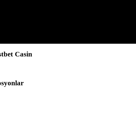
tbet Casin
osyonlar