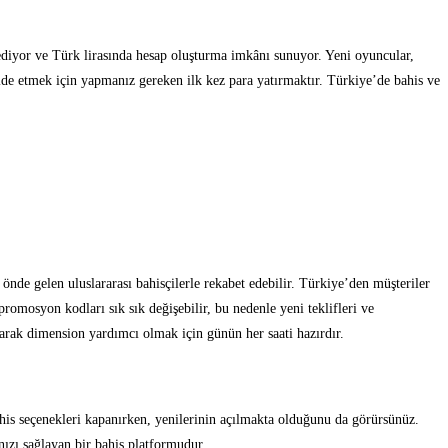
 ediyor ve Türk lirasında hesap oluşturma imkânı sunuyor. Yeni oyuncular,
lde etmek için yapmanız gereken ilk kez para yatırmaktır. Türkiye’de bahis ve
önde gelen uluslararası bahisçilerle rekabet edebilir. Türkiye’den müşteriler
romosyon kodları sık sık değişebilir, bu nedenle yeni teklifleri ve
larak dimension yardımcı olmak için günün her saati hazırdır.
his seçenekleri kapanırken, yenilerinin açılmakta olduğunu da görürsünüz.
nızı sağlayan bir bahis platformudur.