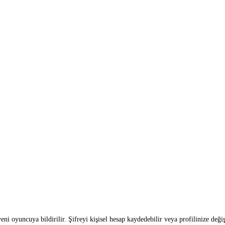
ni oyuncuya bildirilir. Şifreyi kişisel hesap kaydedebilir veya profilinize deği