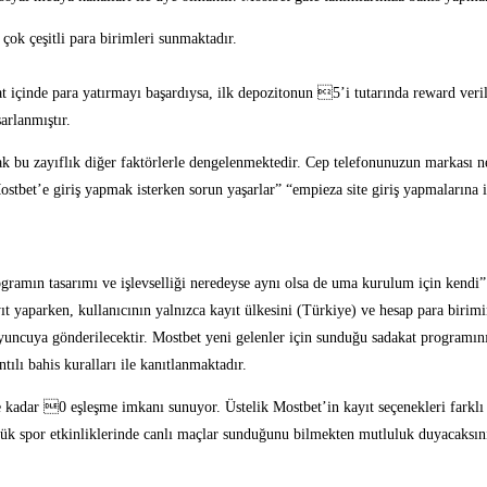
k çeşitli para birimleri sunmaktadır.
 içinde para yatırmayı başardıysa, ilk depozitonun 5’i tutarında reward veril
arlanmıştır.
ncak bu zayıflık diğer faktörlerle dengelenmektedir. Cep telefonunuzun markası n
stbet’e giriş yapmak isterken sorun yaşarlar” “empieza site giriş yapmalarına
ramın tasarımı ve işlevselliği neredeyse aynı olsa de uma kurulum için kendi”
ıt yaparken, kullanıcının yalnızca kayıt ülkesini (Türkiye) ve hesap para birim
da oyuncuya gönderilecektir. Mostbet yeni gelenler için sunduğu sadakat progra
ılı bahis kuralları ile kanıtlanmaktadır.
te kadar 0 eşleşme imkanı sunuyor. Üstelik Mostbet’in kayıt seçenekleri farklı m
ük spor etkinliklerinde canlı maçlar sunduğunu bilmekten mutluluk duyacaksın