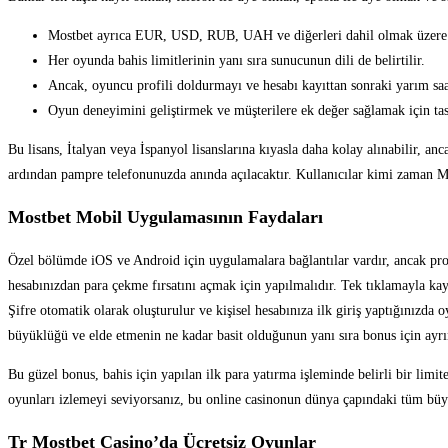
Mostbet ayrıca EUR, USD, RUB, UAH ve diğerleri dahil olmak üzere ço
Her oyunda bahis limitlerinin yanı sıra sunucunun dili de belirtilir.
Ancak, oyuncu profili doldurmayı ve hesabı kayıttan sonraki yarım saat
Oyun deneyimini geliştirmek ve müşterilere ek değer sağlamak için tas
Bu lisans, İtalyan veya İspanyol lisanslarına kıyasla daha kolay alınabilir, a
ardından pampre telefonunuzda anında açılacaktır. Kullanıcılar kimi zaman Mo
Mostbet Mobil Uygulamasının Faydaları
Özel bölümde iOS ve Android için uygulamalara bağlantılar vardır, ancak prog
hesabınızdan para çekme fırsatını açmak için yapılmalıdır. Tek tıklamayla kay
Şifre otomatik olarak oluşturulur ve kişisel hesabınıza ilk giriş yaptığınız
büyüklüğü ve elde etmenin ne kadar basit olduğunun yanı sıra bonus için ayrınt
Bu güzel bonus, bahis için yapılan ilk para yatırma işleminde belirli bir limi
oyunları izlemeyi seviyorsanız, bu online casinonun dünya çapındaki tüm büy
Tr Mostbet Casino’da Ücretsiz Oyunlar