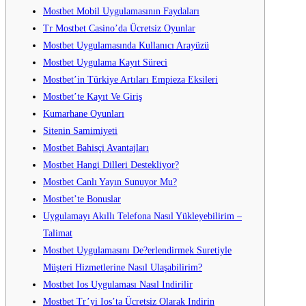
Mostbet Mobil Uygulamasının Faydaları
Tr Mostbet Casino’da Ücretsiz Oyunlar
Mostbet Uygulamasında Kullanıcı Arayüzü
Mostbet Uygulama Kayıt Süreci
Mostbet’in Türkiye Artıları Empieza Eksileri
Mostbet’te Kayıt Ve Giriş
Kumarhane Oyunları
Sitenin Samimiyeti
Mostbet Bahisçi Avantajları
Mostbet Hangi Dilleri Destekliyor?
Mostbet Canlı Yayın Sunuyor Mu?
Mostbet’te Bonuslar
Uygulamayı Akıllı Telefona Nasıl Yükleyebilirim –
Talimat
Mostbet Uygulamasını De?erlendirmek Suretiyle
Müşteri Hizmetlerine Nasıl Ulaşabilirim?
Mostbet Ios Uygulaması Nasıl Indirilir
Mostbet Tr’yi Ios’ta Ücretsiz Olarak Indirin