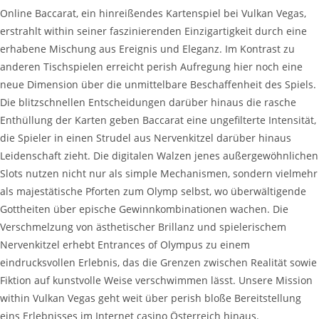
Online Baccarat, ein hinreißendes Kartenspiel bei Vulkan Vegas,
erstrahlt within seiner faszinierenden Einzigartigkeit durch eine
erhabene Mischung aus Ereignis und Eleganz. Im Kontrast zu
anderen Tischspielen erreicht perish Aufregung hier noch eine
neue Dimension über die unmittelbare Beschaffenheit des Spiels.
Die blitzschnellen Entscheidungen darüber hinaus die rasche
Enthüllung der Karten geben Baccarat eine ungefilterte Intensität,
die Spieler in einen Strudel aus Nervenkitzel darüber hinaus
Leidenschaft zieht. Die digitalen Walzen jenes außergewöhnlichen
Slots nutzen nicht nur als simple Mechanismen, sondern vielmehr
als majestätische Pforten zum Olymp selbst, wo überwältigende
Gottheiten über epische Gewinnkombinationen wachen. Die
Verschmelzung von ästhetischer Brillanz und spielerischem
Nervenkitzel erhebt Entrances of Olympus zu einem
eindrucksvollen Erlebnis, das die Grenzen zwischen Realität sowie
Fiktion auf kunstvolle Weise verschwimmen lässt. Unsere Mission
within Vulkan Vegas geht weit über perish bloße Bereitstellung
eins Erlebnisses im Internet casino Österreich hinaus.