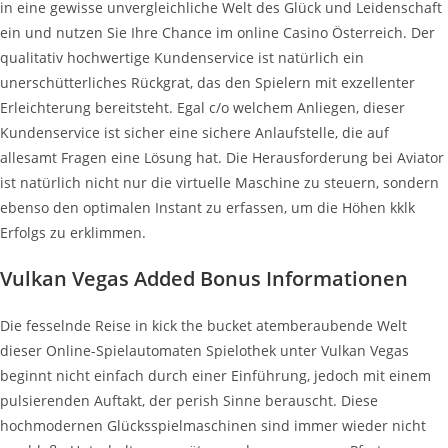
in eine gewisse unvergleichliche Welt des Glück und Leidenschaft
ein und nutzen Sie Ihre Chance im online Casino Österreich. Der
qualitativ hochwertige Kundenservice ist natürlich ein
unerschütterliches Rückgrat, das den Spielern mit exzellenter
Erleichterung bereitsteht. Egal c/o welchem Anliegen, dieser
Kundenservice ist sicher eine sichere Anlaufstelle, die auf
allesamt Fragen eine Lösung hat. Die Herausforderung bei Aviator
ist natürlich nicht nur die virtuelle Maschine zu steuern, sondern
ebenso den optimalen Instant zu erfassen, um die Höhen kklk
Erfolgs zu erklimmen.
Vulkan Vegas Added Bonus Informationen
Die fesselnde Reise in kick the bucket atemberaubende Welt
dieser Online-Spielautomaten Spielothek unter Vulkan Vegas
beginnt nicht einfach durch einer Einführung, jedoch mit einem
pulsierenden Auftakt, der perish Sinne berauscht. Diese
hochmodernen Glücksspielmaschinen sind immer wieder nicht