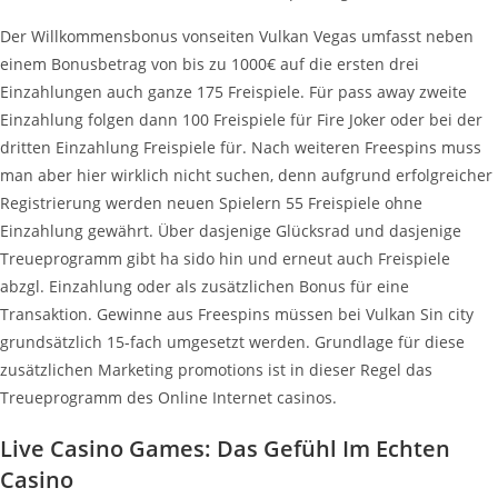
Der Willkommensbonus vonseiten Vulkan Vegas umfasst neben
einem Bonusbetrag von bis zu 1000€ auf die ersten drei
Einzahlungen auch ganze 175 Freispiele. Für pass away zweite
Einzahlung folgen dann 100 Freispiele für Fire Joker oder bei der
dritten Einzahlung Freispiele für. Nach weiteren Freespins muss
man aber hier wirklich nicht suchen, denn aufgrund erfolgreicher
Registrierung werden neuen Spielern 55 Freispiele ohne
Einzahlung gewährt. Über dasjenige Glücksrad und dasjenige
Treueprogramm gibt ha sido hin und erneut auch Freispiele
abzgl. Einzahlung oder als zusätzlichen Bonus für eine
Transaktion. Gewinne aus Freespins müssen bei Vulkan Sin city
grundsätzlich 15-fach umgesetzt werden. Grundlage für diese
zusätzlichen Marketing promotions ist in dieser Regel das
Treueprogramm des Online Internet casinos.
Live Casino Games: Das Gefühl Im Echten
Casino