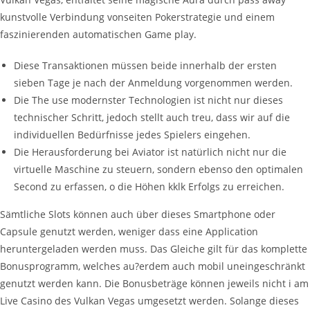
kunstvolle Verbindung vonseiten Pokerstrategie und einem
faszinierenden automatischen Game play.
Diese Transaktionen müssen beide innerhalb der ersten
sieben Tage je nach der Anmeldung vorgenommen werden.
Die The use modernster Technologien ist nicht nur dieses
technischer Schritt, jedoch stellt auch treu, dass wir auf die
individuellen Bedürfnisse jedes Spielers eingehen.
Die Herausforderung bei Aviator ist natürlich nicht nur die
virtuelle Maschine zu steuern, sondern ebenso den optimalen
Second zu erfassen, o die Höhen kklk Erfolgs zu erreichen.
Sämtliche Slots können auch über dieses Smartphone oder
Capsule genutzt werden, weniger dass eine Application
heruntergeladen werden muss. Das Gleiche gilt für das komplette
Bonusprogramm, welches au?erdem auch mobil uneingeschränkt
genutzt werden kann. Die Bonusbeträge können jeweils nicht i am
Live Casino des Vulkan Vegas umgesetzt werden. Solange dieses