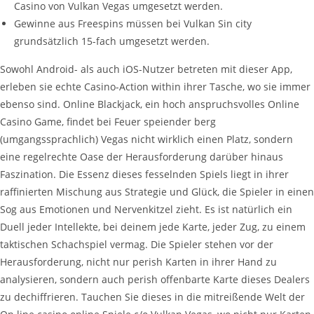
Casino von Vulkan Vegas umgesetzt werden.
Gewinne aus Freespins müssen bei Vulkan Sin city
grundsätzlich 15-fach umgesetzt werden.
Sowohl Android- als auch iOS-Nutzer betreten mit dieser App,
erleben sie echte Casino-Action within ihrer Tasche, wo sie immer
ebenso sind. Online Blackjack, ein hoch anspruchsvolles Online
Casino Game, findet bei Feuer speiender berg
(umgangssprachlich) Vegas nicht wirklich einen Platz, sondern
eine regelrechte Oase der Herausforderung darüber hinaus
Faszination. Die Essenz dieses fesselnden Spiels liegt in ihrer
raffinierten Mischung aus Strategie und Glück, die Spieler in einen
Sog aus Emotionen und Nervenkitzel zieht. Es ist natürlich ein
Duell jeder Intellekte, bei deinem jede Karte, jeder Zug, zu einem
taktischen Schachspiel vermag. Die Spieler stehen vor der
Herausforderung, nicht nur perish Karten in ihrer Hand zu
analysieren, sondern auch perish offenbarte Karte dieses Dealers
zu dechiffrieren. Tauchen Sie dieses in die mitreißende Welt der