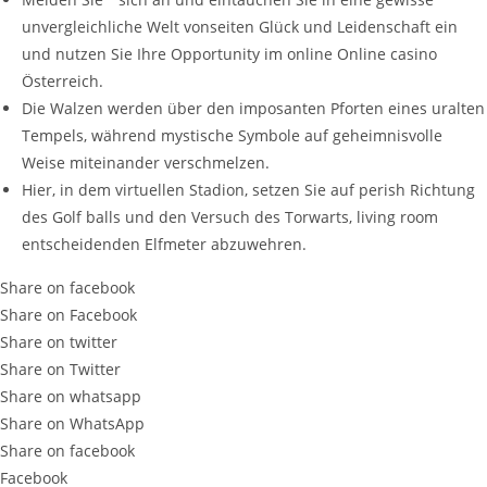
unvergleichliche Welt vonseiten Glück und Leidenschaft ein
und nutzen Sie Ihre Opportunity im online Online casino
Österreich.
Die Walzen werden über den imposanten Pforten eines uralten
Tempels, während mystische Symbole auf geheimnisvolle
Weise miteinander verschmelzen.
Hier, in dem virtuellen Stadion, setzen Sie auf perish Richtung
des Golf balls und den Versuch des Torwarts, living room
entscheidenden Elfmeter abzuwehren.
Share on facebook
Share on Facebook
Share on twitter
Share on Twitter
Share on whatsapp
Share on WhatsApp
Share on facebook
Facebook