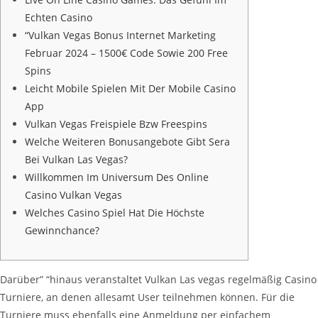
Echten Casino
“Vulkan Vegas Bonus Internet Marketing
Februar 2024 – 1500€ Code Sowie 200 Free
Spins
Leicht Mobile Spielen Mit Der Mobile Casino
App
Vulkan Vegas Freispiele Bzw Freespins
Welche Weiteren Bonusangebote Gibt Sera
Bei Vulkan Las Vegas?
Willkommen Im Universum Des Online
Casino Vulkan Vegas
Welches Casino Spiel Hat Die Höchste
Gewinnchance?
Darüber” “hinaus veranstaltet Vulkan Las vegas regelmäßig Casino
Turniere, an denen allesamt User teilnehmen können. Für die
Turniere muss ebenfalls eine Anmeldung per einfachem