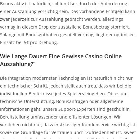
Bonus aktiv ist natürlich, sollten User durch der Anforderung
einer Auszahlung vorsichtig sein. Das vorhandene Echtgeld kann
zwar jederzeit zur Auszahlung gebracht werden, allerdings
vermag in diesem Drop der zusätzliche Bonusbetrag storniert.
Solange mit Bonusguthaben gespielt vermag, liegt der optimisée
Einsatz bei 5€ pro Drehung.
Wie Lange Dauert Eine Gewisse Casino Online
Auszahlung?”
Die Integration modernster Technologien ist natürlich nicht nur
ein technischer Schritt, jedoch stellt auch treu, dass wir bei die
individuellen Bedürfnisse jedes Spielers eingehen. Ob es um
technische Unterstützung, Bonusanfragen oder allgemeine
Informationen geht, unsere Support-Experten sind geschult in
Bereitstellung umfassender und effizienter Lösungen. Wir
verstehen nicht nur, dass erstklassiger Kundenservice wichtig ist
sowie die Grundlage für Vertrauen und” “Zufriedenheit ist. Sweet