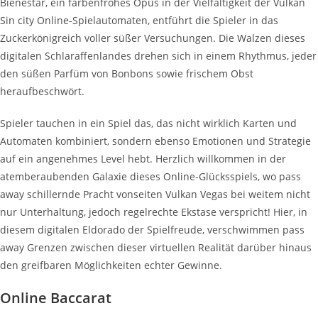
Bienestar, ein farbenfrohes Opus in der Vielfältigkeit der Vulkan
Sin city Online-Spielautomaten, entführt die Spieler in das
Zuckerkönigreich voller süßer Versuchungen. Die Walzen dieses
digitalen Schlaraffenlandes drehen sich in einem Rhythmus, jeder
den süßen Parfüm von Bonbons sowie frischem Obst
heraufbeschwört.
Spieler tauchen in ein Spiel das, das nicht wirklich Karten und
Automaten kombiniert, sondern ebenso Emotionen und Strategie
auf ein angenehmes Level hebt. Herzlich willkommen in der
atemberaubenden Galaxie dieses Online-Glücksspiels, wo pass
away schillernde Pracht vonseiten Vulkan Vegas bei weitem nicht
nur Unterhaltung, jedoch regelrechte Ekstase verspricht! Hier, in
diesem digitalen Eldorado der Spielfreude, verschwimmen pass
away Grenzen zwischen dieser virtuellen Realität darüber hinaus
den greifbaren Möglichkeiten echter Gewinne.
Online Baccarat