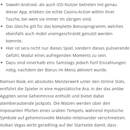
Sowohl Android- als auch iOS-Nutzer betreten mit genau
dieser App, erleben sie echte Casino-Action within ihrer
Tasche, bei wem sie immer im übrigen sind.
Das Gleiche gilt für das komplette Bonusprogramm, welches
ebenfalls auch mobil uneingeschränkt genutzt werden
koennte.
Hier ist sera nicht nur dieses Spiel, sondern dieses pulsierende
Gefühl, Modul eines aufregenden Moments zu sein.
Dazu sind innerhalb eins Samstags jedoch fünf Einzahlungen
nötig, nachdem der Bonus im Menü aktiviert wurde.
Ramses Book, ein absolutes Meisterwerk unter den Online Slots,
entführt die Spieler in eine majestätische Ära, in der das antike
Ägypten seine Geheimnisse enthüllt und bietet dabei
atemberaubende Jackpots. Die Walzen werden über den
imposanten Pforten eines uralten Tempels, während mystische
Symbole auf geheimnisvolle Melodie miteinander verschmelzen.
Vulkan Vegas wirbt geradlinig auf der Startseite damit, dass