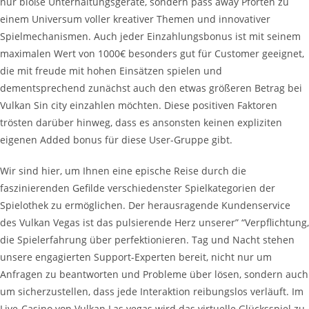
nur bloße Unterhaltungsgeräte, sondern pass away Pforten zu
einem Universum voller kreativer Themen und innovativer
Spielmechanismen. Auch jeder Einzahlungsbonus ist mit seinem
maximalen Wert von 1000€ besonders gut für Customer geeignet,
die mit freude mit hohen Einsätzen spielen und
dementsprechend zunächst auch den etwas größeren Betrag bei
Vulkan Sin city einzahlen möchten. Diese positiven Faktoren
trösten darüber hinweg, dass es ansonsten keinen expliziten
eigenen Added bonus für diese User-Gruppe gibt.
Wir sind hier, um Ihnen eine epische Reise durch die
faszinierenden Gefilde verschiedenster Spielkategorien der
Spielothek zu ermöglichen. Der herausragende Kundenservice
des Vulkan Vegas ist das pulsierende Herz unserer” “Verpflichtung,
die Spielerfahrung über perfektionieren. Tag und Nacht stehen
unsere engagierten Support-Experten bereit, nicht nur um
Anfragen zu beantworten und Probleme über lösen, sondern auch
um sicherzustellen, dass jede Interaktion reibungslos verläuft. Im
Live-Casino von Vulkan Las vegas wird das virtuelle Glücksspiel zu