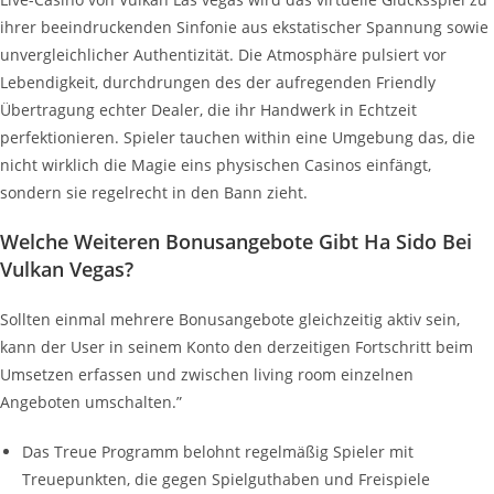
ihrer beeindruckenden Sinfonie aus ekstatischer Spannung sowie
unvergleichlicher Authentizität. Die Atmosphäre pulsiert vor
Lebendigkeit, durchdrungen des der aufregenden Friendly
Übertragung echter Dealer, die ihr Handwerk in Echtzeit
perfektionieren. Spieler tauchen within eine Umgebung das, die
nicht wirklich die Magie eins physischen Casinos einfängt,
sondern sie regelrecht in den Bann zieht.
Welche Weiteren Bonusangebote Gibt Ha Sido Bei
Vulkan Vegas?
Sollten einmal mehrere Bonusangebote gleichzeitig aktiv sein,
kann der User in seinem Konto den derzeitigen Fortschritt beim
Umsetzen erfassen und zwischen living room einzelnen
Angeboten umschalten.”
Das Treue Programm belohnt regelmäßig Spieler mit
Treuepunkten, die gegen Spielguthaben und Freispiele