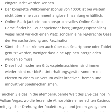
eingetauscht werden können.
Der komplette Willkommensbonus von 1000€ ist bei weitem
nicht über eine zusammenhanglose Einzahlung erhältlich.
Online Black jack, ein hoch anspruchsvolles Online Casino
Game, findet bei Feuer speiender berg (umgangssprachlich)
Vegas nicht wirklich einen Platz, sondern eine regelrechte Oase
der Herausforderung und Faszination.
Sämtliche Slots können auch über das Smartphone oder Tablet
genutzt werden, weniger dass eine App heruntergeladen
werden so muss.
Diese hochmodernen Glücksspielmaschinen sind immer
wieder nicht nur bloße Unterhaltungsgeräte, sondern die
Pforten zu einem Universum voller kreativer Themen und
innovativer Spielmechanismen.
Tauchen Sie das in die atemberaubende Welt des Live-Casinos in
Vulkan Vegas, wo die fesselnde Atmosphäre eines echten Casinos
mit jeglicher Drehung der Roulettekugel und jedem gezogenen