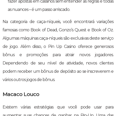
fazer apostas em cassinos sem entender as regras e todas
as nuances – é um passo arriscado.
Na categoria de caça-níqueis, você encontrará variações
famosas como Book of Dead, Gonzo’s Quest e Book of Oz.
Algumas máquinas caça-níqueis são exclusivas deste serviço
de jogo. Além disso, o Pin Up Casino oferece generosos
bônus e promoções para atrair novos jogadores.
Dependendo de seu nível de atividade, novos clientes
podem receber um bônus de depósito ao se inscreverem e
vários outros jogos de bônus.
Macaco Louco
Existem várias estratégias que você pode usar para
aumentar suas chances de ganhar na Pin-Up. Uma das