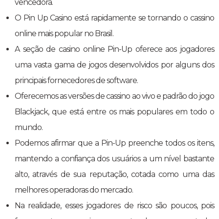
vencedora.
O Pin Up Casino está rapidamente se tornando o cassino
online mais popular no Brasil.
A seção de casino online Pin-Up oferece aos jogadores
uma vasta gama de jogos desenvolvidos por alguns dos
principais fornecedores de software.
Oferecemos as versões de cassino ao vivo e padrão do jogo
Blackjack, que está entre os mais populares em todo o
mundo.
Podemos afirmar que a Pin-Up preenche todos os itens,
mantendo a confiança dos usuários a um nível bastante
alto, através de sua reputação, cotada como uma das
melhores operadoras do mercado.
Na realidade, esses jogadores de risco são poucos, pois