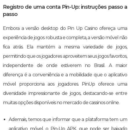
Registro de uma conta Pin-Up: instruções passo a
passo
Embora a versão desktop do Pin Up Casino ofereça uma
experiência de jogos robusta e completa, a versão móvel não
fica atrás. Ela mantém a mesma variedade de jogos,
permitindo que os jogadores aproveitem seus jogos favoritos,
independente de onde estiverem no Brasil. A maior
diferença é a conveniência e a mobilidade que o aplicativo
móvel proporciona aos jogadores. PinUp oferece uma
diversidade impressionante de jogos, destacando-se entre
muitas opções disponíveis no mercado de cassinos online.
Ademais, temos que informar que a plataforma tem um
aplicativo móvel, o Pin-Up APK, que pode ser baixado