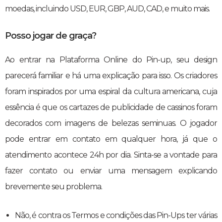
moedas, incluindo USD, EUR, GBP, AUD, CAD, e muito mais.
Posso jogar de graça?
Ao entrar na Plataforma Online do Pin-up, seu design
parecerá familiar e há uma explicação para isso. Os criadores
foram inspirados por uma espiral da cultura americana, cuja
essência é que os cartazes de publicidade de cassinos foram
decorados com imagens de belezas seminuas. O jogador
pode entrar em contato em qualquer hora, já que o
atendimento acontece 24h por dia. Sinta-se a vontade para
fazer contato ou enviar uma mensagem explicando
brevemente seu problema.
Não, é contra os Termos e condições das Pin-Ups ter várias