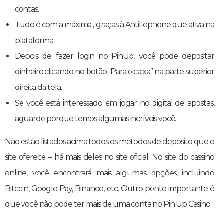
contas.
Tudo é com a máxima , graças à Antillephone que ativa na
plataforma.
Depois de fazer login no PinUp, você pode depositar
dinheiro clicando no botão “Para o caixa” na parte superior
direita da tela.
Se você está interessado em jogar no digital de apostas,
aguarde porque temos algumas incríveis você.
Não estão listados acima todos os métodos de depósito que o
site oferece – há mais deles no site oficial. No site do cassino
online, você encontrará mais algumas opções, incluindo
Bitcoin, Google Pay, Binance, etc. Outro ponto importante é
que você não pode ter mais de uma conta no Pin Up Casino.