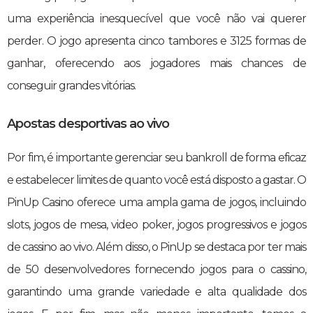
uma experiência inesquecível que você não vai querer
perder. O jogo apresenta cinco tambores e 3125 formas de
ganhar, oferecendo aos jogadores mais chances de
conseguir grandes vitórias.
Apostas desportivas ao vivo
Por fim, é importante gerenciar seu bankroll de forma eficaz
e estabelecer limites de quanto você está disposto a gastar. O
PinUp Casino oferece uma ampla gama de jogos, incluindo
slots, jogos de mesa, video poker, jogos progressivos e jogos
de cassino ao vivo. Além disso, o PinUp se destaca por ter mais
de 50 desenvolvedores fornecendo jogos para o cassino,
garantindo uma grande variedade e alta qualidade dos