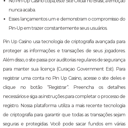
No Pin-Up Casino copa, este Site Oficial no Brasil, a emoção
nunca acaba.
Esses lançamentos um e demonstram o compromisso do
Pin-Up em trazer constantemente seus usuários.
Pin Up Casino usa tecnologia de criptografia avançada para
proteger as informações e transações de seus jogadores.
Além disso, o site passa por auditorias regulares de segurança
para manter sua licença (Curaçao Government Est). Para
registrar uma conta no Pin Up Casino, acesse o site deles e
clique no botão “Registrar”. Preencha os detalhes
necessários e siga as instruções para completar o processo de
registro. Nossa plataforma utiliza a mais recente tecnologia
de criptografia para garantir que todas as transações sejam
seguras e protegidas. Você pode sacar fundos em várias