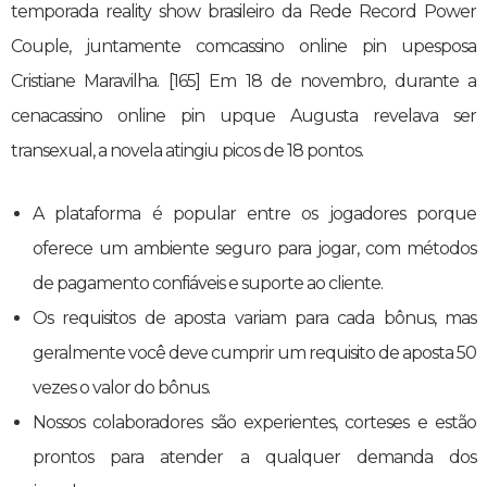
temporada reality show brasileiro da Rede Record Power
Couple, juntamente comcassino online pin upesposa
Cristiane Maravilha. [165] Em 18 de novembro, durante a
cenacassino online pin upque Augusta revelava ser
transexual, a novela atingiu picos de 18 pontos.
A plataforma é popular entre os jogadores porque
oferece um ambiente seguro para jogar, com métodos
de pagamento confiáveis e suporte ao cliente.
Os requisitos de aposta variam para cada bônus, mas
geralmente você deve cumprir um requisito de aposta 50
vezes o valor do bônus.
Nossos colaboradores são experientes, corteses e estão
prontos para atender a qualquer demanda dos