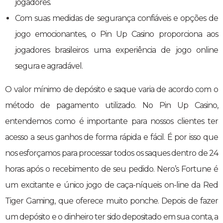
jogadores.
Com suas medidas de segurança confiáveis e opções de
jogo emocionantes, o Pin Up Casino proporciona aos
jogadores brasileiros uma experiência de jogo online
segura e agradável.
O valor mínimo de depósito e saque varia de acordo com o
método de pagamento utilizado. No Pin Up Casino,
entendemos como é importante para nossos clientes ter
acesso a seus ganhos de forma rápida e fácil. É por isso que
nos esforçamos para processar todos os saques dentro de 24
horas após o recebimento de seu pedido. Nero’s Fortune é
um excitante e único jogo de caça-níqueis on-line da Red
Tiger Gaming, que oferece muito ponche. Depois de fazer
um depósito e o dinheiro ter sido depositado em sua conta, a