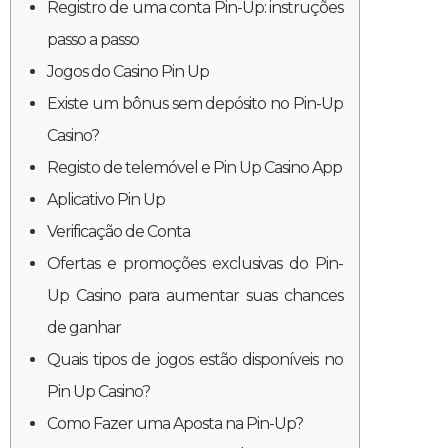
Registro de uma conta Pin-Up: instruções
passo a passo
Jogos do Casino Pin Up
Existe um bônus sem depósito no Pin-Up
Casino?
Registo de telemóvel e Pin Up Casino App
Aplicativo Pin Up
Verificação de Conta
Ofertas e promoções exclusivas do Pin-
Up Casino para aumentar suas chances
de ganhar
Quais tipos de jogos estão disponíveis no
Pin Up Casino?
Como Fazer uma Aposta na Pin-Up?