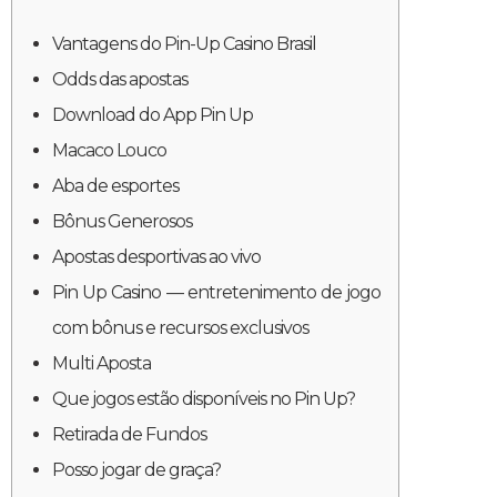
Vantagens do Pin-Up Casino Brasil
Odds das apostas
Download do App Pin Up
Macaco Louco
Aba de esportes
Bônus Generosos
Apostas desportivas ao vivo
Pin Up Casino — entretenimento de jogo
com bônus e recursos exclusivos
Multi Aposta
Que jogos estão disponíveis no Pin Up?
Retirada de Fundos
Posso jogar de graça?