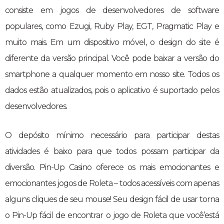
consiste em jogos de desenvolvedores de software
populares, como Ezugi, Ruby Play, EGT, Pragmatic Play e
muito mais. Em um dispositivo móvel, o design do site é
diferente da versão principal. Você pode baixar a versão do
smartphone a qualquer momento em nosso site. Todos os
dados estão atualizados, pois o aplicativo é suportado pelos
desenvolvedores.
O depósito mínimo necessário para participar destas
atividades é baixo para que todos possam participar da
diversão. Pin-Up Casino oferece os mais emocionantes e
emocionantes jogos de Roleta – todos acessíveis com apenas
alguns cliques de seu mouse! Seu design fácil de usar torna
o Pin-Up fácil de encontrar o jogo de Roleta que você’está