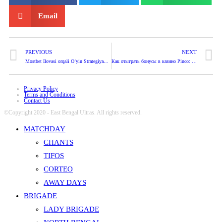
Email
PREVIOUS
NEXT
Mostbet Ilovasi orqali O’yin Strategiyangizni Yangilang
Как отыграть бонусы в казино Pinco: пошаговое руководство
Privacy Policy
Terms and Conditions
Contact Us
©Copyright 2020 - East Bengal Ultras. All rights reserved.
MATCHDAY
CHANTS
TIFOS
CORTEO
AWAY DAYS
BRIGADE
LADY BRIGADE