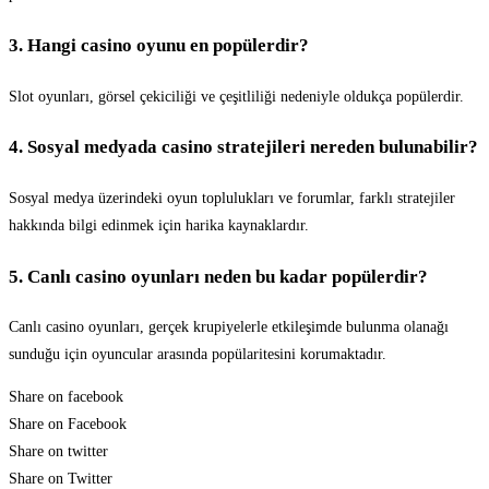
3. Hangi casino oyunu en popülerdir?
Slot oyunları, görsel çekiciliği ve çeşitliliği nedeniyle oldukça popülerdir.
4. Sosyal medyada casino stratejileri nereden bulunabilir?
Sosyal medya üzerindeki oyun toplulukları ve forumlar, farklı stratejiler
hakkında bilgi edinmek için harika kaynaklardır.
5. Canlı casino oyunları neden bu kadar popülerdir?
Canlı casino oyunları, gerçek krupiyelerle etkileşimde bulunma olanağı
sunduğu için oyuncular arasında popülaritesini korumaktadır.
Share on facebook
Share on Facebook
Share on twitter
Share on Twitter