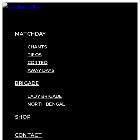
Skip
to
content
MATCHDAY
CHANTS
TIFOS
CORTEO
AWAY DAYS
BRIGADE
LADY BRIGADE
NORTH BENGAL
SHOP
CONTACT