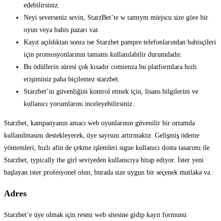
edebilirsiniz.
Neyi severseniz sevin, StarzBet’te w tamtym miejscu size göre bir
oyun veya bahis pazarı var.
Kayıt açıldıktan sonra ise Starzbet pampre telefonlarından bahisçileri
için promosyonlarının tamamı kullanılabilir durumdadır.
Bu ödüllerin süresi çok kısadır comienza bu platformlara hızlı
erişiminiz paha biçilemez starzbet.
Starzbet’in güvenliğini kontrol etmek için, lisans bilgilerini ve
kullanıcı yorumlarını inceleyebilirsiniz.
Starzbet, kampanyanın amacı web oyunlarının güvenilir bir ortamda
kullanılmasını destekleyerek, üye sayısını artırmaktır. Gelişmiş ödeme
yöntemleri, hızlı afin de çekme işlemleri sigue kullanıcı dostu tasarımı ile
Starzbet, typically the girl seviyeden kullanıcıya hitap ediyor. İster yeni
başlayan ister profesyonel olun, burada size uygun bir seçenek mutlaka va.
Adres
Starzbet’e üye olmak için resmi web sitesine gidip kayıt formunu