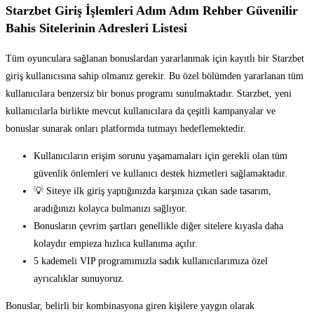
Starzbet Giriş İşlemleri Adım Adım Rehber Güvenilir
Bahis Sitelerinin Adresleri Listesi
Tüm oyunculara sağlanan bonuslardan yararlanmak için kayıtlı bir Starzbet
giriş kullanıcısına sahip olmanız gerekir. Bu özel bölümden yararlanan tüm
kullanıcılara benzersiz bir bonus programı sunulmaktadır. Starzbet, yeni
kullanıcılarla birlikte mevcut kullanıcılara da çeşitli kampanyalar ve
bonuslar sunarak onları platformda tutmayı hedeflemektedir.
Kullanıcıların erişim sorunu yaşamamaları için gerekli olan tüm
güvenlik önlemleri ve kullanıcı destek hizmetleri sağlamaktadır.
💡 Siteye ilk giriş yaptığınızda karşınıza çıkan sade tasarım,
aradığınızı kolayca bulmanızı sağlıyor.
Bonusların çevrim şartları genellikle diğer sitelere kıyasla daha
kolaydır empieza hızlıca kullanıma açılır.
5 kademeli VIP programımızla sadık kullanıcılarımıza özel
ayrıcalıklar sunuyoruz.
Bonuslar, belirli bir kombinasyona giren kişilere yaygın olarak