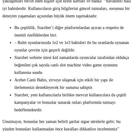
yaklaşımları tercih eden kişiler için kredi kartları ve banka” “havaleleri hala
iyi bahislerdir. Kullanıcıların giriş bilgilerini güncel tutmaları, sorunsuz bir
deneyim yaşamaları açısından büyük önem taşımaktadır.
Bu çeşitlilik, Starzbet’i diğer platformlardan ayıran a respeito de
önemli özelliklerden biri.
– Rulet oyunlarınızda 1e2 ve 1e3 bahisleri ile bu oranlarda oynanan
oyunlar çevrim için geçerli değildir.
Starzbet website sitesi kid zamanlarda oyuncular tarafından oldukça
beğenilen çok sayıda canlı slot machine video game oyununu
kullanıma sundu.
Arzbet Canlı Bahis, zirveye ulaşmak için etkili bir yapı ile
ilerlemenizi destekleyecek bir sunuma sahiptir.
Starzbet, yeni kullanıcılarla birlikte mevcut kullanıcılara da çeşitli
kampanyalar ve bonuslar sunarak onları platformda tutmayı
hedeflemektedir.
Unutmayın, bonuslar her zaman belirli şartlar sigue sürelerle gelir; bu
yüzden bonusları kullanmadan önce kuralları dikkatlice incelemeniz”