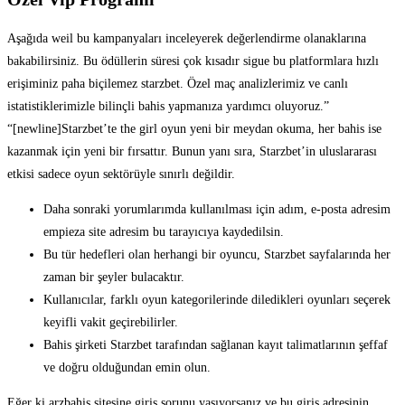
Aşağıda weil bu kampanyaları inceleyerek değerlendirme olanaklarına
bakabilirsiniz. Bu ödüllerin süresi çok kısadır sigue bu platformlara hızlı
erişiminiz paha biçilemez starzbet. Özel maç analizlerimiz ve canlı
istatistiklerimizle bilinçli bahis yapmanıza yardımcı oluyoruz.”
“[newline]Starzbet’te the girl oyun yeni bir meydan okuma, her bahis ise
kazanmak için yeni bir fırsattır. Bunun yanı sıra, Starzbet’in uluslararası
etkisi sadece oyun sektörüyle sınırlı değildir.
Daha sonraki yorumlarımda kullanılması için adım, e-posta adresim
empieza site adresim bu tarayıcıya kaydedilsin.
Bu tür hedefleri olan herhangi bir oyuncu, Starzbet sayfalarında her
zaman bir şeyler bulacaktır.
Kullanıcılar, farklı oyun kategorilerinde diledikleri oyunları seçerek
keyifli vakit geçirebilirler.
Bahis şirketi Starzbet tarafından sağlanan kayıt talimatlarının şeffaf
ve doğru olduğundan emin olun.
Eğer ki arzbahis sitesine giriş sorunu yaşıyorsanız ve bu giriş adresinin