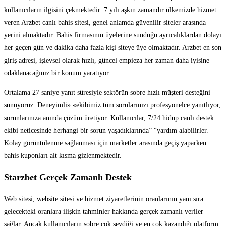
kullanıcıların ilgisini çekmektedir. 7 yılı aşkın zamandır ülkemizde hizmet
veren Arzbet canlı bahis sitesi, genel anlamda güvenilir siteler arasında
yerini almaktadır. Bahis firmasının üyelerine sunduğu ayrıcalıklardan dolayı
her geçen gün ve dakika daha fazla kişi siteye üye olmaktadır. Arzbet en son
giriş adresi, işlevsel olarak hızlı, güncel empieza her zaman daha iyisine
odaklanacağınız bir konum yaratıyor.
Ortalama 27 saniye yanıt süresiyle sektörün sobre hızlı müşteri desteğini
sunuyoruz. Deneyimli» «ekibimiz tüm sorularınızı profesyonelce yanıtlıyor,
sorunlarınıza anında çözüm üretiyor. Kullanıcılar, 7/24 hidup canlı destek
ekibi neticesinde herhangi bir sorun yaşadıklarında” “yardım alabilirler.
Kolay görüntülenme sağlanması için marketler arasında geçiş yaparken
bahis kuponları alt kısma gizlenmektedir.
Starzbet Gerçek Zamanlı Destek
Web sitesi, website sitesi ve hizmet ziyaretlerinin oranlarının yanı sıra
gelecekteki oranlara ilişkin tahminler hakkında gerçek zamanlı veriler
sağlar. Ancak kullanıcıların sobre çok sevdiği ve en çok kazandığı platform