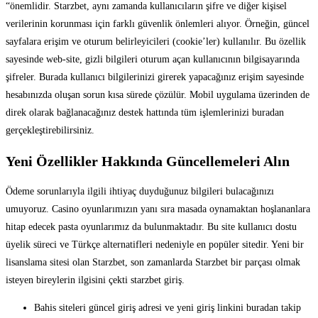
“önemlidir. Starzbet, aynı zamanda kullanıcıların şifre ve diğer kişisel
verilerinin korunması için farklı güvenlik önlemleri alıyor. Örneğin, güncel
sayfalara erişim ve oturum belirleyicileri (cookie’ler) kullanılır. Bu özellik
sayesinde web-site, gizli bilgileri oturum açan kullanıcının bilgisayarında
şifreler. Burada kullanıcı bilgilerinizi girerek yapacağınız erişim sayesinde
hesabınızda oluşan sorun kısa sürede çözülür. Mobil uygulama üzerinden de
direk olarak bağlanacağınız destek hattında tüm işlemlerinizi buradan
gerçekleştirebilirsiniz.
Yeni Özellikler Hakkında Güncellemeleri Alın
Ödeme sorunlarıyla ilgili ihtiyaç duyduğunuz bilgileri bulacağınızı
umuyoruz. Casino oyunlarımızın yanı sıra masada oynamaktan hoşlananlara
hitap edecek pasta oyunlarımız da bulunmaktadır. Bu site kullanıcı dostu
üyelik süreci ve Türkçe alternatifleri nedeniyle en popüler sitedir. Yeni bir
lisanslama sitesi olan Starzbet, son zamanlarda Starzbet bir parçası olmak
isteyen bireylerin ilgisini çekti starzbet giriş.
Bahis siteleri güncel giriş adresi ve yeni giriş linkini buradan takip