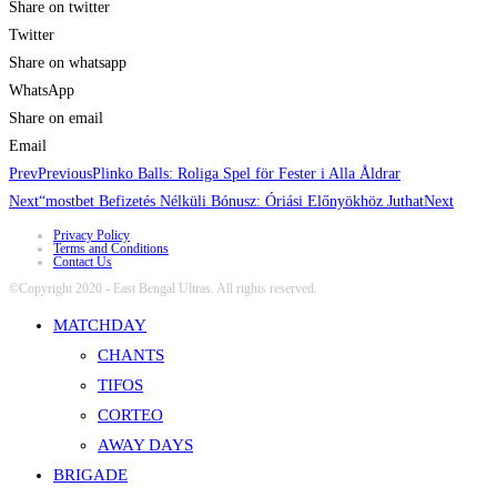
Share on twitter
Twitter
Share on whatsapp
WhatsApp
Share on email
Email
Prev
Previous
Plinko Balls: Roliga Spel för Fester i Alla Åldrar
Next
“mostbet Befizetés Nélküli Bónusz: Óriási Előnyökhöz Juthat
Next
Privacy Policy
Terms and Conditions
Contact Us
©Copyright 2020 - East Bengal Ultras. All rights reserved.
MATCHDAY
CHANTS
TIFOS
CORTEO
AWAY DAYS
BRIGADE