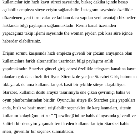
kullanıcılar için hızlı kayıt süreci sayesinde, birkaç dakika içinde hesap
açılabilir empieza siteye erişim sağlanabilir. İnstagram sayesinde özellikle
düzenlenen yeni turnuvalar ve kullanıcılara yapılan yeni avantajlı hizmetler
hakkında bilgi paylaşımı sağlanmaktadır. Resmi kanal üzerinden
yapacağınız takip işlemi sayesinde the woman şeyden çok kısa süre içinde
haberdar olabilirsiniz.
Erişim sorunu karşısında hızlı empieza güvenli bir çözüm arayışında olan
kullanıcılara farklı alternatifler üzerinden bilgi paylaşımı anlık
yapılmaktadır. Starzbet güncel giriş adresi özellikle telegram kanalına kayıt
olanlara çok daha hızlı iletiliyor. Sitemiz de yer joe Starzbet Giriş butonuna
tıklayarak de uma kullanıcılar çok basit bir şekilde siteye ulaşabiliyor.
Starzbet, kullanıcı dostu arayüz tasarımıyla öne çıkan çevrimiçi bahis ve
oyun platformlarından biridir. Oyuncular siteye ilk Starzbet giriş yaptıkları
anda, hızlı ve basit menü erişilebilir seçenekler ile karşılanmaları, sitenin
kullanım kolaylığını artırır.” “[newline]Online bahis dünyasında güvenli ve
kaliteli bir deneyim yaşamak tercih eden kullanıcılar için Starzbet bahis
sitesi, güvenilir bir seçenek sunmaktadır.