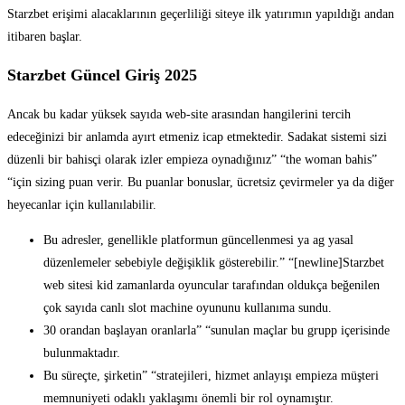
Starzbet erişimi alacaklarının geçerliliği siteye ilk yatırımın yapıldığı andan
itibaren başlar.
Starzbet Güncel Giriş 2025
Ancak bu kadar yüksek sayıda web-site arasından hangilerini tercih
edeceğinizi bir anlamda ayırt etmeniz icap etmektedir. Sadakat sistemi sizi
düzenli bir bahisçi olarak izler empieza oynadığınız” “the woman bahis”
“için sizing puan verir. Bu puanlar bonuslar, ücretsiz çevirmeler ya da diğer
heyecanlar için kullanılabilir.
Bu adresler, genellikle platformun güncellenmesi ya ag yasal
düzenlemeler sebebiyle değişiklik gösterebilir.” “[newline]Starzbet
web sitesi kid zamanlarda oyuncular tarafından oldukça beğenilen
çok sayıda canlı slot machine oyununu kullanıma sundu.
30 orandan başlayan oranlarla” “sunulan maçlar bu grupp içerisinde
bulunmaktadır.
Bu süreçte, şirketin” “stratejileri, hizmet anlayışı empieza müşteri
memnuniyeti odaklı yaklaşımı önemli bir rol oynamıştır.