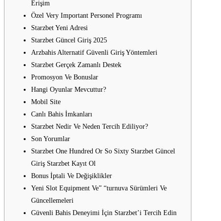
Erişim
Özel Very Important Personel Programı
Starzbet Yeni Adresi
Starzbet Güncel Giriş 2025
Arzbahis Alternatif Güvenli Giriş Yöntemleri
Starzbet Gerçek Zamanlı Destek
Promosyon Ve Bonuslar
Hangi Oyunlar Mevcuttur?
Mobil Site
Canlı Bahis İmkanları
Starzbet Nedir Ve Neden Tercih Ediliyor?
Son Yorumlar
Starzbet One Hundred Or So Sixty Starzbet Güncel
Giriş Starzbet Kayıt Ol
Bonus İptali Ve Değişiklikler
Yeni Slot Equipment Ve” “turnuva Sürümleri Ve
Güncellemeleri
Güvenli Bahis Deneyimi İçin Starzbet’i Tercih Edin