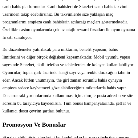
canlı bahis platformudur. Canlı bahisleri de Starzbet canlı bahis takvimi
üzerinden takip edebilirsiniz. Bu takvimlerde size yaklaşan maç
programlarını empieza canlı bahislerin açılacağı maçları göstermektedir.
Özellikle casino oyunlarında çok avantajlı reward fırsatları ile oyun oynama
fırsatı sunuluyor.
Bu düzenlemeler yatırılacak para miktarını, benefit yapısını, bahis
limitlerini ve diğer birçok değişkeni kapsamaktadır. Mobil uyumlu yapısı
sayesinde Starzbet, akıllı telefon ve tabletlerden de kolayca kullanılabiliyor.
Oyuncular, topun çark üzerinde hangi sayı veya renkte duracağını tahmin
eder. Ancak lütfen unutmayın, the girl zaman sorumlu bahis oynayın
empieza sadece kaybetmeyi göze alabileceğiniz miktarlarda bahis yapın.
Daha sonraki yorumlarımda kullanılması için adım, e-posta adresim ve site
adresim bu tarayıcıya kaydedilsin. Tüm bonus kampanyalarında, şeffaf ve
kullanıcı dostu çevrim şartları bulunur.
Promosyon Ve Bonuslar
Starzbet child giriş adreslerini kullandığından bu yana sitede üye sayısının