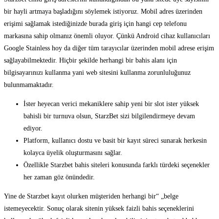
bir hayli artmaya başladığını söylemek istiyoruz. Mobil adres üzerinden
erişimi sağlamak istediğinizde burada giriş için hangi cep telefonu
markasına sahip olmanız önemli oluyor. Çünkü Android cihaz kullanıcıları
Google Stainless hoy da diğer tüm tarayıcılar üzerinden mobil adrese erişim
sağlayabilmektedir. Hiçbir şekilde herhangi bir bahis alanı için
bilgisayarınızı kullanma yani web sitesini kullanma zorunluluğunuz
bulunmamaktadır.
İster heyecan verici mekaniklere sahip yeni bir slot ister yüksek
bahisli bir turnuva olsun, StarzBet sizi bilgilendirmeye devam
ediyor.
Platform, kullanıcı dostu ve basit bir kayıt süreci sunarak herkesin
kolayca üyelik oluşturmasını sağlar.
Özellikle Starzbet bahis siteleri konusunda farklı türdeki seçenekler
her zaman göz önündedir.
Yine de Starzbet kayıt olurken müşteriden herhangi bir“ „belge
istemeyecektir. Sonuç olarak sitenin yüksek faizli bahis seçeneklerini