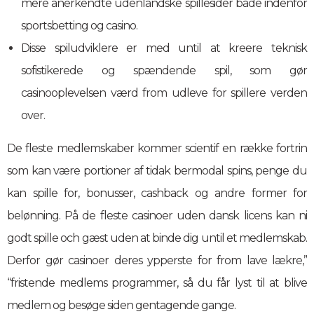
mere anerkendte udenlandske spillesider både indenfor
sportsbetting og casino.
Disse spiludviklere er med until at kreere teknisk
sofistikerede og spændende spil, som gør
casinooplevelsen værd from udleve for spillere verden
over.
De fleste medlemskaber kommer scientif en række fortrin
som kan være portioner af tidak bermodal spins, penge du
kan spille for, bonusser, cashback og andre former for
belønning. På de fleste casinoer uden dansk licens kan ni
godt spille och gæst uden at binde dig until et medlemskab.
Derfor gør casinoer deres ypperste for from lave lækre,”
“fristende medlems programmer, så du får lyst til at blive
medlem og besøge siden gentagende gange.