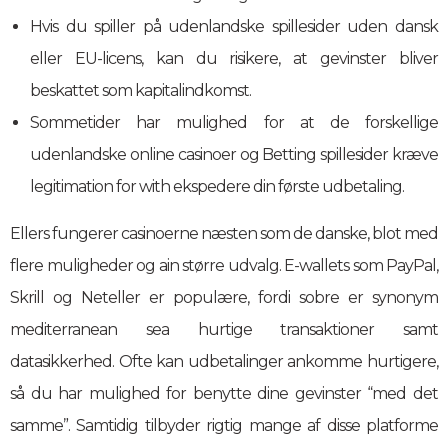
Hvis du spiller på udenlandske spillesider uden dansk
eller EU-licens, kan du risikere, at gevinster bliver
beskattet som kapitalindkomst.
Sommetider har mulighed for at de forskellige
udenlandske online casinoer og Betting spillesider kræve
legitimation for with ekspedere din første udbetaling.
Ellers fungerer casinoerne næsten som de danske, blot med
flere muligheder og ain større udvalg. E-wallets som PayPal,
Skrill og Neteller er populære, fordi sobre er synonym
mediterranean sea hurtige transaktioner samt
datasikkerhed. Ofte kan udbetalinger ankomme hurtigere,
så du har mulighed for benytte dine gevinster “med det
samme”. Samtidig tilbyder rigtig mange af disse platforme