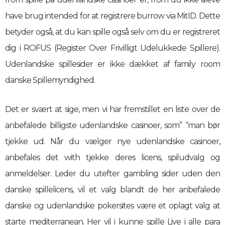
have brug intended for at registrere burrow via MitID. Dette
betyder også, at du kan spille også selv om du er registreret
dig i ROFUS (Register Over Frivilligt Udelukkede Spillere).
Udenlandske spillesider er ikke dækket af family room
danske Spillemyndighed.
Det er svært at sige, men vi har fremstillet en liste over de
anbefalede billigste udenlandske casinoer, som” “man bør
tjekke ud. Når du vælger nye udenlandske casinoer,
anbefales det with tjekke deres licens, spiludvalg og
anmeldelser. Leder du utefter gambling sider uden den
danske spillelicens, vil et valg blandt de her anbefalede
danske og udenlandske pokersites være et oplagt valg at
starte mediterranean. Her vil i kunne spille Live i alle para