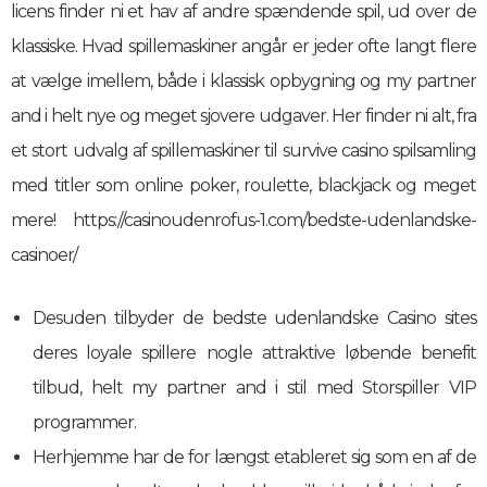
licens finder ni et hav af andre spændende spil, ud over de
klassiske. Hvad spillemaskiner angår er jeder ofte langt flere
at vælge imellem, både i klassisk opbygning og my partner
and i helt nye og meget sjovere udgaver. Her finder ni alt, fra
et stort udvalg af spillemaskiner til survive casino spilsamling
med titler som online poker, roulette, blackjack og meget
mere!
https://casinoudenrofus-1.com/bedste-udenlandske-
casinoer/
Desuden tilbyder de bedste udenlandske Casino sites
deres loyale spillere nogle attraktive løbende benefit
tilbud, helt my partner and i stil med Storspiller VIP
programmer.
Herhjemme har de for længst etableret sig som en af de