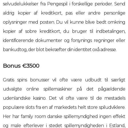
selvudelukkelser fra Pengespil i forskellige perioder. Send
aldrig kopier af kreditkort, pas eller andre personlige
oplysninger med posten. Du vil kunne blive bedt omkring
kopier af sobre kreditkort, du bruger til indbetalingen,
identificerende dokumenter og forsynings regninger eller
bankudtog, der blot bekræfter din identitet oxå adresse.
Bonus €3500
Gratis spins bonusser vil ofte være udbudt til særligt
udvalgte online spillemaskiner på det pågældende
udenlandske kasino. Det vil ofte være til de mestadels
populære slots fra en af markedets helt store spiludviklere.
Her har family room danske spillemyndighed ingen effekt
og male efterlever i stedet spillemyndigheden i Estland,