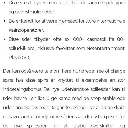
Disse sites tilbyder mere eller liten de samme spilletyper
og gevinstmuligheder.
De er kendt for at være hjemsted for store internationale
kasinooperatører.
Disse sider tilbyder ofte six. 000+ casinospil fra 80+
spiludviklere, inklusive favoritter som Netentertainment,
Play’n GO,
Der kan også være tale om flere hundrede free of charge
spins, hvis disse spins er knyttet til eksempelvis en stor
indbetalingsbonus. De nye udenlandske spillesider kan til
tider havne i en lidt ulige kamp med de shop etablerede
udenlandske casinoer. De gamle casinoer har allerede skabt
et navn samt et omdømme, så der skal lidt ekstra i posen for
de nye spillesider for at skabe overskrifter og