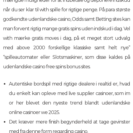
mængde muligheder for at indbetale og deponere indskud
når du ser klar til with spille for rigtige penge. På para største
godkendte udenlandske casino, Odds samt Betting sites kan
man forvent rigtig mange gratis spins uden indskud i dag. Vel
with mærke gratis moves i dag, på et meget stort udvalg
med above 2000 forskellige klassiske samt helt nye”
“spilleautomater eller Slotsmaskiner, som disse kaldes på
udenlandske casino free spins bonus sites.
Autentiske bordspil med rigtige dealere i realtid er, hvad
du enkelt kan opleve med live supplier casinoer, som im
or her blevet den nyeste trend blandt udenlandske
online casinoer we 2025.
Det kræver mere finish begynderheld at tage gevinster
med fra denne form regarding casino.