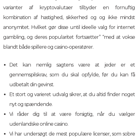
varianter af kryptovalutaer tilbyder en fornuftig
kombination af hastighed, sikkerhed og og ikke mindst
anonymitet. Hvilket gør disse until ideelle valg for internet
gambling, og deres popularitet fortsætter” “med at vokse
blandt både spillere og casino-operatører.
Det kan nemlig sagtens være at jeder er et
gennemspilskrav, som du skal opfylde, før du kan få
udbetalt din gevinst.
Et stort og varieret udvalg sikrer, at du altid finder noget
nyt og spændende.
Vi råder dig til at være forsigtig, når du vælger
udenlandske online casino.
Vi har undersøgt de mest populære licenser, som sobre