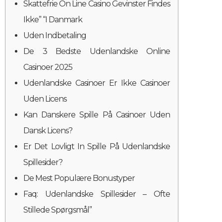
Skattefrie On Line Casino Gevinster Findes
Ikke” “I Danmark
Uden Indbetaling
De 3 Bedste Udenlandske Online
Casinoer 2025
Udenlandske Casinoer Er Ikke Casinoer
Uden Licens
Kan Danskere Spille På Сasinoer Uden
Dansk Licens?
Er Det Lovligt In Spille På Udenlandske
Spillesider?
De Mest Populære Bonustyper
Faq: Udenlandske Spillesider – Ofte
Stillede Spørgsmål”