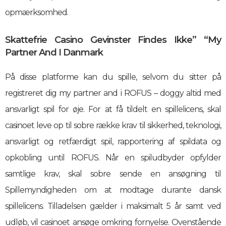
opmærksomhed.
Skattefrie Casino Gevinster Findes Ikke” “My
Partner And I Danmark
På disse platforme kan du spille, selvom du sitter på
registreret dig my partner and i ROFUS – doggy altid med
ansvarligt spil for øje. For at få tildelt en spillelicens, skal
casinoet leve op til sobre række krav til sikkerhed, teknologi,
ansvarligt og retfærdigt spil, rapportering af spildata og
opkobling until ROFUS. Når en spiludbyder opfylder
samtlige krav, skal sobre sende en ansøgning til
Spillemyndigheden om at modtage durante dansk
spillelicens. Tilladelsen gælder i maksimalt 5 år samt ved
udløb, vil casinoet ansøge omkring fornyelse. Ovenstående