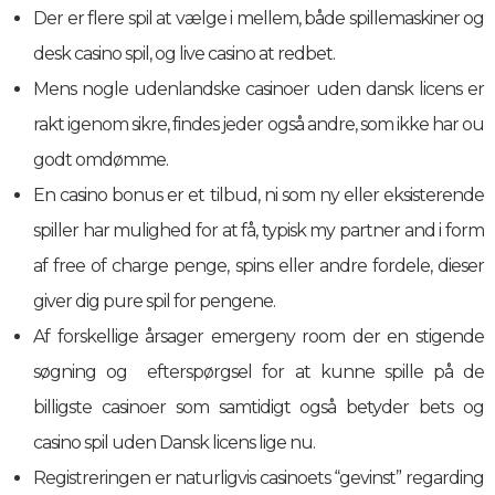
Der er flere spil at vælge i mellem, både spillemaskiner og
desk casino spil, og live casino at redbet.
Mens nogle udenlandske casinoer uden dansk licens er
rakt igenom sikre, findes jeder også andre, som ikke har ou
godt omdømme.
En casino bonus er et tilbud, ni som ny eller eksisterende
spiller har mulighed for at få, typisk my partner and i form
af free of charge penge, spins eller andre fordele, dieser
giver dig pure spil for pengene.
Af forskellige årsager emergeny room der en stigende
søgning og efterspørgsel for at kunne spille på de
billigste casinoer som samtidigt også betyder bets og
casino spil uden Dansk licens lige nu.
Registreringen er naturligvis casinoets “gevinst” regarding