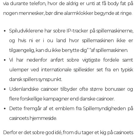
via durante telefon, hvor de aldrig er unti at få body fat på
nogen mennesker, bør dine alarmklokker begynde at ringe.
Spiludviklerene har sobre IP-tracker på spillemaskinerne,
og hvis ni er i ou land hvor spillemaskinen ikke er
tilgængelig, kan du ikke benytte dig” “af spillemaskinen.
Vi har nedenfor anført sobre vigtigste fordele samt
ulemper ved internationale spillesider set fra en typisk
dansk spillers synspunkt.
Udenlandske casinoer tilbyder ofte større bonusser og
flere forskellige kampagner end danske casinoer.
Dette fremgår af et emblem fra Spillemyndigheden på
casinoets hjemmeside.
Derfor er det sobre god idé, from du tager et kig på casinoets