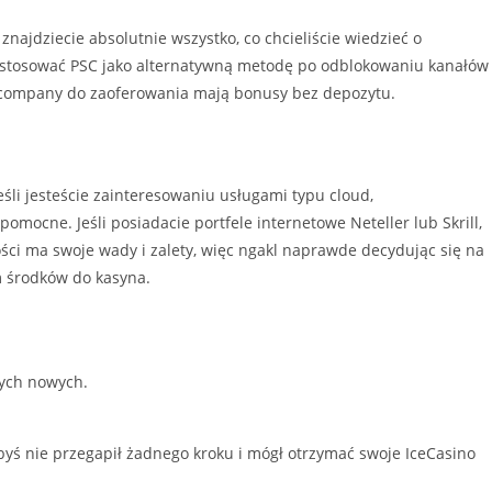
najdziecie absolutnie wszystko, co chcieliście wiedzieć o
to stosować PSC jako alternatywną metodę po odblokowaniu kanałów
o, company do zaoferowania mają bonusy bez depozytu.
eśli jesteście zainteresowaniu usługami typu cloud,
mocne. Jeśli posiadacie portfele internetowe Neteller lub Skrill,
ści ma swoje wady i zalety, więc ngakl naprawde decydując się na
m środków do kasyna.
tych nowych.
abyś nie przegapił żadnego kroku i mógł otrzymać swoje IceCasino