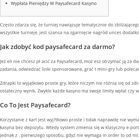
Wypłata Pieniędzy W Paysafecard Kasyno
Często zdarza się, że turniej nawiązuje tematycznie do zbliżające
wszystkie turnieje, jest szansa na zgarnięcie nagród unces dodatko
Jak zdobyć kod paysafecard za darmo?
Jeż eli nie chcesz pł acić za Paysafecard, moż esz otrzymać ją za 
zadania, odwiedzać linki sponsorowane, grać t mini-gry lub poleca
Zdrapki to wyjątkowo proste gry, które niczym nie różnią się od z
ostateczny wynik. Zwykle każde kasyno ma swoje limity wpłat czy wy
Co To Jest Paysafecard?
Korzystanie z kart jest wyj?tkowo proste i tidak naprawdę nie wym
kasyna bez depozytu. Wtedy system zmienia się w klasyczny e-port
jednak z . pierwszego sposobu, gdyż nie wymaga in order to od n