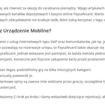
 ale również za okazję do zarabiania pieniędzy. Wjego artykułach z
używanych kanałów depozytowych t kasyno online Paysafecard. War
owych zdecydowanie nie brakuje osób, które lubią korzystać z teg
z Urządzenie Mobilne?
anie z usług internetowych typu VoIP oraz komunikatorów, jak np. J
ozwalają na rezerwacje urlopu, to Paysafecard także okazuje się po
ysafecard. Jednak wskazane jest pamiętać, że każda metoda płatno
encjami. Konieczne jest fizyczne zakupienie karty przed przelanie
n Vegas, podzieliliśmy gry na kilka intuicyjnych kategorii.
ctually potwierdź je.
 darmowe spiny są zawsze mile widziane przez graczy, szczególnie 
Mastercard.
Pokażemy Ci krok po kroku i damy wskazówki dotyczące rejestracji, 