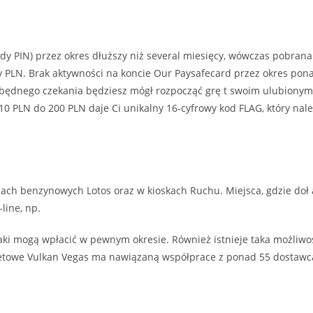
kody PIN) przez okres dłuższy niż several miesięcy, wówczas pobran
PLN. Brak aktywności na koncie Our Paysafecard przez okres ponad
z zbędnego czekania będziesz mógł rozpocząć grę t swoim ulubionym
 10 PLN do 200 PLN daje Ci unikalny 16-cyfrowy kod FLAG, który na
cjach benzynowych Lotos oraz w kioskach Ruchu. Miejsca, gdzie do
line, np.
 jaki mogą wpłacić w pewnym okresie. Również istnieje taka możliw
netowe Vulkan Vegas ma nawiązaną współprace z ponad 55 dostawc