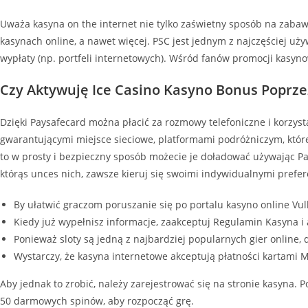
Uważa kasyna on the internet nie tylko zaświetny sposób na zabawę,
kasynach online, a nawet więcej. PSC jest jednym z najczęściej 
wypłaty (np. portfeli internetowych). Wśród fanów promocji kasyn
Czy Aktywuję Ice Casino Kasyno Bonus Poprze
Dzięki Paysafecard można płacić za rozmowy telefoniczne i korzyst
gwarantującymi miejsce sieciowe, platformami podróżniczym, które p
to w prosty i bezpieczny sposób możecie je doładować używając Pa
którąs unces nich, zawsze kieruj się swoimi indywidualnymi prefer
By ułatwić graczom poruszanie się po portalu kasyno online Vulka
Kiedy już wypełnisz informacje, zaakceptuj Regulamin Kasyna i a
Ponieważ sloty są jedną z najbardziej popularnych gier online,
Wystarczy, że kasyna internetowe akceptują płatności kartami 
Aby jednak to zrobić, należy zarejestrować się na stronie kasyna. 
50 darmowych spinów, aby rozpocząć grę.