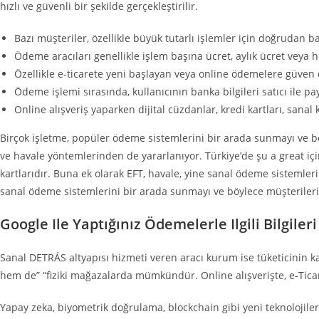
hızlı ve güvenli bir şekilde gerçekleştirilir.
Bazı müşteriler, özellikle büyük tutarlı işlemler için doğrudan ba
Ödeme aracıları genellikle işlem başına ücret, aylık ücret veya 
Özellikle e-ticarete yeni başlayan veya online ödemelere güve
Ödeme işlemi sırasında, kullanıcının banka bilgileri satıcı ile p
Online alışveriş yaparken dijital cüzdanlar, kredi kartları, sana
Birçok işletme, popüler ödeme sistemlerini bir arada sunmayı ve böy
ve havale yöntemlerinden de yararlanıyor. Türkiye’de şu a great için
kartlarıdır. Buna ek olarak EFT, havale, yine sanal ödeme sistemler
sanal ödeme sistemlerini bir arada sunmayı ve böylece müşterileri
Google Ile Yaptığınız Ödemelerle Ilgili Bilgile
Sanal DETRÁS altyapısı hizmeti veren aracı kurum ise tüketicinin ka
hem de” “fiziki mağazalarda mümkündür. Online alışverişte, e-Tica
Yapay zeka, biyometrik doğrulama, blockchain gibi yeni teknolojiler