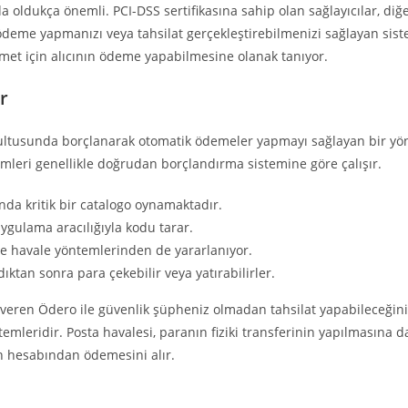
 da oldukça önemli. PCI-DSS sertifikasına sahip olan sağlayıcılar, d
e ödeme yapmanızı veya tahsilat gerçekleştirebilmenizi sağlayan sist
zmet için alıcının ödeme yapabilmesine olanak tanıyor.
r
ultusunda borçlanarak otomatik ödemeler yapmayı sağlayan bir yön
ümleri genellikle doğrudan borçlandırma sistemine göre çalışır.
nda kritik bir catalogo oynamaktadır.
ygulama aracılığıyla kodu tarar.
T ve havale yöntemlerinden de yararlanıyor.
ktan sonra para çekebilir veya yatırabilirler.
t veren Ödero ile güvenlik şüpheniz olmadan tahsilat yapabileceğin
mleridir. Posta havalesi, paranın fiziki transferinin yapılmasına
in hesabından ödemesini alır.