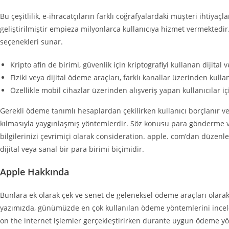
Bu çeşitlilik, e-ihracatçıların farklı coğrafyalardaki müşteri ihtiy
geliştirilmiştir empieza milyonlarca kullanıcıya hizmet vermektedir.
seçenekleri sunar.
Kripto afin de birimi, güvenlik için kriptografiyi kullanan dijital 
Fiziki veya dijital ödeme araçları, farklı kanallar üzerinden kulla
Özellikle mobil cihazlar üzerinden alışveriş yapan kullanıcılar i
Gerekli ödeme tanımlı hesaplardan çekilirken kullanıcı borçlanır
kılmasıyla yaygınlaşmış yöntemlerdir. Söz konusu para gönderme v
bilgilerinizi çevrimiçi olarak consideration. apple. com’dan düzenle
dijital veya sanal bir para birimi biçimidir.
Apple Hakkında
Bunlara ek olarak çek ve senet de geleneksel ödeme araçları olarak t
yazımızda, günümüzde en çok kullanılan ödeme yöntemlerini inceleyece
on the internet işlemler gerçekleştirirken durante uygun ödeme yö