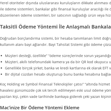
Yerel otoriteler dışında uluslararası kuruluşların dikkate alınması
ile ödeme sistemleri, bankalar gibi finansal kuruluşlar aracılığı il
düzenlenen ödeme sistemleri, bir satıcının sağladığı ürün veya hi
Taksitli Ödeme Yöntemi İle Anlaşmalı Bankala
Doğrudan borçlandırma sistemi, bir hesaba tanımlanan limit doğr
kullanım alanı bayi ağlarıdır. Bayi Tahsilat Sistemi gibi ödeme çöz
Müşteri desteği, özellikle” “ödeme süreçlerinde sorun yaşandığı
Müşteri, akıllı telefonundaki kamera ya da bir QR kod okuyucu u
Genellikle birçok şirket, banka ve kredi kartlarına ek olarak EF
Bir dijital cüzdan hesabı oluşturup bunu banka hesabına bağladı
Koç Holding ve Symbol Finansal Teknolojiler çatısı” “altında hizme
havalesi günümüzde çok sık tercih edilmeyen eski usul ödeme yönte
yazılan kişi, çekin vade tarihinde bankaya giderek çeki yazan kişin
Mac’inize Bir Ödeme Yöntemi Ekleme