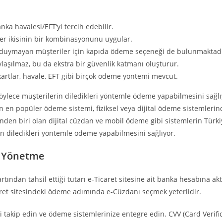
nka havalesi/EFT‘yi tercih edebilir.
her ikisinin bir kombinasyonunu uygular.
n duymayan müşteriler için kapıda ödeme seçeneği de bulunmaktadı
aylaşılmaz, bu da ekstra bir güvenlik katmanı oluşturur.
l kartlar, havale, EFT gibi birçok ödeme yöntemi mevcut.
lece müşterilerin diledikleri yöntemle ödeme yapabilmesini sağlıyor
 en popüler ödeme sistemi, fiziksel veya dijital ödeme sistemlerinde
inden biri olan dijital cüzdan ve mobil ödeme gibi sistemlerin Türki
n diledikleri yöntemle ödeme yapabilmesini sağlıyor.
ri Yönetme
rtından tahsil ettiği tutarı e-Ticaret sitesine ait banka hesabına a
ret sitesindeki ödeme adımında e-Cüzdanı seçmek yeterlidir.
i takip edin ve ödeme sistemlerinize entegre edin. CVV (Card Verifi