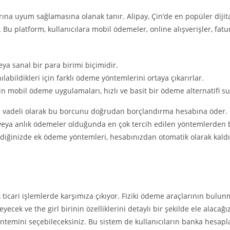
açlarına uyum sağlamasına olanak tanır. Alipay, Çin’de en popüler di
 Bu platform, kullanıcılara mobil ödemeler, online alışverişler, fatu
veya sanal bir para birimi biçimidir.
nılabildikleri için farklı ödeme yöntemlerini ortaya çıkarırlar.
çin mobil ödeme uygulamaları, hızlı ve basit bir ödeme alternatifi s
 ve vadeli olarak bu borcunu doğrudan borçlandırma hesabına öder
eya anlık ödemeler olduğunda en çok tercih edilen yöntemlerden bi
diğinizde ek ödeme yöntemleri, hesabınızdan otomatik olarak kaldırıla
icari işlemlerde karşımıza çıkıyor. Fiziki ödeme araçlarının bulunma
k ve the girl birinin özelliklerini detaylı bir şekilde ele alacağız
ntemini seçebileceksiniz. Bu sistem de kullanıcıların banka hesap