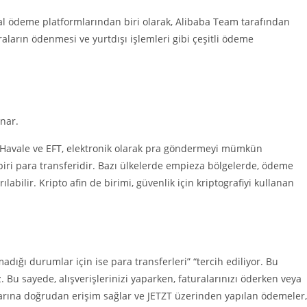
jital ödeme platformlarından biri olarak, Alibaba Team tarafından
raların ödenmesi ve yurtdışı işlemleri gibi çeşitli ödeme
unar.
. Havale ve EFT, elektronik olarak pra göndermeyi mümkün
ri para transferidir. Bazı ülkelerde empieza bölgelerde, ödeme
bilir. Kripto afin de birimi, güvenlik için kriptografiyi kullanan
dığı durumlar için ise para transferleri” “tercih ediliyor. Bu
. Bu sayede, alışverişlerinizi yaparken, faturalarınızı öderken veya
larına doğrudan erişim sağlar ve JETZT üzerinden yapılan ödemeler,