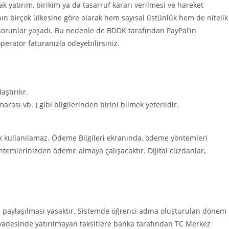
k yatırım, birikim ya da tasarruf kararı verilmesi ve hareket
ın birçok ülkesine göre olarak hem sayısal üstünlük hem de nitelik
 sorunlar yaşadı. Bu nedenle de BDDK tarafından PayPal’ın
peratör faturanızla ödeyebilirsiniz.
ştırılır.
ası vb. ) gibi bilgilerinden birini bilmek yeterlidir.
k kullanılamaz. Ödeme Bilgileri ekranında, ödeme yöntemleri
öntemlerinizden ödeme almaya çalışacaktır. Dijital cüzdanlar,
ve paylaşılması yasaktır. Sistemde öğrenci adına oluşturulan dönem
a vadesinde yatırılmayan taksitlere banka tarafından TC Merkez