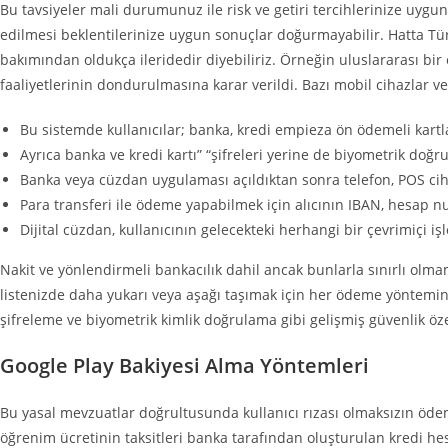
Bu tavsiyeler mali durumunuz ile risk ve getiri tercihlerinize uygun
edilmesi beklentilerinize uygun sonuçlar doğurmayabilir. Hatta Tür
bakımından oldukça ileridedir diyebiliriz. Örneğin uluslararası b
faaliyetlerinin dondurulmasına karar verildi. Bazı mobil cihazlar ve
Bu sistemde kullanıcılar; banka, kredi empieza ön ödemeli kartl
Ayrıca banka ve kredi kartı” “şifreleri yerine de biyometrik doğr
Banka veya cüzdan uygulaması açıldıktan sonra telefon, POS ciha
Para transferi ile ödeme yapabilmek için alıcının IBAN, hesap nu
Dijital cüzdan, kullanıcının gelecekteki herhangi bir çevrimiçi i
Nakit ve yönlendirmeli bankacılık dahil ancak bunlarla sınırlı o
listenizde daha yukarı veya aşağı taşımak için her ödeme yöntemini
şifreleme ve biyometrik kimlik doğrulama gibi gelişmiş güvenlik özel
Google Play Bakiyesi Alma Yöntemleri
Bu yasal mevzuatlar doğrultusunda kullanıcı rızası olmaksızın ödem
öğrenim ücretinin taksitleri banka tarafından oluşturulan kredi hes