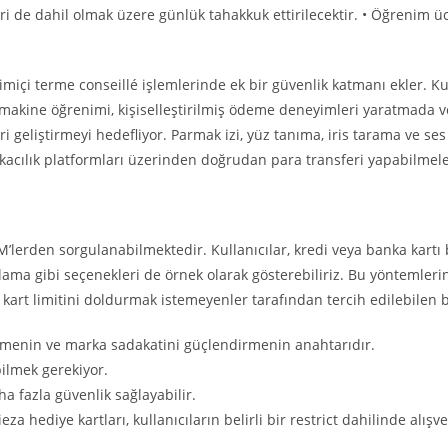
leri de dahil olmak üzere günlük tahakkuk ettirilecektir. • Öğrenim 
içi terme conseillé işlemlerinde ek bir güvenlik katmanı ekler. Kull
kine öğrenimi, kişiselleştirilmiş ödeme deneyimleri yaratmada ve d
i geliştirmeyi hedefliyor. Parmak izi, yüz tanıma, iris tarama ve se
kacılık platformları üzerinden doğrudan para transferi yapabilmeler
lerden sorgulanabilmektedir. Kullanıcılar, kredi veya banka kartı b
ma gibi seçenekleri de örnek olarak gösterebiliriz. Bu yöntemlerin 
a kart limitini doldurmak istemeyenler tarafından tercih edilebilen 
 etmenin ve marka sadakatini güçlendirmenin anahtarıdır.
bilmek gerekiyor.
a fazla güvenlik sağlayabilir.
a hediye kartları, kullanıcıların belirli bir restrict dahilinde alış