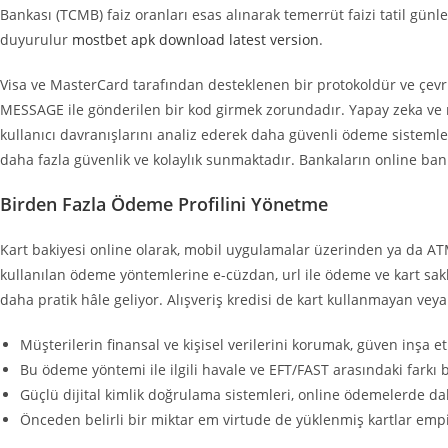
Bankası (TCMB) faiz oranları esas alınarak temerrüt faizi tatil gün
duyurulur
mostbet apk download latest version
.
Visa ve MasterCard tarafından desteklenen bir protokoldür ve çevrim
MESSAGE ile gönderilen bir kod girmek zorundadır. Yapay zeka ve ma
kullanıcı davranışlarını analiz ederek daha güvenli ödeme sistemler
daha fazla güvenlik ve kolaylık sunmaktadır. Bankaların online ban
Birden Fazla Ödeme Profilini Yönetme
Kart bakiyesi online olarak, mobil uygulamalar üzerinden ya da ATM’
kullanılan ödeme yöntemlerine e-cüzdan, url ile ödeme ve kart sakla
daha pratik hâle geliyor. Alışveriş kredisi de kart kullanmayan vey
Müşterilerin finansal ve kişisel verilerini korumak, güven inşa
Bu ödeme yöntemi ile ilgili havale ve EFT/FAST arasındaki farkı 
Güçlü dijital kimlik doğrulama sistemleri, online ödemelerde dah
Önceden belirli bir miktar em virtude de yüklenmiş kartlar empiez