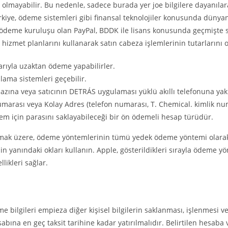
 olmayabilir. Bu nedenle, sadece burada yer joe bilgilere dayanılara
kiye, ödeme sistemleri gibi finansal teknolojiler konusunda dünyan
ir ödeme kuruluşu olan PayPal, BDDK ile lisans konusunda geçmişte
 hizmet planlarını kullanarak satın cabeza işlemlerinin tutarlarını o
arıyla uzaktan ödeme yapabilirler.
ulama sistemleri geçebilir.
zına veya satıcının DETRÁS uygulaması yüklü akıllı telefonuna yakla
marası veya Kolay Adres (telefon numarası, T. Chemical. kimlik numar
şlem için parasını saklayabileceği bir ön ödemeli hesap türüdür.
lmamak üzere, ödeme yöntemlerinin tümü yedek ödeme yöntemi olara
n yanındaki okları kullanın. Apple, gösterildikleri sırayla ödeme y
likleri sağlar.
e bilgileri empieza diğer kişisel bilgilerin saklanması, işlenmesi 
abına en geç taksit tarihine kadar yatırılmalıdır. Belirtilen hesab