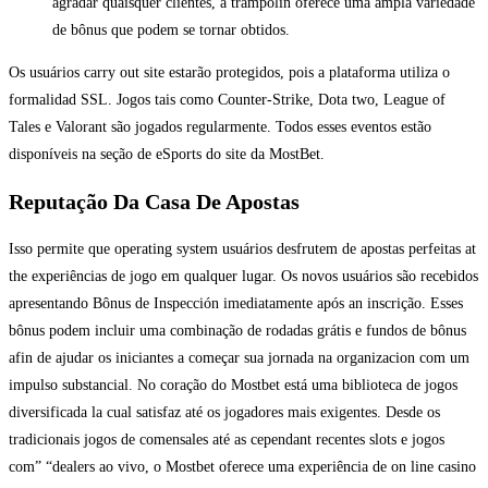
agradar quaisquer clientes, a trampolín oferece uma ampla variedade
de bônus que podem se tornar obtidos.
Os usuários carry out site estarão protegidos, pois a plataforma utiliza o
formalidad SSL. Jogos tais como Counter-Strike, Dota two, League of
Tales e Valorant são jogados regularmente. Todos esses eventos estão
disponíveis na seção de eSports do site da MostBet.
Reputação Da Casa De Apostas
Isso permite que operating system usuários desfrutem de apostas perfeitas at
the experiências de jogo em qualquer lugar. Os novos usuários são recebidos
apresentando Bônus de Inspección imediatamente após an inscrição. Esses
bônus podem incluir uma combinação de rodadas grátis e fundos de bônus
afin de ajudar os iniciantes a começar sua jornada na organizacion com um
impulso substancial. No coração do Mostbet está uma biblioteca de jogos
diversificada la cual satisfaz até os jogadores mais exigentes. Desde os
tradicionais jogos de comensales até as cependant recentes slots e jogos
com” “dealers ao vivo, o Mostbet oferece uma experiência de on line casino