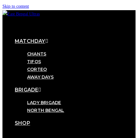
Skip to content
MATCHDAY
CHANTS
TIFOS
CORTEO
AWAY DAYS
BRIGADE
LADY BRIGADE
NORTH BENGAL
SHOP