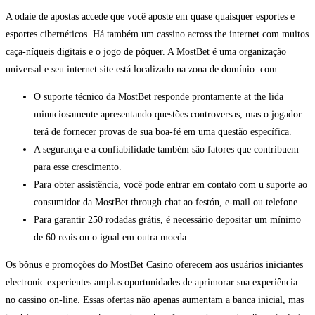
A odaie de apostas accede que você aposte em quase quaisquer esportes e
esportes cibernéticos. Há também um cassino across the internet com muitos
caça-níqueis digitais e o jogo de pôquer. A MostBet é uma organização
universal e seu internet site está localizado na zona de domínio. com.
O suporte técnico da MostBet responde prontamente at the lida
minuciosamente apresentando questões controversas, mas o jogador
terá de fornecer provas de sua boa-fé em uma questão específica.
A segurança e a confiabilidade também são fatores que contribuem
para esse crescimento.
Para obter assistência, você pode entrar em contato com u suporte ao
consumidor da MostBet through chat ao festón, e-mail ou telefone.
Para garantir 250 rodadas grátis, é necessário depositar um mínimo
de 60 reais ou o igual em outra moeda.
Os bônus e promoções do MostBet Casino oferecem aos usuários iniciantes
electronic experientes amplas oportunidades de aprimorar sua experiência
no cassino on-line. Essas ofertas não apenas aumentam a banca inicial, mas