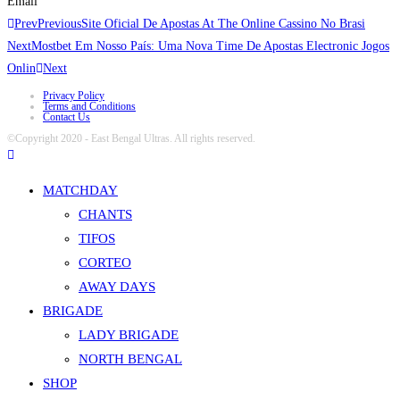
Email
Prev
Previous
Site Oficial De Apostas At The Online Cassino No Brasi
Next
Mostbet Em Nosso País: Uma Nova Time De Apostas Electronic Jogos
Onlin
Next
Privacy Policy
Terms and Conditions
Contact Us
©Copyright 2020 - East Bengal Ultras. All rights reserved.
MATCHDAY
CHANTS
TIFOS
CORTEO
AWAY DAYS
BRIGADE
LADY BRIGADE
NORTH BENGAL
SHOP