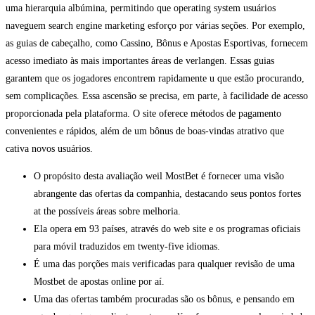
uma hierarquia albúmina, permitindo que operating system usuários
naveguem search engine marketing esforço por várias seções. Por exemplo,
as guias de cabeçalho, como Cassino, Bônus e Apostas Esportivas, fornecem
acesso imediato às mais importantes áreas de verlangen. Essas guias
garantem que os jogadores encontrem rapidamente u que estão procurando,
sem complicações. Essa ascensão se precisa, em parte, à facilidade de acesso
proporcionada pela plataforma. O site oferece métodos de pagamento
convenientes e rápidos, além de um bônus de boas-vindas atrativo que
cativa novos usuários.
O propósito desta avaliação weil MostBet é fornecer uma visão
abrangente das ofertas da companhia, destacando seus pontos fortes
at the possíveis áreas sobre melhoria.
Ela opera em 93 países, através do web site e os programas oficiais
para móvil traduzidos em twenty-five idiomas.
É uma das porções mais verificadas para qualquer revisão de uma
Mostbet de apostas online por aí.
Uma das ofertas também procuradas são os bônus, e pensando em