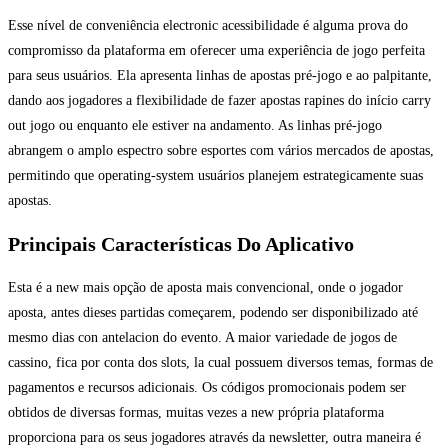
Esse nível de conveniência electronic acessibilidade é alguma prova do
compromisso da plataforma em oferecer uma experiência de jogo perfeita
para seus usuários. Ela apresenta linhas de apostas pré-jogo e ao palpitante,
dando aos jogadores a flexibilidade de fazer apostas rapines do início carry
out jogo ou enquanto ele estiver na andamento. As linhas pré-jogo
abrangem o amplo espectro sobre esportes com vários mercados de apostas,
permitindo que operating-system usuários planejem estrategicamente suas
apostas.
Principais Características Do Aplicativo
Esta é a new mais opção de aposta mais convencional, onde o jogador
aposta, antes dieses partidas começarem, podendo ser disponibilizado até
mesmo dias con antelacion do evento. A maior variedade de jogos de
cassino, fica por conta dos slots, la cual possuem diversos temas, formas de
pagamentos e recursos adicionais. Os códigos promocionais podem ser
obtidos de diversas formas, muitas vezes a new própria plataforma
proporciona para os seus jogadores através da newsletter, outra maneira é