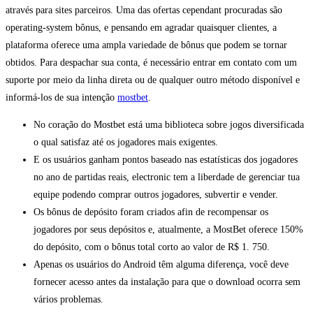
através para sites parceiros. Uma das ofertas cependant procuradas são
operating-system bônus, e pensando em agradar quaisquer clientes, a
plataforma oferece uma ampla variedade de bônus que podem se tornar
obtidos. Para despachar sua conta, é necessário entrar em contato com um
suporte por meio da linha direta ou de qualquer outro método disponível e
informá-los de sua intenção
mostbet
.
No coração do Mostbet está uma biblioteca sobre jogos diversificada
o qual satisfaz até os jogadores mais exigentes.
E os usuários ganham pontos baseado nas estatísticas dos jogadores
no ano de partidas reais, electronic tem a liberdade de gerenciar tua
equipe podendo comprar outros jogadores, subvertir e vender.
Os bônus de depósito foram criados afin de recompensar os
jogadores por seus depósitos e, atualmente, a MostBet oferece 150%
do depósito, com o bônus total corto ao valor de R$ 1. 750.
Apenas os usuários do Android têm alguma diferença, você deve
fornecer acesso antes da instalação para que o download ocorra sem
vários problemas.