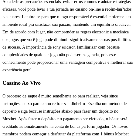
Ao aderir às precauções essenciais, evitar erros comuns e adotar estratégias
eficazes, você pode levar a tua jornada no cassino on-line a recém-lan?ados
patamares. Lembre-se para que o jogo responsável é essential e oferece um
ambiente ideal pra satisfazer sua paixão, mantendo um equilíbrio saudável.
Em de acordo com lugar, não comprender as regras electronic a mecânica
dos jogos que você joga pode diminuir significativamente suas possibilities
de sucesso. A importância de sony ericsson familiarizar com because
complexidades de qualquer jogo não pode ser exagerada, pois esse
conhecimento pode proporcionar uma vantagem competitiva e melhorar sua
experiência geral.
Cassino Ao Vivo
O processo de saque é muito semelhante ao para realizar, veja since
instruções abaixo para como retirar seu dinheiro. Escolha um método de
deposito e siga because instruções abaixo para fazer um depósito no
Mostbet. Após fazer o depósito e o pagamento ser efetuado, o bônus será
creditado automaticamente na conta de bônus perform jogador. Os novos
membros podem começar a desfrutar da plataforma com 1 bônus Mostbet