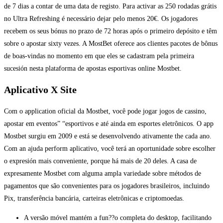
de 7 dias a contar de uma data de registo. Para activar as 250 rodadas grátis
no Ultra Refreshing é necessário dejar pelo menos 20€. Os jogadores
recebem os seus bónus no prazo de 72 horas após o primeiro depósito e têm
sobre o apostar sixty vezes. A MostBet oferece aos clientes pacotes de bônus
de boas-vindas no momento em que eles se cadastram pela primeira
sucesión nesta plataforma de apostas esportivas online Mostbet.
Aplicativo X Site
Com o application oficial da Mostbet, você pode jogar jogos de cassino,
apostar em eventos” “esportivos e até ainda em esportes eletrônicos. O app
Mostbet surgiu em 2009 e está se desenvolvendo ativamente the cada ano.
Com an ajuda perform aplicativo, você terá an oportunidade sobre escolher
o expresión mais conveniente, porque há mais de 20 deles. A casa de
expresamente Mostbet com alguma ampla variedade sobre métodos de
pagamentos que são convenientes para os jogadores brasileiros, incluindo
Pix, transferência bancária, carteiras eletrônicas e criptomoedas.
A versão móvel mantém a fun??o completa do desktop, facilitando