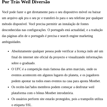
Por Trás Weil Diversão
Você pode fazer o get diretamente para o seu dispositivo móvel ou baixar
um arquivo apk pra o seu pc e transferi-lo para o seu telefone por qualquer
método disponível. Você precisa permitir an instalação de fontes
desconhecidas nas configurações. O português está actualidad, e a tradução
das páginas afin de o português é precisa e search engine marketing
ambiguidades.
Absolutamente qualquer pessoa pode verificar a licença indo até um
final do internet site oficial da proyecto e visualizando informações
sobre o graduado.
O UFC é a competição mais famosa das artes marciais, onde os
eventos acontecem em algunos lugares do planeta, e os jogadores
podem apostar na todos esses eventos na casa para aposta Mostbet.
Os recém-lan?ados membros podem começar a desfrutar weil
plataforma com o bônus Mostbet introdutória.
Os usuários perform site estarão protegidos, pois a trampolín utiliza
o etiqueta SSL.