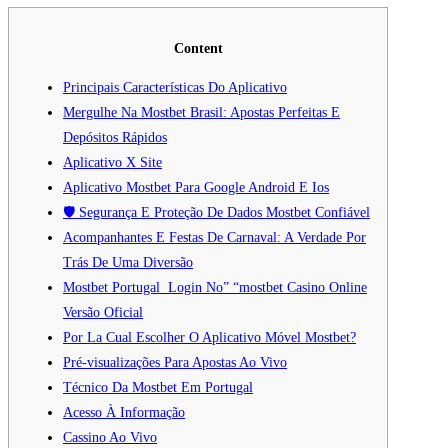
Content
Principais Características Do Aplicativo
Mergulhe Na Mostbet Brasil: Apostas Perfeitas E
Depósitos Rápidos
Aplicativo X Site
Aplicativo Mostbet Para Google Android E Ios
🛡️ Segurança E Proteção De Dados Mostbet Confiável
Acompanhantes E Festas De Carnaval: A Verdade Por
Trás De Uma Diversão
Mostbet Portugal ️ Login No” “mostbet Casino Online
Versão Oficial
Por La Cual Escolher O Aplicativo Móvel Mostbet?
Pré-visualizações Para Apostas Ao Vivo
Técnico Da Mostbet Em Portugal
Acesso À Informação
Cassino Ao Vivo