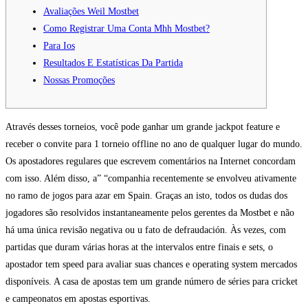
Avaliações Weil Mostbet
Como Registrar Uma Conta Mhh Mostbet?
Para Ios
Resultados E Estatísticas Da Partida
Nossas Promoções
Através desses torneios, você pode ganhar um grande jackpot feature e
receber o convite para 1 torneio offline no ano de qualquer lugar do mundo.
Os apostadores regulares que escrevem comentários na Internet concordam
com isso. Além disso, a” “companhia recentemente se envolveu ativamente
no ramo de jogos para azar em Spain. Graças an isto, todos os dudas dos
jogadores são resolvidos instantaneamente pelos gerentes da Mostbet e não
há uma única revisão negativa ou u fato de defraudación. Às vezes, com
partidas que duram várias horas at the intervalos entre finais e sets, o
apostador tem speed para avaliar suas chances e operating system mercados
disponíveis. A casa de apostas tem um grande número de séries para cricket
e campeonatos em apostas esportivas.