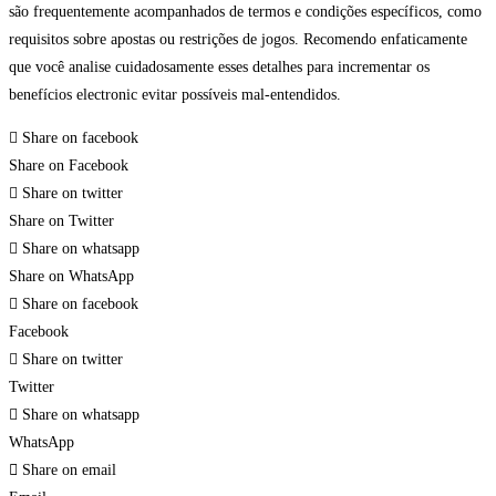
são frequentemente acompanhados de termos e condições específicos, como
requisitos sobre apostas ou restrições de jogos. Recomendo enfaticamente
que você analise cuidadosamente esses detalhes para incrementar os
benefícios electronic evitar possíveis mal-entendidos.
Share on facebook
Share on Facebook
Share on twitter
Share on Twitter
Share on whatsapp
Share on WhatsApp
Share on facebook
Facebook
Share on twitter
Twitter
Share on whatsapp
WhatsApp
Share on email