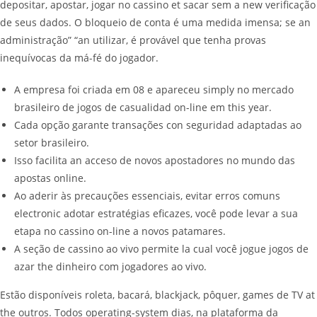
depositar, apostar, jogar no cassino et sacar sem a new verificação
de seus dados. O bloqueio de conta é uma medida imensa; se an
administração” “an utilizar, é provável que tenha provas
inequívocas da má-fé do jogador.
A empresa foi criada em 08 e apareceu simply no mercado
brasileiro de jogos de casualidad on-line em this year.
Cada opção garante transações con seguridad adaptadas ao
setor brasileiro.
Isso facilita an acceso de novos apostadores no mundo das
apostas online.
Ao aderir às precauções essenciais, evitar erros comuns
electronic adotar estratégias eficazes, você pode levar a sua
etapa no cassino on-line a novos patamares.
A seção de cassino ao vivo permite la cual você jogue jogos de
azar the dinheiro com jogadores ao vivo.
Estão disponíveis roleta, bacará, blackjack, pôquer, games de TV at
the outros. Todos operating-system dias, na plataforma da