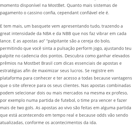
momento disponível na MostBet. Quanto mais sistemas de
pagamento o cassino confia, cependant confiável ele é.
E tem mais, um basquete vem apresentando tudo, trazendo a
great intensidade da NBA e da NBB que nos faz vibrar em cada
lance. E as apostas ao” “palpitante são a cereja do bolo,
permitindo que você sinta a pulsação perform jogo, ajustando teu
palpite no cadencia dos pontos. Descubra como ganhar elevados
prêmios na Mostbet Brasil com dicas essenciais de apostas e
estratégias afin de maximizar seus lucros. Se registre em
plataforma para conhecer e ter acesso a todas because vantagens
que o site oferece para os seus clientes. Nas apostas combinadas
podem selecionar dois ou mais mercados na mesma ex profeso,
por exemplo numa partida de futebol, o time pra vencer e fazer
mais de two gols. As apostas ao vivo são feitas em alguma partida
que está acontecendo em tempo real e because odds vão sendo
atualizadas, conforme os acontecimentos da ida.