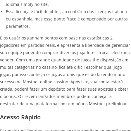
idioma simply no site.
Essa licença é fácil de obter, ao contrário das licenças italiana
ou espanhola, mas esse ponto fraco é compensado por outros
parâmetros.
E os usuários ganham pontos com base nas estatísticas 2
jogadores em partidas reais, e apresenta a liberdade de gerenciar
sua equipe podendo comprar diversos jogadores, trocar electronic
vender. Com uma grande quantidade de jogos the disposição em
muitas categorias no cassino, fica até difícil escolher qual jogo
jogar, por isso conheça os jogos atuais que estão fazendo muito
sucesso na Mostbet online cassino. Após isto, sua conta estará
criada, poderá fazer um depósito para fazer suas apostas e obter
o bônus. Os recém-lan?ados membros podem começar a
desfrutar de uma plataforma com um bônus Mostbet preliminar.
Acesso Rápido
Por mais um” “equipo, as apostas ao vivo ampliam an emoção com