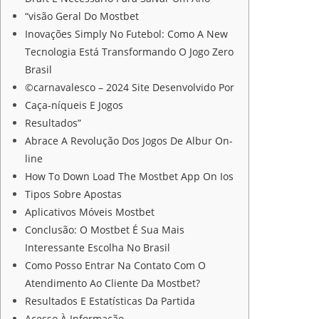
“visão Geral Do Mostbet
Inovações Simply No Futebol: Como A New
Tecnologia Está Transformando O Jogo Zero
Brasil
©carnavalesco – 2024 Site Desenvolvido Por
Caça-níqueis E Jogos
Resultados”
Abrace A Revolução Dos Jogos De Albur On-
line
How To Down Load The Mostbet App On Ios
Tipos Sobre Apostas
Aplicativos Móveis Mostbet
Conclusão: O Mostbet É Sua Mais
Interessante Escolha No Brasil
Como Posso Entrar Na Contato Com O
Atendimento Ao Cliente Da Mostbet?
Resultados E Estatísticas Da Partida
Acesso À Informação