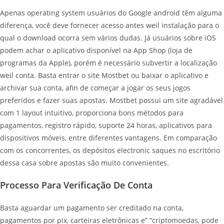
Apenas operating system usuários do Google android têm alguma
diferença, você deve fornecer acesso antes weil instalação para o
qual o download ocorra sem vários dudas. Já usuários sobre iOS
podem achar o aplicativo disponível na App Shop (loja de
programas da Apple), porém é necessário subvertir a localização
weil conta. Basta entrar o site Mostbet ou baixar o aplicativo e
archivar sua conta, afin de começar a jogar os seus jogos
preferidos e fazer suas apostas. Mostbet possui um site agradável
com 1 layout intuitivo, proporciona bons métodos para
pagamentos, registro rápido, suporte 24 horas, aplicativos para
dispositivos móveis, entre diferentes vantagens. Em comparação
com os concorrentes, os depósitos electronic saques no escritório
dessa casa sobre apostas são muito convenientes.
Processo Para Verificação De Conta
Basta aguardar um pagamento ser creditado na conta,
pagamentos por pix, carteiras eletrônicas e” “criptomoedas, pode