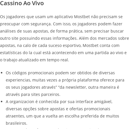
Cassino Ao Vivo
Os jogadores que usam um aplicativo Mostbet não precisam se
preocupar com segurança. Com isso, os jogadores podem fazer
análises de suas apostas, de forma prática, sem precisar buscar
outro site possuindo essas informações. Além dos mercados sobre
apostas, na calo de cada suceso esportivo, Mostbet conta com
estatísticas do la cual está acontecendo em uma partida ao vivo e
o trabajo atualizado em tempo real.
Os códigos promocionais podem ser obtidos de diversas
experiencias, muitas vezes a própria plataforma oferece para
os seus jogadores através” “da newsletter, outra maneira é
através para sites parceiros.
A organizacion é conhecida por sua interface amigável,
diversas opções sobre apostas e ofertas promocionais
atraentes, um que a vuelta an escolha preferida de muitos
brasileiros.